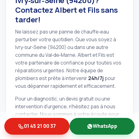
Ivry‑sur‑Seine (94200)?
Contactez Albert et Fils sans
tarder!
Ne laissez pas une panne de chauffe‑eau
perturber votre quotidien. Que vous soyez à
Ivry‑sur‑Seine (94200) ou dans une autre
commune du Val‑de‑Marne, Albert et Fils est
votre partenaire de confiance pour toutes vos
réparations urgentes. Notre équipe de
plombiers est prête à intervenir
24h/7j
pour
vous dépanner rapidement et efficacement.
Pour un diagnostic, un devis gratuit ou une
intervention d'urgence, n'hésitez pas à nous
contacter. Nous sommes à votre écoute pour
vous apporter la solution la plus adaptée à
01 45 21 00 37
WhatsApp
votre situation. Faites confiance à l'expertise et
à la réactivité d'Albert et Fils pour retrouver