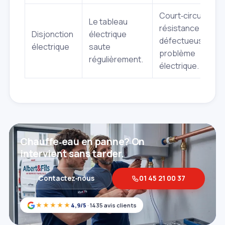
Court‑circuit,
Le tableau
résistance
Disjonction
électrique
défectueuse,
électrique
saute
problème
régulièrement.
électrique.
Chauffe‑eau en panne? On
intervient sans tarder.
Contactez‑nous
01 45 21 00 37
★★★★★
4,9/5
· 1435 avis clients