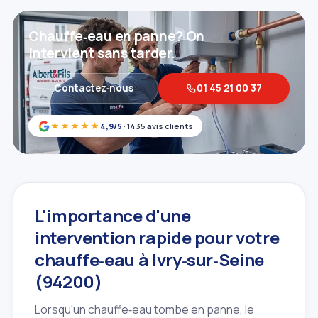
Chauffe‑eau en panne? On
intervient sans tarder.
Contactez‑nous
01 45 21 00 37
★★★★★
4,9/5
· 1435 avis clients
L'importance d'une
intervention rapide pour votre
chauffe‑eau à Ivry‑sur‑Seine
(94200)
Lorsqu'un chauffe‑eau tombe en panne, le