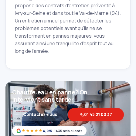
propose des contrats d'entretien préventif à
Ivry‑sur‑Seine et dans tout le Val‑de‑Marne (94).
Un entretien annuel permet de détecter les
problèmes potentiels avant qu'ils ne se
transforment en pannes majeures, vous
assurant ainsi une tranquillité d'esprit tout au
long de l'année.
Chauffe‑eau en panne? On
intervient sans tarder.
Contactez‑nous
01 45 21 00 37
★★★★★
4,9/5
· 1435 avis clients