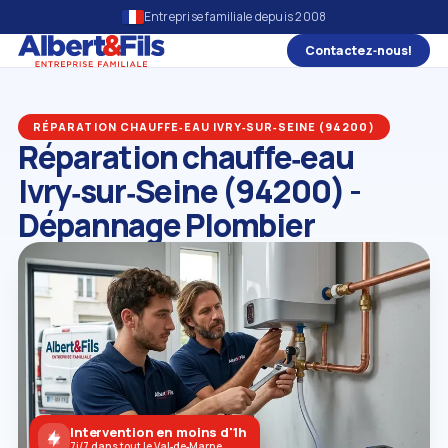
Entreprise familiale depuis 2008
Contactez‑nous!
RÉPARATION CHAUFFE‑EAU IVRY‑SUR‑SEINE (94200)
Réparation chauffe‑eau
Ivry‑sur‑Seine (94200) -
Dépannage Plombier
Intervention en moins d'1h
7j/7 dans tout le Val‑de‑Marne