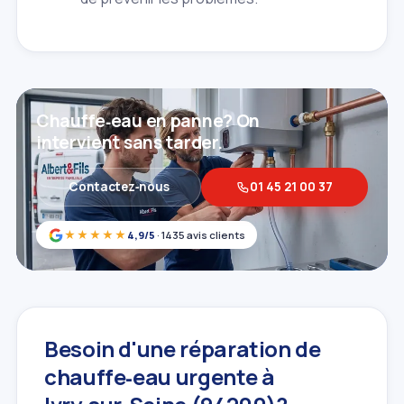
Chauffe‑eau en panne? On
intervient sans tarder.
Contactez‑nous
01 45 21 00 37
★★★★★
4,9/5
· 1435 avis clients
Besoin d'une réparation de
chauffe‑eau urgente à