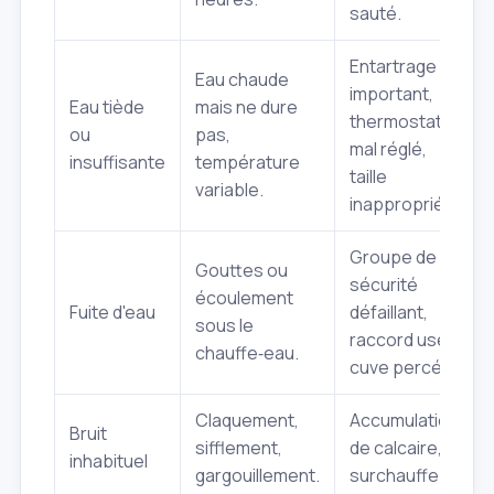
sauté.
Entartrage
Eau chaude
important,
Eau tiède
mais ne dure
thermostat
ou
pas,
mal réglé,
insuffisante
température
taille
variable.
inappropriée.
Groupe de
Gouttes ou
sécurité
écoulement
Fuite d'eau
défaillant,
sous le
raccord usé,
chauffe‑eau.
cuve percée.
Claquement,
Accumulation
Bruit
sifflement,
de calcaire,
inhabituel
gargouillement.
surchauffe.