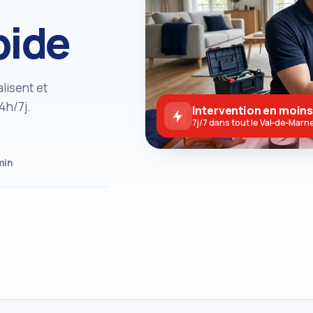
pide
lisent et
4h/7j.
Intervention en moins
7j/7 dans tout le Val‑de‑Marn
min