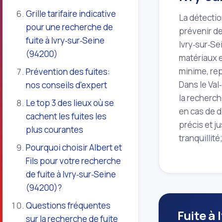
Grille tarifaire indicative
La détectio
pour une recherche de
prévenir de
fuite à Ivry‑sur‑Seine
Ivry‑sur‑Sei
(94200)
matériaux e
minime, rep
Prévention des fuites:
Dans le Val
nos conseils d'expert
la recherch
Le top 3 des lieux où se
en cas de d
cachent les fuites les
précis et j
plus courantes
tranquillit
Pourquoi choisir Albert et
Fils pour votre recherche
de fuite à Ivry‑sur‑Seine
(94200)?
Questions fréquentes
Fuite à 
sur la recherche de fuite