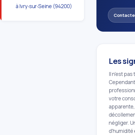
à Ivry‑sur‑Seine (94200)
Contacte
Les sig
Il n'est pa
Cependant, 
profession
votre conso
apparente, 
décollemen
négliger. U
d'humidité 