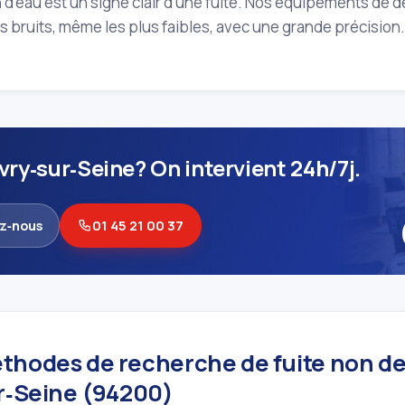
on d'eau est un signe clair d'une fuite. Nos équipements de
es bruits, même les plus faibles, avec une grande précision.
Ivry‑sur‑Seine? On intervient 24h/7j.
z‑nous
01 45 21 00 37
thodes de recherche de fuite non de
ur‑Seine (94200)