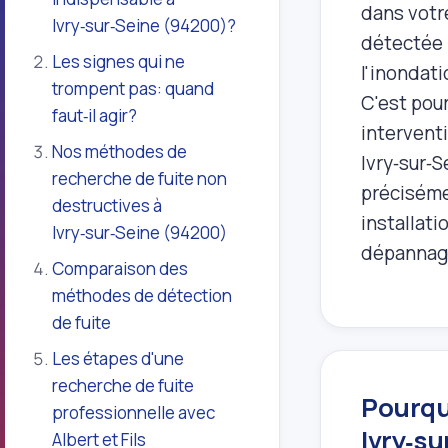
dans votre
Ivry‑sur‑Seine (94200)?
détectée 
Les signes qui ne
l'inondati
trompent pas: quand
C'est pou
faut‑il agir?
interventi
Nos méthodes de
Ivry‑sur‑
recherche de fuite non
préciséme
destructives à
installati
Ivry‑sur‑Seine (94200)
dépannage
Comparaison des
méthodes de détection
de fuite
Les étapes d'une
recherche de fuite
Pourquo
professionnelle avec
Ivry‑s
Albert et Fils