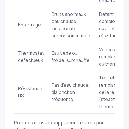
chauffe‑eau.
Bruits anormaux,
Détartrage
eau chaude
complet de la
Entartrage
insuffisante,
cuve et de la
surconsommation.
résistance.
Vérification et
Thermostat
Eau tiède ou
remplacemen
défectueux
froide, surchauffe.
du thermostat
Test et
Pas d'eau chaude,
remplacemen
Résistance
disjonction
de la résistan
HS
fréquente.
(stéatite ou
thermoplongé
Pour des conseils supplémentaires ou pour