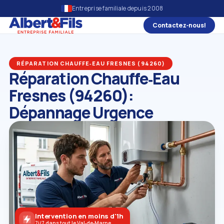
Entreprise familiale depuis 2008
Contactez‑nous!
RÉPARATION CHAUFFE‑EAU FRESNES (94260)
Réparation Chauffe‑Eau
Fresnes (94260):
Dépannage Urgence
Intervention en moins d'1h
7j/7 dans tout le Val‑de‑Marne