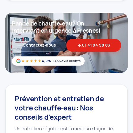
Panne de chauffe‑eau? On
intervient en urgence à Fresnes!
Contactez‑nous
01 41 94 98 83
★★★★★
4,9/5
· 1435 avis clients
Prévention et entretien de
votre chauffe‑eau: Nos
conseils d'expert
Un entretien régulier est la meilleure façon de