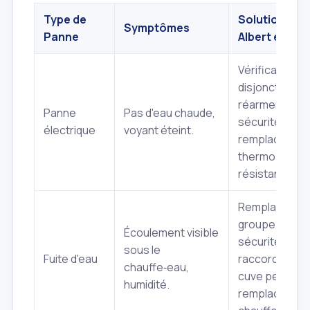
Type de
Solutions
Symptômes
Panne
Albert et Fils
Vérification
disjoncteur,
réarmement
Panne
Pas d'eau chaude,
sécurité,
électrique
voyant éteint.
remplacemen
thermostat o
résistance.
Remplacemen
groupe de
Écoulement visible
sécurité, joint
sous le
Fuite d'eau
raccords. Si
chauffe‑eau,
cuve percée,
humidité.
remplacemen