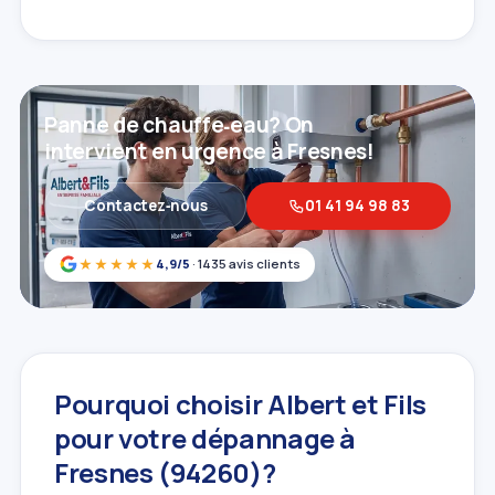
Panne de chauffe‑eau? On
intervient en urgence à Fresnes!
Contactez‑nous
01 41 94 98 83
★★★★★
4,9/5
· 1435 avis clients
Pourquoi choisir Albert et Fils
pour votre dépannage à
Fresnes (94260)?