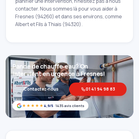
planifier une intervention, n'hésitez pas à nous
contacter. Nous sommes là pour vous aider à
Fresnes (94260) et dans ses environs, comme
Albert et Fils à Thiais (94320).
Panne de chauffe‑eau? On
intervient en urgence à Fresnes!
Contactez‑nous
01 41 94 98 83
★★★★★
4,9/5
· 1435 avis clients