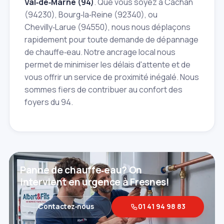
Val‑de‑Marne (94)
. Que vous soyez à Cachan
(94230), Bourg‑la‑Reine (92340), ou
Chevilly‑Larue (94550), nous nous déplaçons
rapidement pour toute demande de dépannage
de chauffe‑eau. Notre ancrage local nous
permet de minimiser les délais d'attente et de
vous offrir un service de proximité inégalé. Nous
sommes fiers de contribuer au confort des
foyers du 94.
Panne de chauffe‑eau? On
intervient en urgence à Fresnes!
Contactez‑nous
01 41 94 98 83