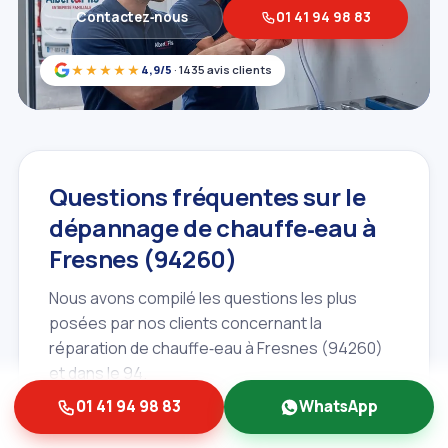
Contactez‑nous
01 41 94 98 83
★★★★★
4,9/5
· 1435 avis clients
Questions fréquentes sur le
dépannage de chauffe‑eau à
Fresnes (94260)
Nous avons compilé les questions les plus
posées par nos clients concernant la
réparation de chauffe‑eau à Fresnes (94260)
et dans le 94.
01 41 94 98 83
WhatsApp
Combien de temps prend une
réparation de chauffe‑eau?