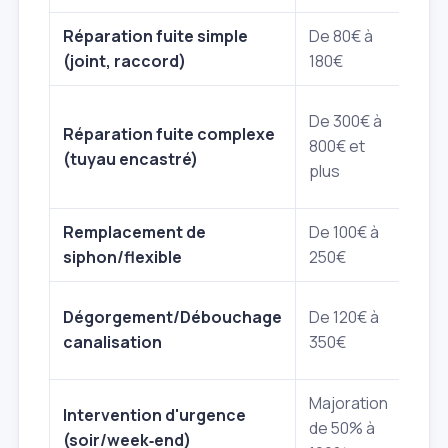
Réparation fuite simple
De 80€ à
Hors
(joint, raccord)
180€
main
Néce
De 300€ à
Réparation fuite complexe
trav
800€ et
(tuyau encastré)
de
plus
démo
Remplacement de
De 100€ à
Incl
siphon/flexible
250€
pièc
Vari
Dégorgement/Débouchage
De 120€ à
(man
canalisation
350€
haut
Majoration
Tari
Intervention d'urgence
de 50% à
en d
(soir/week‑end)