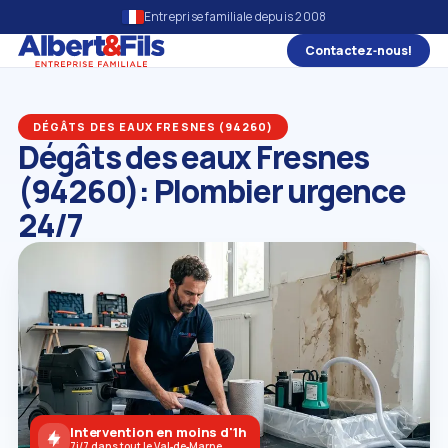
Entreprise familiale depuis 2008
Contactez‑nous!
DÉGÂTS DES EAUX FRESNES (94260)
Dégâts des eaux Fresnes
(94260): Plombier urgence
24/7
Intervention en moins d'1h
7j/7 dans tout le Val‑de‑Marne