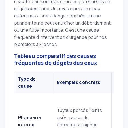
chauffe‑eau sont des sources potentielles de
dégâts des eaux. Un tuyau d'arrivée d'eau
défectueux, une vidange bouchée ou une
panne interne peut entraîner un débordement
ou une fuite importante. C'est une cause
fréquente d'intervention d'urgence pour nos
plombiers à Fresnes.
Tableau comparatif des causes
fréquentes de dégâts des eaux
Type de
Gravi
Exemples concrets
cause
poten
Tuyaux percés, joints
Élevé
Plomberie
usés, raccords
(infilt
interne
défectueux, siphon