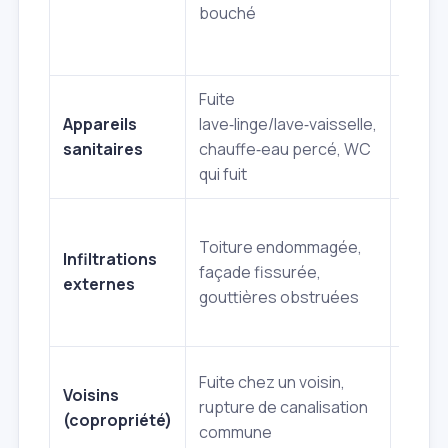
moisi
bouché
Fuite
Moye
Appareils
lave‑linge/lave‑vaisselle,
élevé
sanitaires
chauffe‑eau percé, WC
(inon
qui fuit
locali
Toiture endommagée,
Élevé
Infiltrations
façade fissurée,
(dom
externes
gouttières obstruées
struc
Fuite chez un voisin,
Élevé
Voisins
rupture de canalisation
(litige
(copropriété)
commune
compl