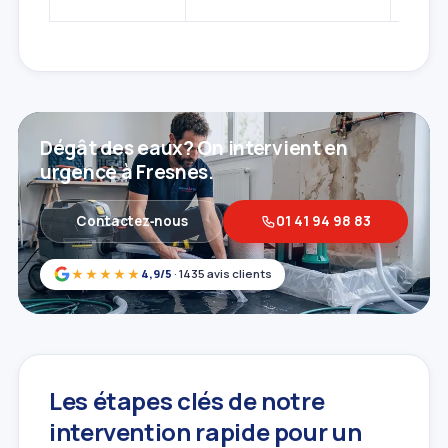
Dégât des eaux? On intervient en
urgence à Fresnes.
Contactez‑nous
01 41 94 98 83
★★★★★
4,9/5
· 1435 avis clients
Les étapes clés de notre
intervention rapide pour un