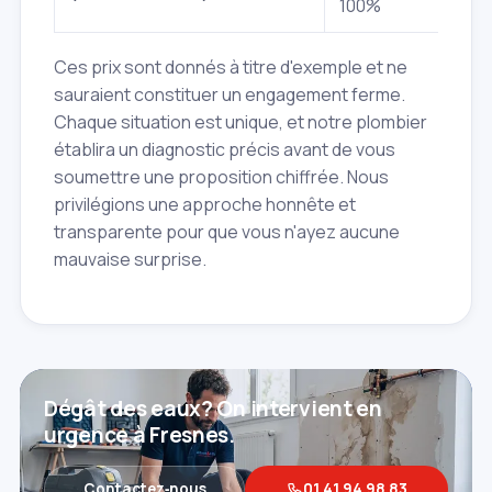
100%
ouvr
Ces prix sont donnés à titre d'exemple et ne
sauraient constituer un engagement ferme.
Chaque situation est unique, et notre plombier
établira un diagnostic précis avant de vous
soumettre une proposition chiffrée. Nous
privilégions une approche honnête et
transparente pour que vous n'ayez aucune
mauvaise surprise.
Dégât des eaux? On intervient en
urgence à Fresnes.
Contactez‑nous
01 41 94 98 83