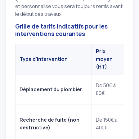
et personnalisé vous sera toujours remis avant
le début des travaux.
Grille de tarifs indicatifs pour les
interventions courantes
Prix
Type d'intervention
moyen
Déta
(HT)
Vari
De 50€ à
Déplacement du plombier
Fres
80€
l'he
Dépe
Recherche de fuite (non
De 150€ à
util
destructive)
400€
trac
diff