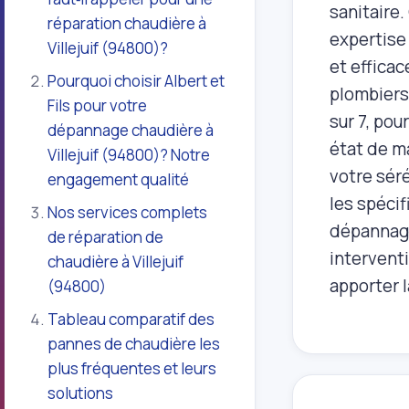
sanitaire.
réparation chaudière à
expertise
Villejuif (94800)?
et effica
Pourquoi choisir Albert et
plombiers 
Fils pour votre
sur 7, pou
dépannage chaudière à
état de m
Villejuif (94800)? Notre
votre sér
engagement qualité
les spécif
Nos services complets
dépannage 
de réparation de
interventi
chaudière à Villejuif
apporter l
(94800)
Tableau comparatif des
pannes de chaudière les
plus fréquentes et leurs
solutions