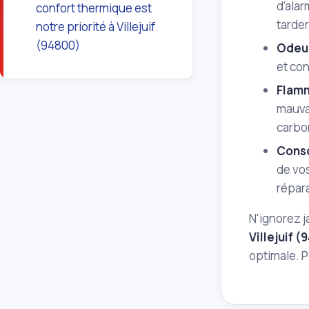
d'ala
confort thermique est
tarder
notre priorité à Villejuif
(94800)
Odeur
et con
Flamm
mauva
carbo
Cons
de vos
répara
N'ignorez 
Villejuif 
optimale. P