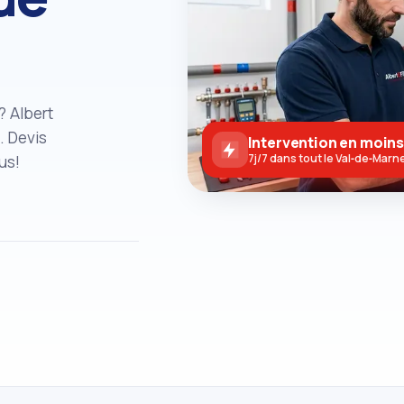
? Albert
. Devis
Intervention en moins
us!
7j/7 dans tout le Val‑de‑Marn