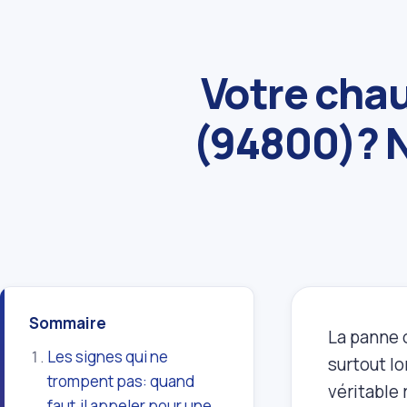
Votre chau
(94800)? N
Sommaire
La panne d
Les signes qui ne
surtout l
trompent pas: quand
véritable 
faut‑il appeler pour une