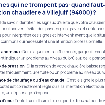
nes qui ne trompent pas: quand faut‑
ion chaudière à Villejuif (94800)?
al de savoir identifier les signaux d'alerte que votre chaudi
peut souvent éviter des pannes plus graves et coûteuses.
 pour interpréter ces signes et intervenir avant que la situ
s communs qui nécessitent une attention professionnelle:
s anormaux:
Des claquements, sifflements, gargouillemen
nt indiquer un problème au niveau du brûleur, de la pompe
 de pression:
Si la pression de votre chaudière baisse ré
ster fréquemment, une fuite ou un problème au niveau du v
ce de chauffage ou d'eau chaude:
C'est le signe le plus 
stat est correctement réglé ou si l'alimentation électriqu
ste, un dépannage s'impose.
s d'eau:
Toute trace d'humidité ou goutte d'eau autour de v