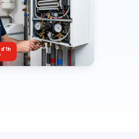
 d'1h
e