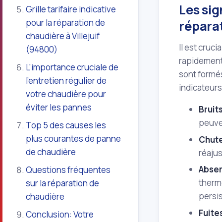
Les sig
Grille tarifaire indicative
pour la réparation de
réparat
chaudière à Villejuif
Il est cruci
(94800)
rapidement 
L'importance cruciale de
sont formés
l'entretien régulier de
indicateur
votre chaudière pour
éviter les pannes
Bruit
peuve
Top 5 des causes les
plus courantes de panne
Chute
de chaudière
réaju
Absen
Questions fréquentes
thermo
sur la réparation de
persi
chaudière
Fuite
Conclusion: Votre