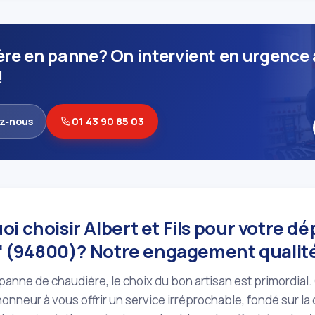
re en panne? On intervient en urgence 
!
z‑nous
01 43 90 85 03
i choisir Albert et Fils pour votre 
uif (94800)? Notre engagement qualit
panne de chaudière, le choix du bon artisan est primordial.
honneur à vous offrir un service irréprochable, fondé sur la c