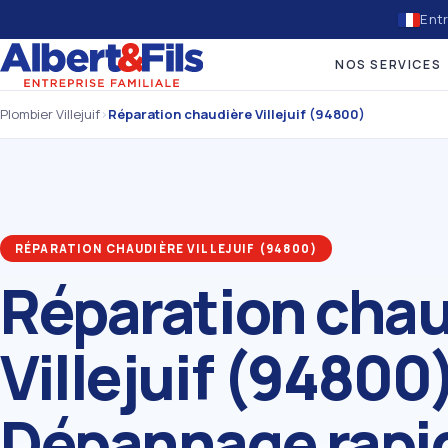
Entr
NOS SERVICES
Plombier Villejuif
›
Réparation chaudière Villejuif (94800)
RÉPARATION CHAUDIÈRE VILLEJUIF (94800)
Réparation chau
Villejuif (94800)
Dépannage rapi