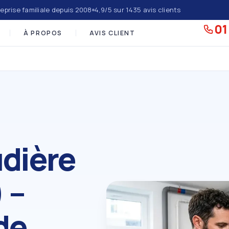
eprise familiale depuis 2008
4,9/5 sur 1435 avis clients
01
À PROPOS
AVIS CLIENT
dière
 –
de