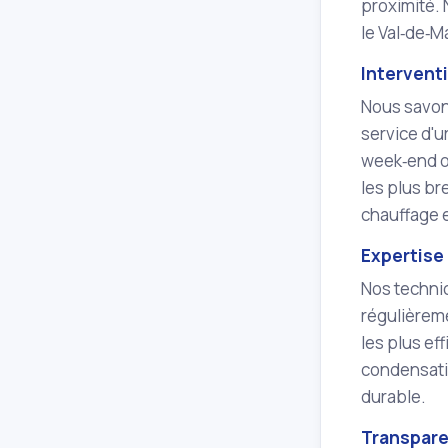
proximité. 
le Val‑de‑Ma
Interventi
Nous savon
service d'
week‑end ou
les plus br
chauffage 
Expertise 
Nos technic
régulièreme
les plus ef
condensatio
durable.
Transparen