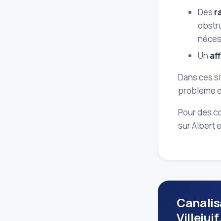
Des
r
obstru
nécess
Un
af
Dans ces si
problème e
Pour des co
sur Albert 
Canalis
Villejuif