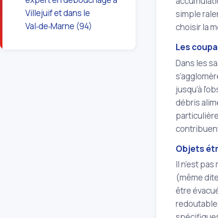
accumulatio
Villejuif et dans le
simple rale
Val‑de‑Marne (94)
choisir la 
Les coupa
Dans les sa
s'agglomèr
jusqu'à l'o
débris alim
particulièr
contribuent
Objets ét
Il n'est pa
(même dite
être évacué
redoutables
spécifique