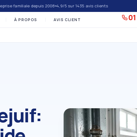
eprise familiale depuis 2008
4,9/5 sur 1435 avis clients
01
À PROPOS
AVIS CLIENT
ejuif:
ide