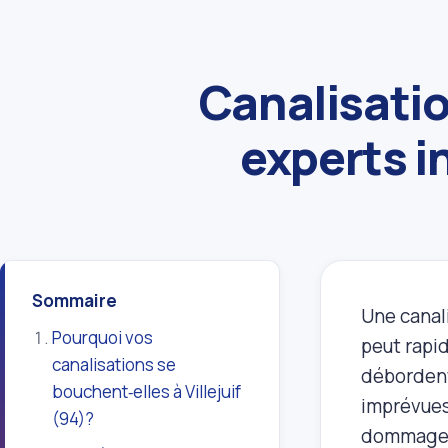
Canalisatio
experts i
Sommaire
Une canal
Pourquoi vos
peut rapi
canalisations se
débordent,
bouchent‑elles à Villejuif
imprévues 
(94)?
dommages 