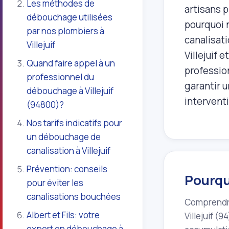
Les méthodes de
artisans 
débouchage utilisées
pourquoi 
par nos plombiers à
canalisati
Villejuif
Villejuif 
Quand faire appel à un
profession
professionnel du
garantir u
débouchage à Villejuif
intervent
(94800)?
Nos tarifs indicatifs pour
un débouchage de
canalisation à Villejuif
Prévention: conseils
Pourquo
pour éviter les
canalisations bouchées
Comprendre 
Albert et Fils: votre
Villejuif (
expert en débouchage à