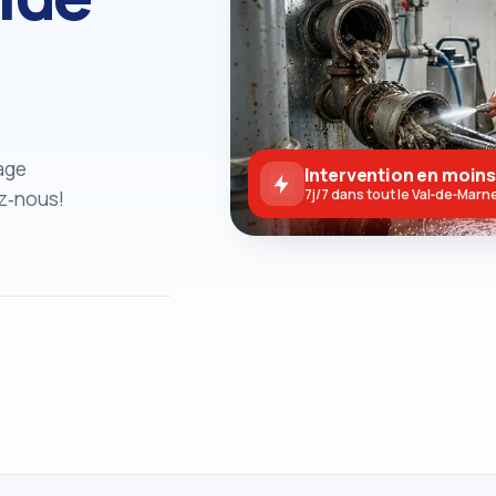
age
Intervention en moins
ez‑nous!
7j/7 dans tout le Val‑de‑Marn