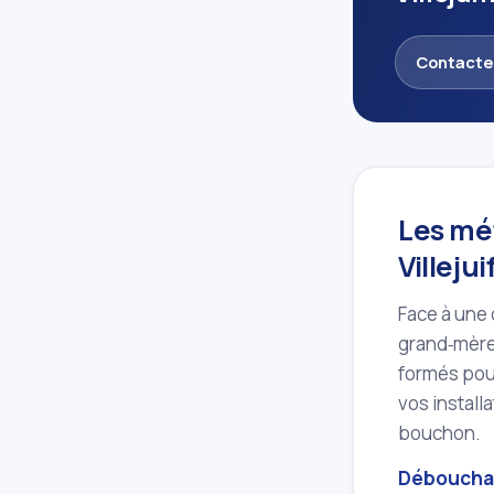
Contacte
Les mé
Villejui
Face à une 
grand‑mère 
formés pou
vos install
bouchon.
Débouchag