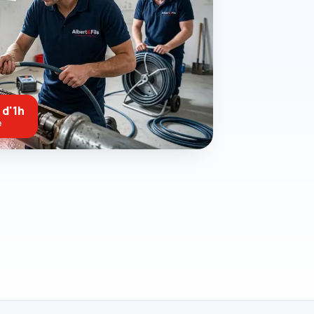
 d'1h
e