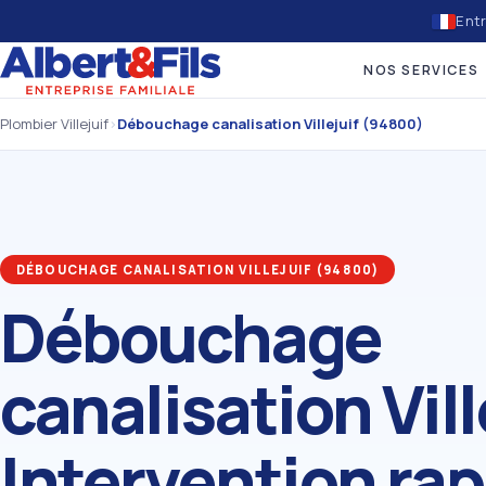
Entr
NOS SERVICES
Plombier Villejuif
›
Débouchage canalisation Villejuif (94800)
DÉBOUCHAGE CANALISATION VILLEJUIF (94800)
Débouchage
canalisation Vill
Intervention rap