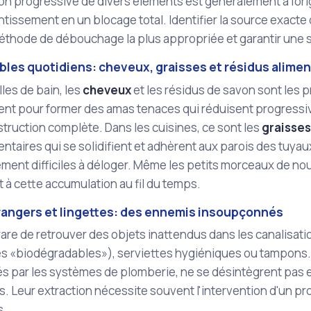
n progressive de divers éléments est généralement à l'or
ntissement en un blocage total. Identifier la source exacte
méthode de débouchage la plus appropriée et garantir une s
bles quotidiens: cheveux, graisses et résidus alimen
lles de bain, les
cheveux
et les résidus de savon sont les 
ent pour former des amas tenaces qui réduisent progressi
bstruction complète. Dans les cuisines, ce sont les
graisses
entaires qui se solidifient et adhèrent aux parois des tuy
ement difficiles à déloger. Même les petits morceaux de nou
 à cette accumulation au fil du temps.
rangers et lingettes: des ennemis insoupçonnés
s rare de retrouver des objets inattendus dans les canalisati
s «biodégradables»), serviettes hygiéniques ou tampons
s par les systèmes de plomberie, ne se désintègrent pas 
. Leur extraction nécessite souvent l'intervention d'un pr
s.