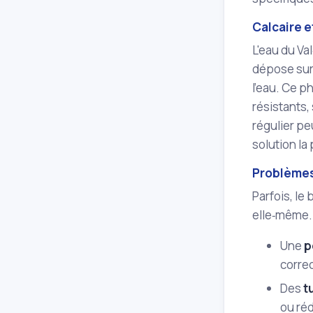
Calcaire e
L'eau du Va
dépose sur 
l'eau. Ce 
résistants, 
régulier pe
solution la
Problèmes
Parfois, le
elle‑même. 
Une
p
corre
Des
t
ou ré