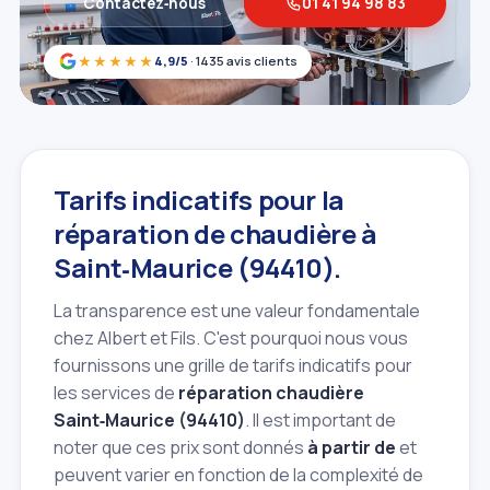
Contactez‑nous
01 41 94 98 83
★★★★★
4,9/5
· 1435 avis clients
Tarifs indicatifs pour la
réparation de chaudière à
Saint‑Maurice (94410).
La transparence est une valeur fondamentale
chez Albert et Fils. C'est pourquoi nous vous
fournissons une grille de tarifs indicatifs pour
les services de
réparation chaudière
Saint‑Maurice (94410)
. Il est important de
noter que ces prix sont donnés
à partir de
et
peuvent varier en fonction de la complexité de