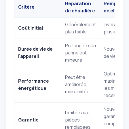
Réparation
Remplace
Critère
de chaudière
de chaudiè
Généralement
Investisse
Coût initial
plus faible
plus import
Prolongée si la
Durée de vie de
Nouvelle du
panne est
l'appareil
de vie comp
mineure
Optimisatio
Peut être
Performance
maximale a
améliorée,
énergétique
les modèle
mais limitée
récents
Nouvelle
Limitée aux
garantie
Garantie
pièces
complète s
remplacées