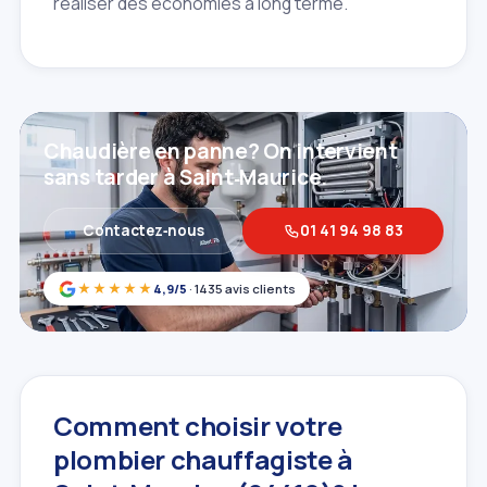
réaliser des économies à long terme.
Chaudière en panne? On intervient
sans tarder à Saint‑Maurice.
Contactez‑nous
01 41 94 98 83
★★★★★
4,9/5
· 1435 avis clients
Comment choisir votre
plombier chauffagiste à