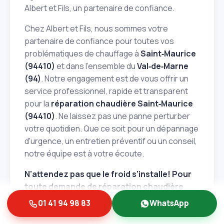
Albert et Fils, un partenaire de confiance.
Chez Albert et Fils, nous sommes votre
partenaire de confiance pour toutes vos
problématiques de chauffage à
Saint‑Maurice
(94410)
et dans l'ensemble du
Val‑de‑Marne
(94)
. Notre engagement est de vous offrir un
service professionnel, rapide et transparent
pour la
réparation chaudière Saint‑Maurice
(94410)
. Ne laissez pas une panne perturber
votre quotidien. Que ce soit pour un dépannage
d'urgence, un entretien préventif ou un conseil,
notre équipe est à votre écoute.
N'attendez pas que le froid s'installe! Pour
toute demande de
réparation chaudière
Saint‑Maurice (94410)
, contactez Albert et
01 41 94 98 83
WhatsApp
Fils dès aujourd'hui. Obtenez un devis