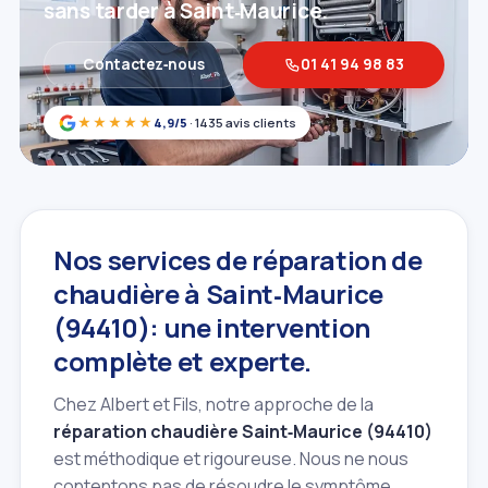
sans tarder à Saint‑Maurice.
Contactez‑nous
01 41 94 98 83
★★★★★
4,9/5
· 1435 avis clients
Nos services de réparation de
chaudière à Saint‑Maurice
(94410): une intervention
complète et experte.
Chez Albert et Fils, notre approche de la
réparation chaudière Saint‑Maurice (94410)
est méthodique et rigoureuse. Nous ne nous
contentons pas de résoudre le symptôme,