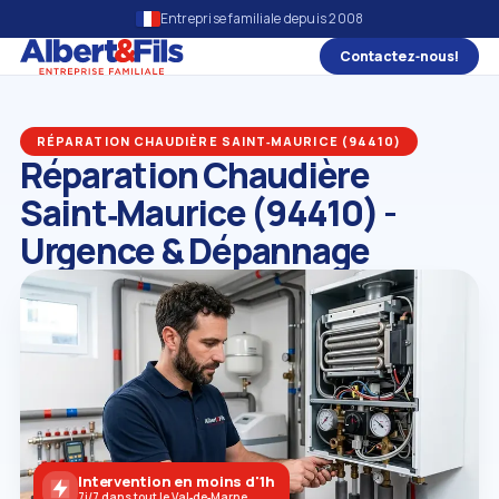
Entreprise familiale depuis 2008
Contactez‑nous!
RÉPARATION CHAUDIÈRE SAINT‑MAURICE (94410)
Réparation Chaudière
Saint‑Maurice (94410) -
Urgence & Dépannage
Intervention en moins d'1h
7j/7 dans tout le Val‑de‑Marne