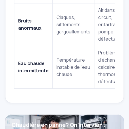
Air dans le
Claques,
circuit,
Bruits
sifflements,
entartrage,
anormaux
gargouillements
pompe
défectueuse
Problème
Température
d'échangeur,
Eau chaude
instable de l'eau
calcaire,
intermittente
chaude
thermostat
défectueux
Chaudière en panne? On intervient