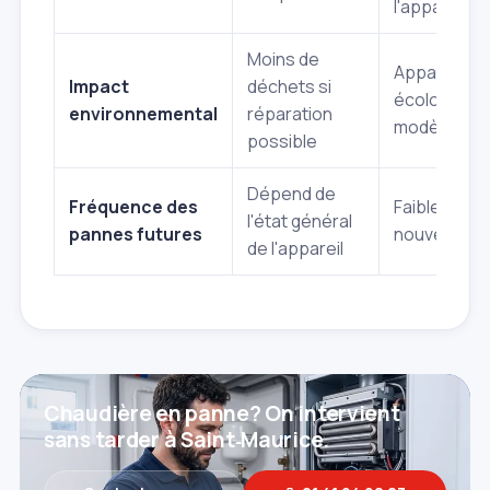
l'appareil
Moins de
Appareil plu
Impact
déchets si
écologique 
environnemental
réparation
modèle réc
possible
Dépend de
Fréquence des
Faible sur u
l'état général
pannes futures
nouvel appa
de l'appareil
Chaudière en panne? On intervient
sans tarder à Saint‑Maurice.