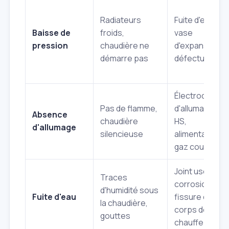
Radiateurs
Fuite d'eau,
Baisse de
froids,
vase
pression
chaudière ne
d'expansion
démarre pas
défectueux
Électrode
Pas de flamme,
d'allumage
Absence
chaudière
HS,
d'allumage
silencieuse
alimentation
gaz coupée
Joint usé,
Traces
corrosion,
d'humidité sous
Fuite d'eau
fissure du
la chaudière,
corps de
gouttes
chauffe