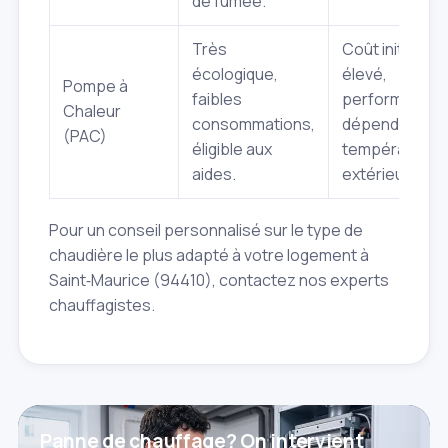
de fumée.
Très
Coût initial
écologique,
élevé,
Pompe à
faibles
performance
Chaleur
consommations,
dépend de la
(PAC)
éligible aux
température
aides.
extérieure.
Pour un conseil personnalisé sur le type de
chaudière le plus adapté à votre logement à
Saint‑Maurice (94410), contactez nos experts
chauffagistes.
Panne de chauffage? On intervient