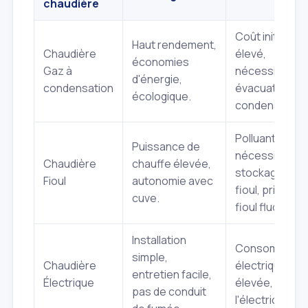
chaudière
Coût initial plu
Haut rendement,
Chaudière
élevé,
économies
Gaz à
nécessite
d'énergie,
condensation
évacuation de
écologique.
condensats.
Polluante,
Puissance de
nécessite
Chaudière
chauffe élevée,
stockage du
Fioul
autonomie avec
fioul, prix du
cuve.
fioul fluctuant.
Installation
Consommatio
simple,
Chaudière
électrique
entretien facile,
Électrique
élevée, coût 
pas de conduit
l'électricité.