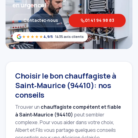
en urgence!
Contactez‑nous
01 41 94 98 83
★★★★★
4,9/5
· 1435 avis clients
Choisir le bon chauffagiste à
Saint‑Maurice (94410): nos
conseils
Trouver un
chauffagiste compétent et fiable
à Saint‑Maurice (94410)
peut sembler
complexe. Pour vous aider dans votre choix,
Albert et Fils vous partage quelques conseils
essentiels pour une décision éclairée.