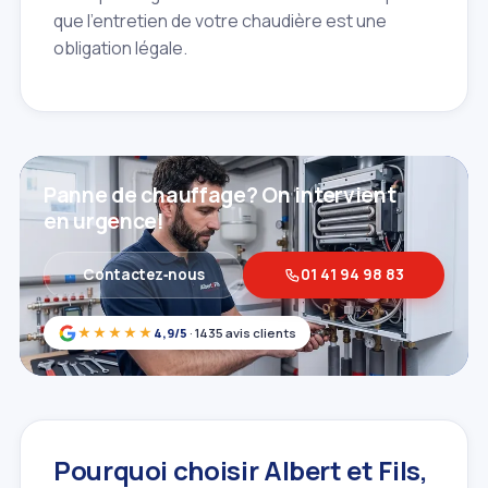
que l'entretien de votre chaudière est une
obligation légale.
Panne de chauffage? On intervient
en urgence!
Contactez‑nous
01 41 94 98 83
★★★★★
4,9/5
· 1435 avis clients
Pourquoi choisir Albert et Fils,