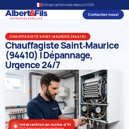
Entreprise familiale depuis 2008
Contactez‑nous!
CHAUFFAGISTE SAINT‑MAURICE (94410)
Chauffagiste Saint‑Maurice
(94410) | Dépannage,
Urgence 24/7
Intervention en moins d'1h
7j/7 dans tout le Val‑de‑Marne