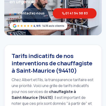
en urgence!
Contactez‑nous
01 41 94 98 83
★★★★★
4,9/5
· 1435 avis clients
Tarifs indicatifs de nos
interventions de chauffagiste
à Saint‑Maurice (94410)
Chez Albert et Fils, la transparence tarifaire est
une priorité. Voici une grille de tarifs indicatifs
pour nos services de
chauffagiste à
Saint‑Maurice (94410)
. Il est important de
noter que ces prix sont donnés "à partir de" et