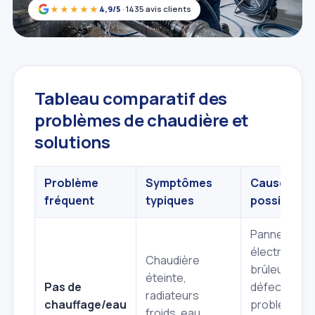
★★★★★
4,9/5
· 1435 avis clients
Tableau comparatif des
problèmes de chaudière et
solutions
Problème
Symptômes
Causes
fréquent
typiques
possibles
Panne
électrique,
Chaudière
brûleur
éteinte,
Pas de
défectueux,
radiateurs
chauffage/eau
problème
froids, eau