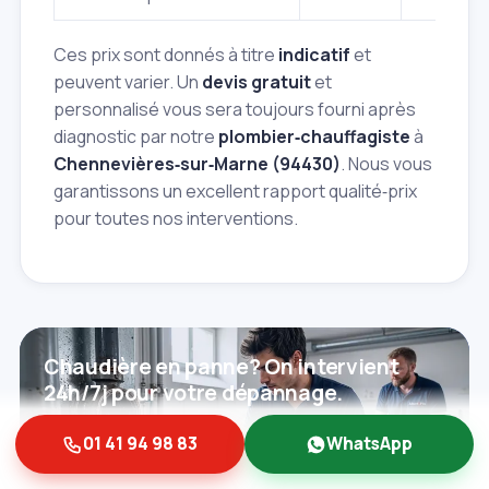
Ces prix sont donnés à titre
indicatif
et
peuvent varier. Un
devis gratuit
et
personnalisé vous sera toujours fourni après
diagnostic par notre
plombier‑chauffagiste
à
Chennevières‑sur‑Marne (94430)
. Nous vous
garantissons un excellent rapport qualité‑prix
pour toutes nos interventions.
Chaudière en panne? On intervient
24h/7j pour votre dépannage.
01 41 94 98 83
WhatsApp
Contactez‑nous
01 41 94 98 83