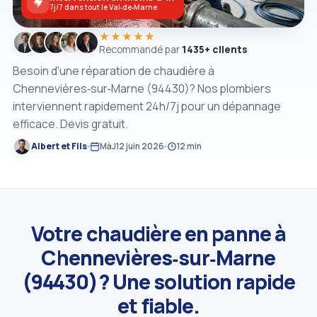
7j/7 dans tout le Val‑de‑Marne
★★★★★
Recommandé par
1435+ clients
Besoin d'une réparation de chaudière à
Chennevières‑sur‑Marne (94430)? Nos plombiers
interviennent rapidement 24h/7j pour un dépannage
efficace. Devis gratuit.
Albert et Fils
MàJ
12 juin 2026
12 min
Votre chaudière en panne à
Chennevières‑sur‑Marne
(94430)? Une solution rapide
et fiable.