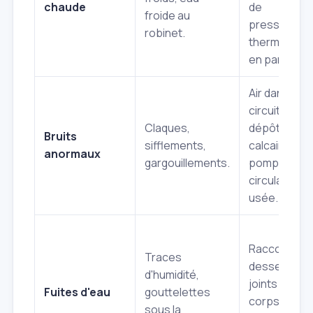
chaude
de
froide au
pression,
robinet.
thermostat
en panne.
Air dans le
circuit,
Claques,
dépôts de
Bruits
sifflements,
calcaire,
anormaux
gargouillements.
pompe de
circulation
usée.
Raccords
Traces
desserrés,
d'humidité,
joints usés,
Fuites d'eau
gouttelettes
corps de
sous la