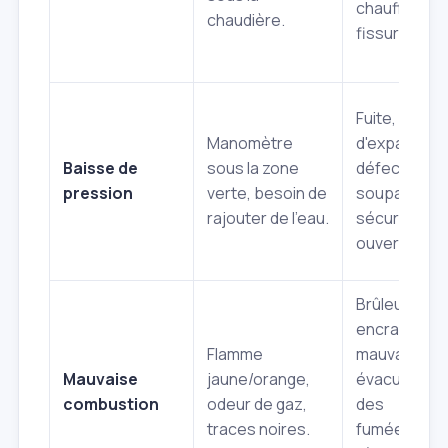
chauffe
chaudière.
fissuré.
Fuite, vase
Manomètre
d'expansion
Baisse de
sous la zone
défectueux,
pression
verte, besoin de
soupape de
rajouter de l'eau.
sécurité
ouverte.
Brûleur
encrassé,
Flamme
mauvaise
Mauvaise
jaune/orange,
évacuation
combustion
odeur de gaz,
des
traces noires.
fumées,