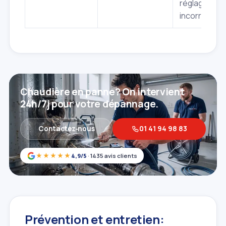
réglage
incorrect.
Chaudière en panne? On intervient
24h/7j pour votre dépannage.
Contactez‑nous
01 41 94 98 83
★★★★★
4,9/5
· 1435 avis clients
Prévention et entretien: