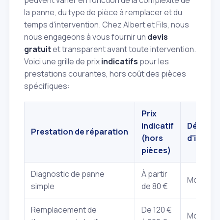
la panne, du type de pièce à remplacer et du
temps d'intervention. Chez Albert et Fils, nous
nous engageons à vous fournir un
devis
gratuit
et transparent avant toute intervention.
Voici une grille de prix
indicatifs
pour les
prestations courantes, hors coût des pièces
spécifiques:
Prix
indicatif
Délai
Prestation de réparation
(hors
d'interv
pièces)
Diagnostic de panne
À partir
Moins de
simple
de 80 €
Remplacement de
De 120 €
Moins de