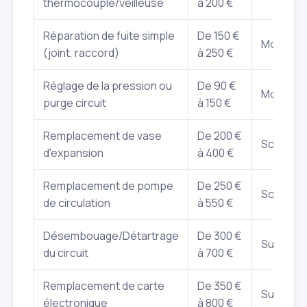
thermocouple/veilleuse
à 200 €
Réparation de fuite simple
De 150 €
Moins de
(joint, raccord)
à 250 €
Réglage de la pression ou
De 90 €
Moins de
purge circuit
à 150 €
Remplacement de vase
De 200 €
Sous 48
d'expansion
à 400 €
Remplacement de pompe
De 250 €
Sous 48
de circulation
à 550 €
Désembouage/Détartrage
De 300 €
Sur devis
du circuit
à 700 €
Remplacement de carte
De 350 €
Sur devis
électronique
à 800 €