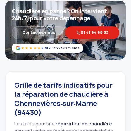
Chaudière en panne? On intervient
24h/7j pour votre dépannage.
Contactez‑nous
01 41 94 98 83
★★★★★
4,9/5
· 1435 avis clients
Grille de tarifs indicatifs pour
la réparation de chaudière à
Chennevières‑sur‑Marne
(94430)
Les tarifs pour une
réparation de chaudière
peuvent varier en fonction de la complexité de