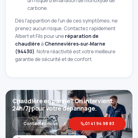
un risque d'émanation de monoxyde de
carbone.
Dès l'apparition de l'un de ces symptômes, ne
prenez aucun risque. Contactez rapidement
Albert et Fils pour une
réparation de
chaudière
à
Chennevières‑sur‑Marne
(94430)
. Notre réactivité est votre meilleure
garantie de sécurité et de confort.
Chaudière en panne? On intervient
24h/7j pour votre dépannage.
Contactez‑nous
01 41 94 98 83