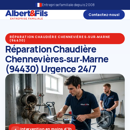
Entreprise familiale depuis 2008
Contactez‑nous!
RÉPARATION CHAUDIÈRE CHENNEVIÈRES‑SUR‑MARNE
(94430)
Réparation Chaudière
Chennevières‑sur‑Marne
(94430) Urgence 24/7
Intervention en moins d'1h