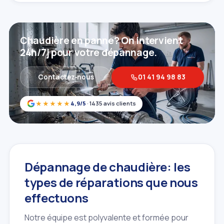
Chaudière en panne? On intervient
24h/7j pour votre dépannage.
Contactez‑nous
01 41 94 98 83
★★★★★
4,9/5
· 1435 avis clients
Dépannage de chaudière: les
types de réparations que nous
effectuons
Notre équipe est polyvalente et formée pour