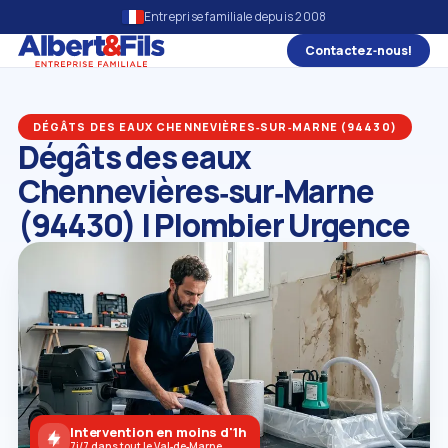
Entreprise familiale depuis 2008
Contactez‑nous!
DÉGÂTS DES EAUX CHENNEVIÈRES‑SUR‑MARNE (94430)
Dégâts des eaux
Chennevières‑sur‑Marne
(94430) | Plombier Urgence
Intervention en moins d'1h
7j/7 dans tout le Val‑de‑Marne