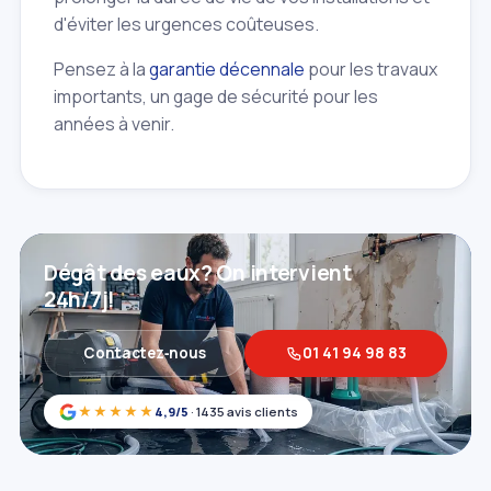
d'éviter les urgences coûteuses.
Pensez à la
garantie décennale
pour les travaux
importants, un gage de sécurité pour les
années à venir.
Dégât des eaux? On intervient
24h/7j!
Contactez‑nous
01 41 94 98 83
★★★★★
4,9/5
· 1435 avis clients