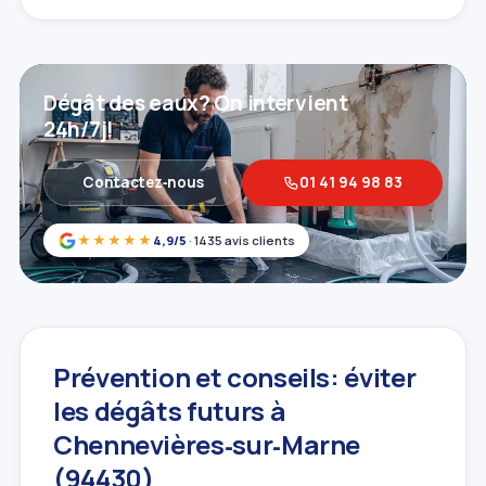
Dégât des eaux? On intervient
24h/7j!
Contactez‑nous
01 41 94 98 83
★★★★★
4,9/5
· 1435 avis clients
Prévention et conseils: éviter
les dégâts futurs à
Chennevières‑sur‑Marne
(94430)