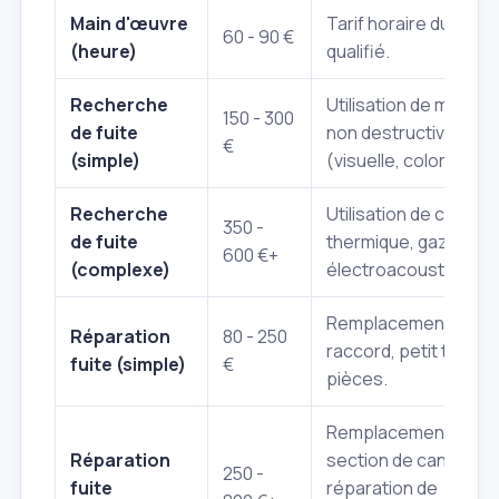
Main d'œuvre
Tarif horaire du plom
60 - 90 €
(heure)
qualifié.
Recherche
Utilisation de métho
150 - 300
de fuite
non destructives sim
€
(simple)
(visuelle, colorant).
Recherche
Utilisation de caméra
350 -
de fuite
thermique, gaz trace
600 €+
(complexe)
électroacoustique.
Remplacement de joi
Réparation
80 - 250
raccord, petit tuyau.
fuite (simple)
€
pièces.
Remplacement de
Réparation
section de canalisati
250 -
fuite
réparation de