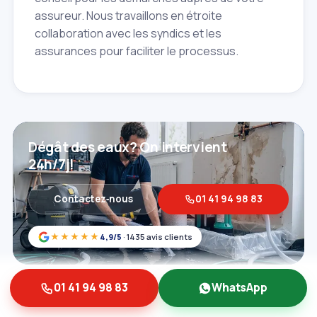
assureur. Nous travaillons en étroite
collaboration avec les syndics et les
assurances pour faciliter le processus.
Dégât des eaux? On intervient
24h/7j!
Contactez‑nous
01 41 94 98 83
★★★★★
4,9/5
· 1435 avis clients
01 41 94 98 83
WhatsApp