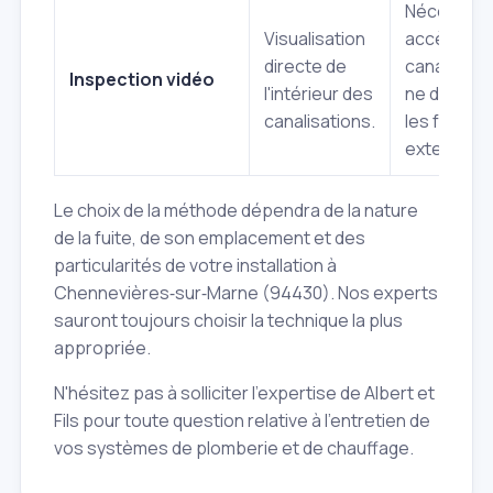
Nécessite
Visualisation
accès aux
directe de
canalisatio
Inspection vidéo
l'intérieur des
ne détect
canalisations.
les fuites
externes.
Le choix de la méthode dépendra de la nature
de la fuite, de son emplacement et des
particularités de votre installation à
Chennevières‑sur‑Marne (94430). Nos experts
sauront toujours choisir la technique la plus
appropriée.
N'hésitez pas à solliciter l'expertise de Albert et
Fils pour toute question relative à l'entretien de
vos systèmes de plomberie et de chauffage.