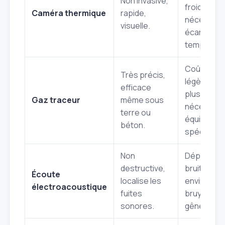
Non invasive,
froide,
Caméra thermique
rapide,
nécessite 
visuelle.
écart de
températu
Coût
Très précis,
légèremen
efficace
plus élevé,
Gaz traceur
même sous
nécessite 
terre ou
équipeme
béton.
spécifique
Non
Dépend du
destructive,
bruit de la 
Écoute
localise les
environne
électroacoustique
fuites
bruyant pe
sonores.
gêner.