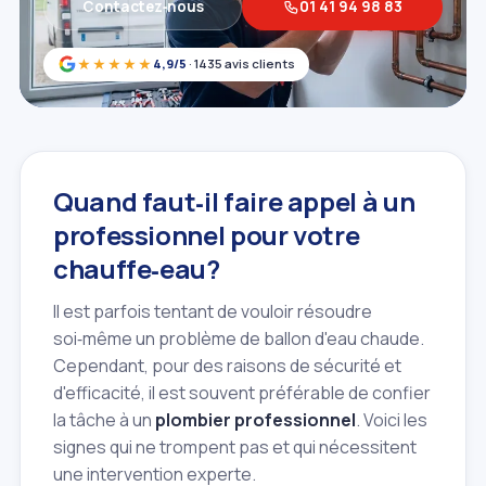
Contactez‑nous
01 41 94 98 83
★★★★★
4,9/5
· 1435 avis clients
Quand faut‑il faire appel à un
professionnel pour votre
chauffe‑eau?
Il est parfois tentant de vouloir résoudre
soi‑même un problème de ballon d'eau chaude.
Cependant, pour des raisons de sécurité et
d'efficacité, il est souvent préférable de confier
la tâche à un
plombier professionnel
. Voici les
signes qui ne trompent pas et qui nécessitent
une intervention experte.