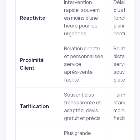
Intervention
Délais parf
rapide, souvent
plus longs 
Réactivité
en moins d'une
fonction d
heure pour les
plannings
urgences.
centralisés
Relation directe
Relation pl
et personnalisée,
distante,
Proximité
service
service clie
Client
après‑vente
souvent via
facilité.
plateforme
Souvent plus
Tarifs parfo
transparente et
standardis
Tarification
adaptée, devis
moins de
gratuit et précis.
flexibilité.
Plus grande