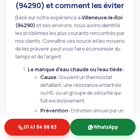
(94290) et comment les éviter
Basé sur notre expérience à
Villeneuve‑le‑Roi
(94290)
et ses environs, nous avons identifié
les problèmes les plus courants rencontrés par
nos clients. Connaître ces soucis et les moyens
de les prévenir peut vous faire économiser du
temps et de l'argent.
Le manque d'eau chaude ou l'eau tiède:
Cause:
Souvent un thermostat
défaillant, une résistance entartrée
ou HS, ou un groupe de sécurité qui
fuit excessivement.
Prévention:
Entretien annuel par un
professionnel, détartrage régulier,
et vérification mensuelle du groupe
01 41 94 98 83
WhatsApp
de sécurité.