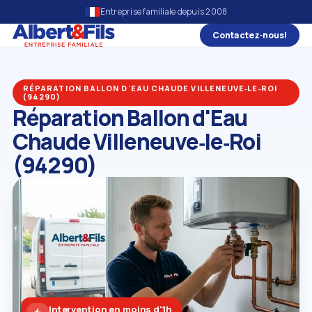
Entreprise familiale depuis 2008
Contactez‑nous!
RÉPARATION BALLON D'EAU CHAUDE VILLENEUVE‑LE‑ROI
(94290)
Réparation Ballon d'Eau
Chaude Villeneuve‑le‑Roi
(94290)
Intervention en moins d'1h