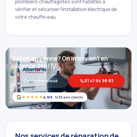
plombiers‑chauffagistes sont habilités à
vérifier et sécuriser l'installation électrique de
votre chauffe‑eau.
Ballon en panne? On intervient en
urgence 24h/7j!
Contactez‑nous
01 41 94 98 83
★★★★★
4,9/5
· 1435 avis clients
Nos services de réparation de