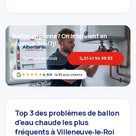
Ballon en panne? On intervient en
urgence 24h/7j!
Contactez‑nous
01 41 94 98 83
★★★★★
4,9/5
· 1435 avis clients
Top 3 des problèmes de ballon
d'eau chaude les plus
fréquents à Villeneuve‑le‑Roi