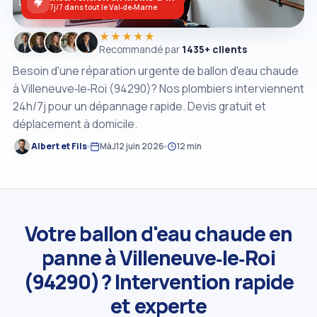
7j/7 dans tout le Val‑de‑Marne
★★★★★
Recommandé par
1435+ clients
Besoin d'une réparation urgente de ballon d'eau chaude
à Villeneuve‑le‑Roi (94290)? Nos plombiers interviennent
24h/7j pour un dépannage rapide. Devis gratuit et
déplacement à domicile.
Albert et Fils
MàJ
12 juin 2026
12 min
Votre ballon d'eau chaude en
panne à Villeneuve‑le‑Roi
(94290)? Intervention rapide
et experte