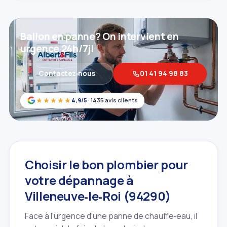
Ballon en panne? On intervient en
urgence 24h/7j!
Contactez‑nous
01 41 94 98 83
★★★★★
4,9/5
· 1435 avis clients
Choisir le bon plombier pour
votre dépannage à
Villeneuve‑le‑Roi (94290)
Face à l'urgence d'une panne de chauffe‑eau, il