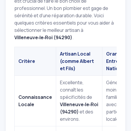
est crucial de faire le bon choix de
professionnel. Un bon plombier est gage de
sérénité et d'une réparation durable. Voici
quelques critères essentiels pour vous aider à
sélectionner le meilleur artisan à
Villeneuve‑le‑Roi (94290)
.
Artisan Local
Grande
Critère
(comme Albert
Entreprise
et Fils)
Nationale
Excellente,
Généraliste
connaît les
moins
Connaissance
spécificités de
familiarisé
Locale
Villeneuve‑le‑Roi
avec les
(94290)
et des
particularit
environs.
locales.