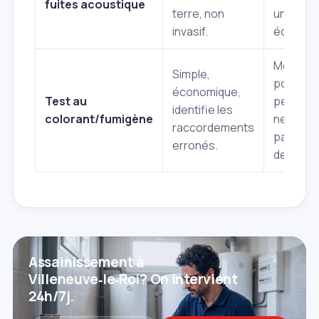
fuites acoustique
terre, non
une bon
invasif.
écoute.
Moins pr
Simple,
pour les
économique,
Test au
petites f
identifie les
colorant/fumigène
ne visual
raccordements
pas l'int
erronés.
des tuya
Assainissement à
Villeneuve‑le‑Roi? On intervient
24h/7j.