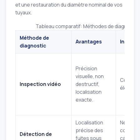
et une restauration du diamètre nominal de vos
tuyaux.
Tableau comparatif: Méthodes de diagnostic
Méthode de
Avantages
Inconvé
diagnostic
Précision
visuelle, non
Coût init
Inspection vidéo
destructif,
élevé.
localisation
exacte.
Localisation
Nécessi
précise des
conditio
Détection de
fuites sous
calmes 