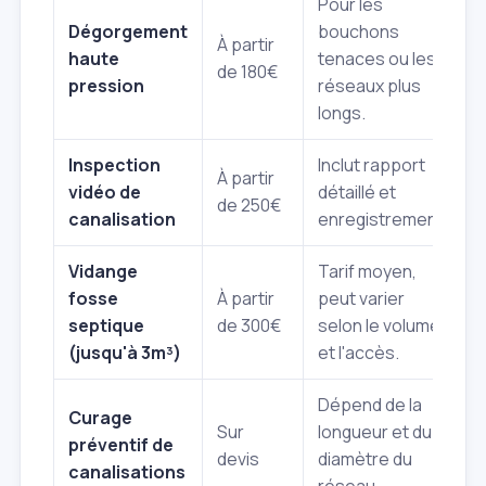
Pour les
Dégorgement
bouchons
À partir
haute
tenaces ou les
de 180€
pression
réseaux plus
longs.
Inspection
Inclut rapport
À partir
vidéo de
détaillé et
de 250€
canalisation
enregistrement.
Vidange
Tarif moyen,
fosse
À partir
peut varier
septique
de 300€
selon le volume
(jusqu'à 3m³)
et l'accès.
Dépend de la
Curage
Sur
longueur et du
préventif de
devis
diamètre du
canalisations
réseau.