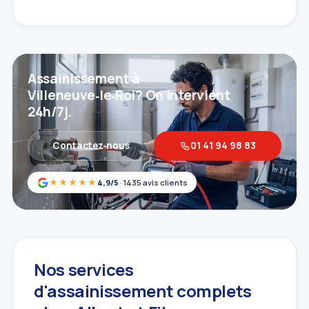
Assainissement à
Villeneuve‑le‑Roi? On intervient
24h/7j.
Contactez‑nous
01 41 94 98 83
★★★★★
4,9/5
· 1435 avis clients
Nos services
d'assainissement complets