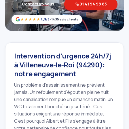
Contactez‑nous
01 41 94 98 83
★★★★★
4,9/5
· 1435 avis clients
Intervention d'urgence 24h/7j
à Villeneuve‑le‑Roi (94290):
notre engagement
Un problème d'assainissement ne prévient
jamais. Un refoulement d'égout en pleine nuit,
une canalisation rompue un dimanche matin, un
WC totalement bouché un jour férié… Ces
situations exigent une réponse immédiate.
C'est pourquoi Albert et Fils s'engage à être
votre partenaire de confiance pour toutes les