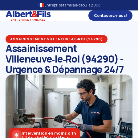
Entreprise familiale depuis 2008
Contactez‑nous!
ASSAINISSEMENT VILLENEUVE‑LE‑ROI (94290)
Assainissement
Villeneuve‑le‑Roi (94290) -
Urgence & Dépannage 24/7
Intervention en moins d'1h
7j/7 dans tout le Val‑de‑Marne