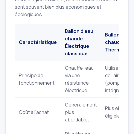
sont souvent bien plus économiques et
écologiques.
Ballon d'eau
Ballon d'eau
chaude
Caractéristique
chaude
Électrique
Thermodyn
classique
Chauffe l'eau
Utilise les ca
Principe de
via une
de l'air ambia
fonctionnement
résistance
(pompe à ch
électrique.
intégrée).
Généralement
Plus élevé, m
Coût à l'achat
plus
éligible à des
abordable.