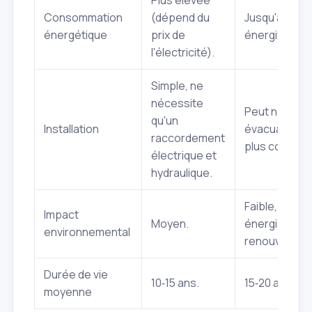
Plus élevée
Consommation
(dépend du
Jusqu'à 3 foi
énergétique
prix de
énergivore.
l'électricité).
Simple, ne
nécessite
Peut nécessi
qu'un
Installation
évacuation d'
raccordement
plus complex
électrique et
hydraulique.
Faible, utilis
Impact
Moyen.
énergie
environnemental
renouvelable
Durée de vie
10‑15 ans.
15‑20 ans.
moyenne