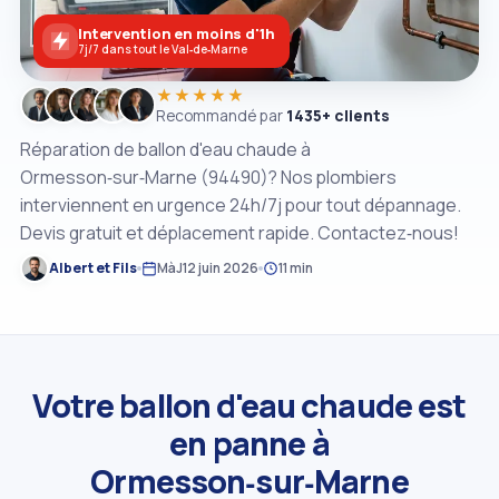
Intervention en moins d'1h
7j/7 dans tout le Val‑de‑Marne
★★★★★
Recommandé par
1435+ clients
Réparation de ballon d'eau chaude à
Ormesson‑sur‑Marne (94490)? Nos plombiers
interviennent en urgence 24h/7j pour tout dépannage.
Devis gratuit et déplacement rapide. Contactez‑nous!
Albert et Fils
MàJ
12 juin 2026
11 min
Votre ballon d'eau chaude est
en panne à
Ormesson‑sur‑Marne