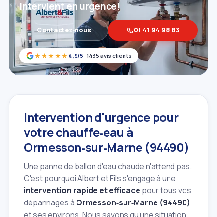
intervient en urgence!
Contactez‑nous
01 41 94 98 83
★★★★★
4,9/5
· 1435 avis clients
Intervention d'urgence pour
votre chauffe‑eau à
Ormesson‑sur‑Marne (94490)
Une panne de ballon d'eau chaude n'attend pas.
C'est pourquoi Albert et Fils s'engage à une
intervention rapide et efficace
pour tous vos
dépannages à
Ormesson‑sur‑Marne (94490)
et ses environs. Nous savons qu'une situation