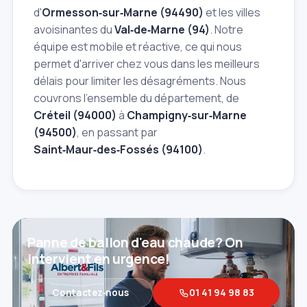
d'
Ormesson‑sur‑Marne (94490)
et les villes
avoisinantes du
Val‑de‑Marne (94)
. Notre
équipe est mobile et réactive, ce qui nous
permet d'arriver chez vous dans les meilleurs
délais pour limiter les désagréments. Nous
couvrons l'ensemble du département, de
Créteil (94000)
à
Champigny‑sur‑Marne
(94500)
, en passant par
Saint‑Maur‑des‑Fossés (94100)
.
Panne de ballon d'eau chaude? On
intervient en urgence!
Contactez‑nous
01 41 94 98 83