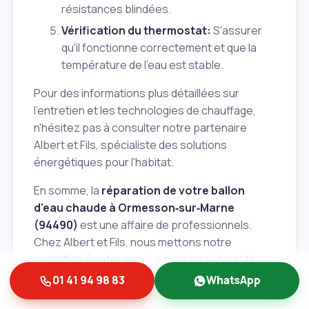
résistances blindées.
Vérification du thermostat:
S'assurer
qu'il fonctionne correctement et que la
température de l'eau est stable.
Pour des informations plus détaillées sur
l'entretien et les technologies de chauffage,
n'hésitez pas à consulter notre partenaire
Albert et Fils, spécialiste des solutions
énergétiques pour l'habitat.
En somme, la
réparation de votre ballon
d'eau chaude à Ormesson‑sur‑Marne
(94490)
est une affaire de professionnels.
Chez Albert et Fils, nous mettons notre
expertise à votre service pour vous garantir
une intervention rapide, un diagnostic précis et
01 41 94 98 83
WhatsApp
une réparation durable. Ne laissez pas une