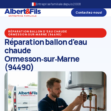
Entreprise familiale depuis 2008
Contactez‑nous!
RÉPARATION BALLON D'EAU CHAUDE
ORMESSON‑SUR‑MARNE (94490)
Réparation ballon d'eau
chaude
Ormesson‑sur‑Marne
(94490)