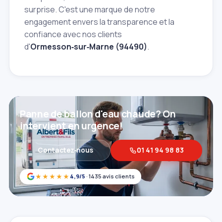
surprise. C'est une marque de notre
engagement envers la transparence et la
confiance avec nos clients
d'
Ormesson‑sur‑Marne (94490)
.
Panne de ballon d'eau chaude? On
intervient en urgence!
Contactez‑nous
01 41 94 98 83
★★★★★
4,9/5
· 1435 avis clients