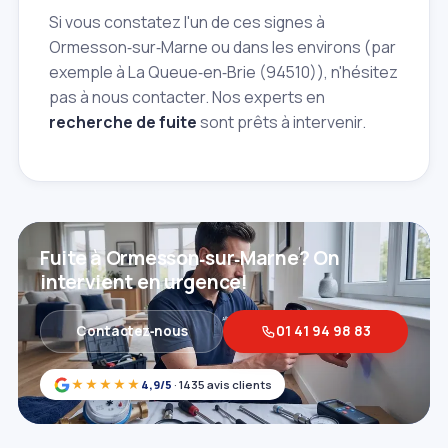
Si vous constatez l'un de ces signes à
Ormesson‑sur‑Marne ou dans les environs (par
exemple à La Queue‑en‑Brie (94510)), n'hésitez
pas à nous contacter. Nos experts en
recherche de fuite
sont prêts à intervenir.
Fuite à Ormesson‑sur‑Marne? On
intervient en urgence!
Contactez‑nous
01 41 94 98 83
★★★★★
4,9/5
· 1435 avis clients