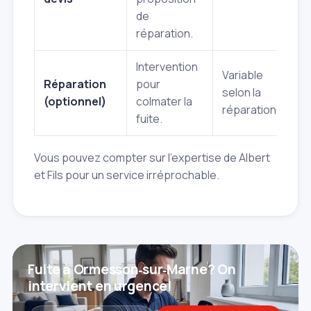
de
réparation.
Intervention
Variable
Réparation
pour
selon la
(optionnel)
colmater la
réparation
fuite.
Vous pouvez compter sur l'expertise de Albert
et Fils pour un service irréprochable.
Fuite à Ormesson‑sur‑Marne? On
intervient en urgence!