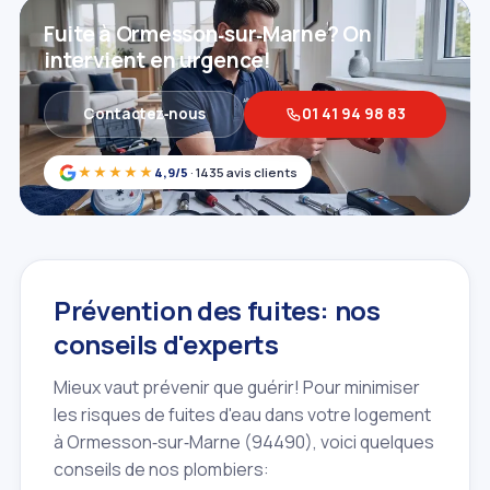
Fuite à Ormesson‑sur‑Marne? On
intervient en urgence!
Contactez‑nous
01 41 94 98 83
★★★★★
4,9/5
· 1435 avis clients
Prévention des fuites: nos
conseils d'experts
Mieux vaut prévenir que guérir! Pour minimiser
les risques de fuites d'eau dans votre logement
à Ormesson‑sur‑Marne (94490), voici quelques
conseils de nos plombiers: