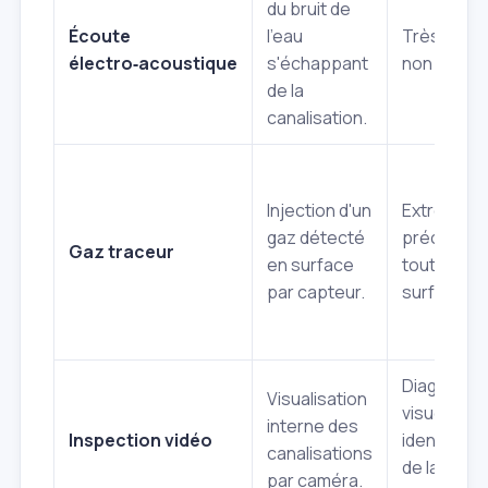
du bruit de
Écoute
l'eau
Très préci
électro‑acoustique
s'échappant
non invasi
de la
canalisation.
Injection d'un
Extrêmem
gaz détecté
précise, p
Gaz traceur
en surface
toutes
par capteur.
surfaces.
Diagnostic
Visualisation
visuel direc
interne des
Inspection vidéo
identificat
canalisations
de la natur
par caméra.