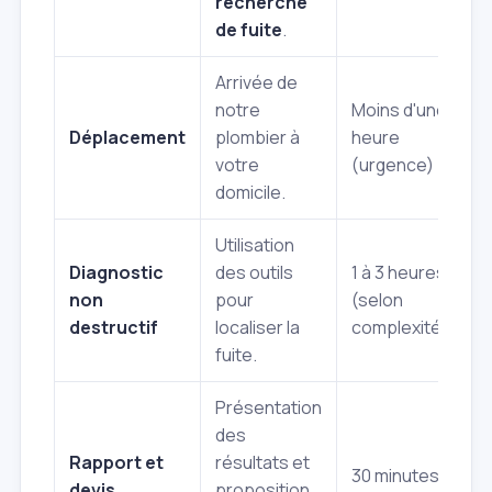
recherche
de fuite
.
Arrivée de
notre
Moins d'une
Déplacement
plombier à
heure
votre
(urgence)
domicile.
Utilisation
Diagnostic
des outils
1 à 3 heures
non
pour
(selon
destructif
localiser la
complexité)
fuite.
Présentation
des
Rapport et
résultats et
30 minutes
devis
proposition