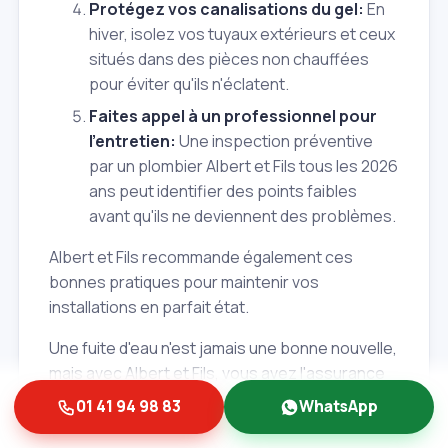
Protégez vos canalisations du gel:
En
hiver, isolez vos tuyaux extérieurs et ceux
situés dans des pièces non chauffées
pour éviter qu'ils n'éclatent.
Faites appel à un professionnel pour
l'entretien:
Une inspection préventive
par un plombier Albert et Fils tous les 2026
ans peut identifier des points faibles
avant qu'ils ne deviennent des problèmes.
Albert et Fils recommande également ces
bonnes pratiques pour maintenir vos
installations en parfait état.
Une fuite d'eau n'est jamais une bonne nouvelle,
mais avec Albert et Fils, vous avez l'assurance
d'une prise en charge rapide, professionnelle
01 41 94 98 83
WhatsApp
et efficace à
Ormesson‑sur‑Marne (94490)
et
dans tout le Val‑de‑Marne (94). Nos experts