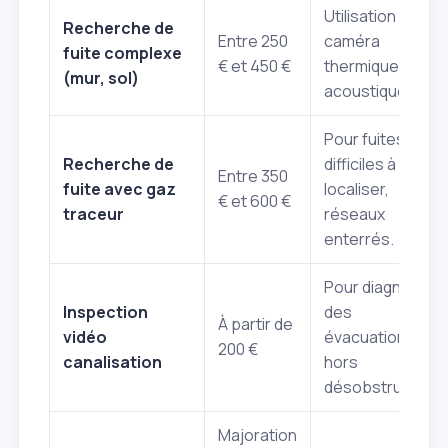
Utilisation de
Recherche de
Entre 250
caméra
fuite complexe
€ et 450 €
thermique ou
(mur, sol)
acoustique.
Pour fuites très
Recherche de
difficiles à
Entre 350
fuite avec gaz
localiser,
€ et 600 €
traceur
réseaux
enterrés.
Pour diagnostic
Inspection
des
À partir de
vidéo
évacuations,
200 €
canalisation
hors
désobstruction.
Majoration