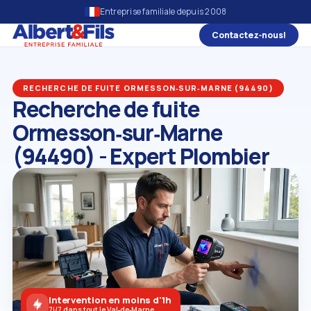
Entreprise familiale depuis 2008
Contactez‑nous!
RECHERCHE DE FUITE ORMESSON‑SUR‑MARNE (94490)
Recherche de fuite
Ormesson‑sur‑Marne
(94490) - Expert Plombier
Intervention en moins d'1h
7j/7 dans tout le Val‑de‑Marne