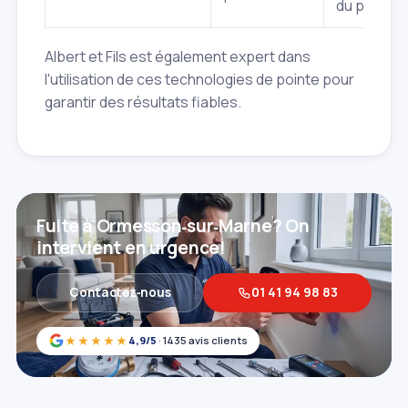
du problè
Albert et Fils est également expert dans
l'utilisation de ces technologies de pointe pour
garantir des résultats fiables.
Fuite à Ormesson‑sur‑Marne? On
intervient en urgence!
Contactez‑nous
01 41 94 98 83
★★★★★
4,9/5
· 1435 avis clients