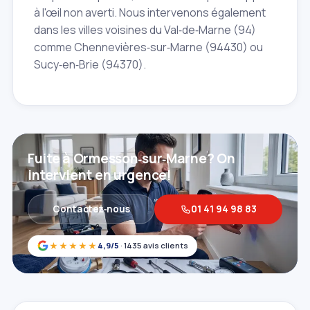
à l'œil non averti. Nous intervenons également
dans les villes voisines du Val‑de‑Marne (94)
comme Chennevières‑sur‑Marne (94430) ou
Sucy‑en‑Brie (94370).
Fuite à Ormesson‑sur‑Marne? On
intervient en urgence!
Contactez‑nous
01 41 94 98 83
★★★★★
4,9/5
· 1435 avis clients