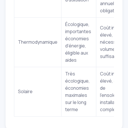
annuel
obligatoire
Écologique,
Coût initial
importantes
élevé,
économies
Thermodynamique
nécessite un
d'énergie,
volume d'air
éligible aux
suffisant
aides
Très
Coût initial tr
écologique,
élevé, dépen
économies
de
Solaire
maximales
l'ensoleilleme
sur le long
installation
terme
complexe