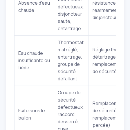
Absence d'eau
résistance/therm
défectueux,
chaude
réarmement
disjoncteur
disjoncteur, déta
sauté,
entartrage
Thermostat
mal réglé,
Réglage thermost
Eau chaude
entartrage,
détartrage,
insuffisante ou
groupe de
remplacement g
tiède
sécurité
de sécurité
défaillant
Groupe de
sécurité
Remplacement g
défectueux,
Fuite sous le
de sécurité/racc
raccord
ballon
remplacement cuv
desserré,
percée)
cuve