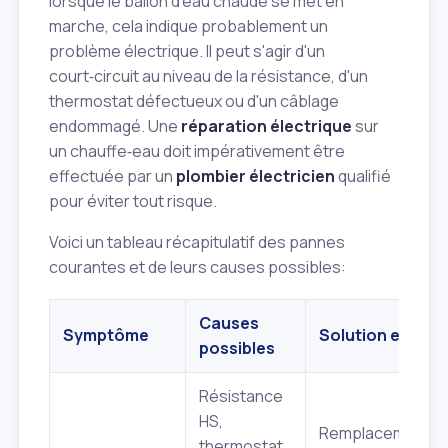
lorsque le ballon d'eau chaude se met en
marche, cela indique probablement un
problème électrique. Il peut s'agir d'un
court‑circuit au niveau de la résistance, d'un
thermostat défectueux ou d'un câblage
endommagé. Une
réparation électrique
sur
un chauffe‑eau doit impérativement être
effectuée par un
plombier électricien
qualifié
pour éviter tout risque.
Voici un tableau récapitulatif des pannes
courantes et de leurs causes possibles:
Causes
Symptôme
Solution envisa
possibles
Résistance
HS,
Remplacement
thermostat