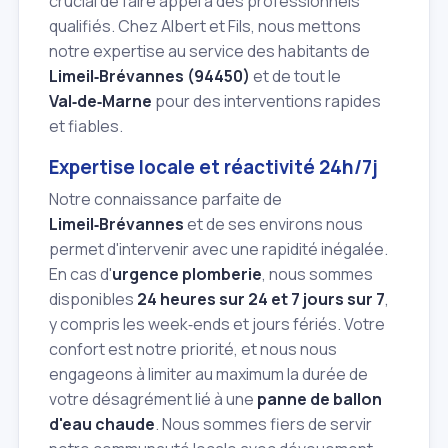
crucial de faire appel à des professionnels
qualifiés. Chez Albert et Fils, nous mettons
notre expertise au service des habitants de
Limeil‑Brévannes (94450)
et de tout le
Val‑de‑Marne
pour des interventions rapides
et fiables.
Expertise locale et réactivité 24h/7j
Notre connaissance parfaite de
Limeil‑Brévannes
et de ses environs nous
permet d'intervenir avec une rapidité inégalée.
En cas d'
urgence plomberie
, nous sommes
disponibles
24 heures sur 24 et 7 jours sur 7
,
y compris les week‑ends et jours fériés. Votre
confort est notre priorité, et nous nous
engageons à limiter au maximum la durée de
votre désagrément lié à une
panne de ballon
d'eau chaude
. Nous sommes fiers de servir