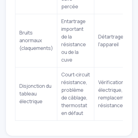
percée
Entartrage
important
Bruits
de la
Détartrage compl
anormaux
résistance
l'appareil
(claquements)
ou de la
cuve
Court‑circuit
résistance,
Vérification circui
Disjonction du
problème
électrique,
tableau
de câblage,
remplacement
électrique
thermostat
résistance/ther
en défaut