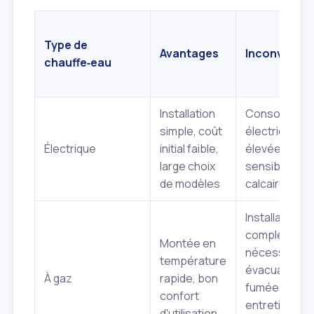
Type de
Avantages
Inconvénien
chauffe‑eau
Installation
Consommati
simple, coût
électrique
Électrique
initial faible,
élevée,
large choix
sensible au
de modèles
calcaire
Installation
complexe,
Montée en
nécessite
température
évacuation d
À gaz
rapide, bon
fumées,
confort
entretien
d'utilisation