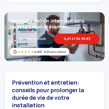
Besoin d'aide? On intervient sans
tarder à Limeil‑Brévannes.
Contactez‑nous
01 41 94 98 83
★★★★★
4,9/5
· 1435 avis clients
Prévention et entretien:
conseils pour prolonger la
durée de vie de votre
installation