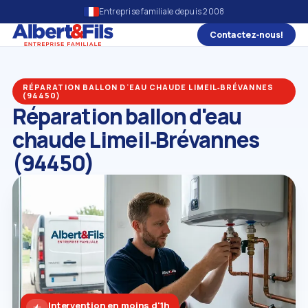
Entreprise familiale depuis 2008
Contactez‑nous!
RÉPARATION BALLON D'EAU CHAUDE LIMEIL‑BRÉVANNES
(94450)
Réparation ballon d'eau
chaude Limeil‑Brévannes
(94450)
Intervention en moins d'1h