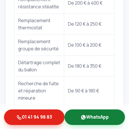
De 200 € à 400 €
résistance stéatite
Remplacement
De 120 € à 250 €
thermostat
Remplacement
De 100 € à 200 €
groupe de sécurité
Détartrage complet
De 180 € à 350 €
du ballon
Recherche de fuite
et réparation
De 90 € à 180 €
mineure
Main d'œuvre
À partir de 60
01 41 94 98 83
WhatsApp
horaire (hors
€/heure
pièces)