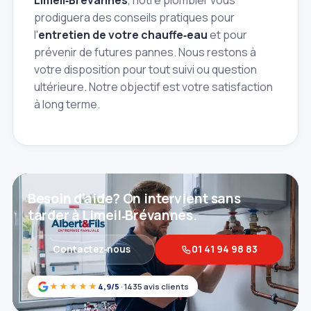
Limeil‑Brévannes
, notre plombier vous
prodiguera des conseils pratiques pour
l'
entretien de votre chauffe‑eau
et pour
prévenir de futures pannes. Nous restons à
votre disposition pour tout suivi ou question
ultérieure. Notre objectif est votre satisfaction
à long terme.
Besoin d'aide? On intervient sans
tarder à Limeil‑Brévannes.
Contactez‑nous
01 41 94 98 83
★★★★★
4,9/5
· 1435 avis clients