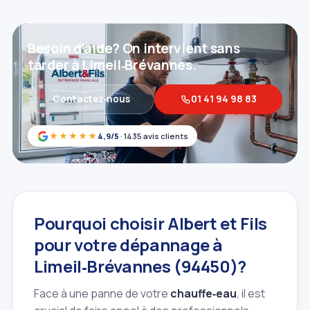
Besoin d'aide? On intervient sans
tarder à Limeil‑Brévannes.
Contactez‑nous
01 41 94 98 83
★★★★★
4,9/5
· 1435 avis clients
Pourquoi choisir Albert et Fils
pour votre dépannage à
Limeil‑Brévannes (94450)?
Face à une panne de votre
chauffe‑eau
, il est