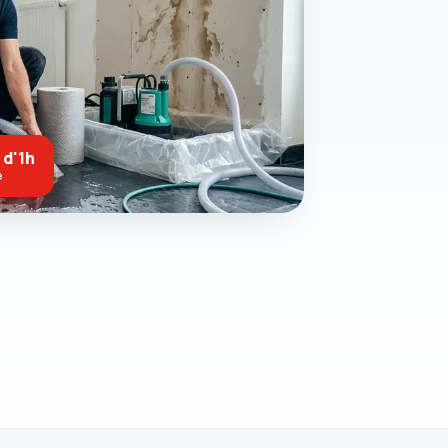
 d'1h
e