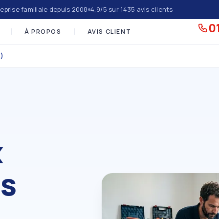
eprise familiale depuis 2008
4,9/5 sur 1435 avis clients
01
À PROPOS
AVIS CLIENT
)
x
es