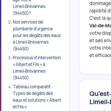
dommages c
Limeil‑Brévannes
rapidité d
(94450)?
C'est là q
Nos services de
Val‑de‑M
plomberie d'urgence
votre dis
pour les dégâts des eaux
et ses env
à Limeil‑Brévannes
votre int
(94450)
et efficac
Processus d'intervention
« Albert et Fils » à
Limeil‑Brévannes
(94450)
Tableau comparatif:
Qu'est‑
Types de dégâts des
eaux et solutions « Albert
Limeil
et Fils »