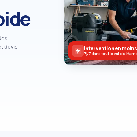
pide
Nos
t devis
Intervention en moins
7j/7 dans tout le Val‑de‑Marn