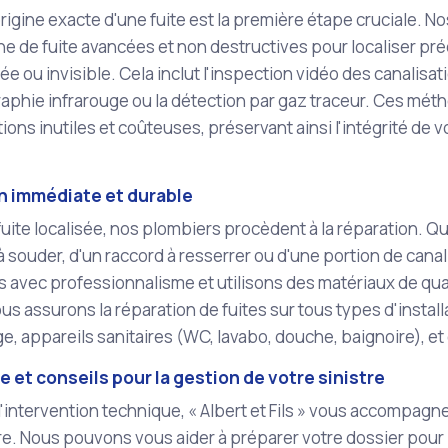
l'origine exacte d'une fuite est la première étape cruciale. 
e de fuite avancées et non destructives pour localiser préci
ée ou invisible. Cela inclut l'inspection vidéo des canalisat
aphie infrarouge ou la détection par gaz traceur. Ces mét
ions inutiles et coûteuses, préservant ainsi l'intégrité de 
n immédiate et durable
fuite localisée, nos plombiers procèdent à la réparation. Qu'
à souder, d'un raccord à resserrer ou d'une portion de cana
 avec professionnalisme et utilisons des matériaux de qual
us assurons la réparation de fuites sur tous types d'instal
e, appareils sanitaires (WC, lavabo, douche, baignoire), et
 et conseils pour la gestion de votre sinistre
l'intervention technique, « Albert et Fils » vous accompag
re. Nous pouvons vous aider à préparer votre dossier pour 