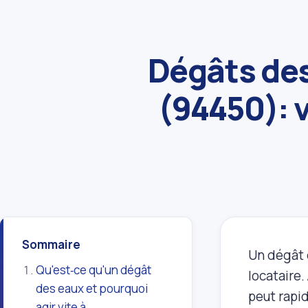
Dégâts des
(94450): 
Sommaire
Un dégât 
Qu'est‑ce qu'un dégât
locataire.
des eaux et pourquoi
peut rapi
agir vite à