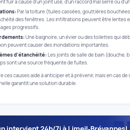
t fuir à cause d'un joint usé, d'un raccord mal serré ou d'u
rations:
Par la toiture (tuiles cassées, gouttières bouchées)
chéité des fenêtres. Les infiltrations peuvent être lentes 
ges progressifs.
rdements:
Une baignoire, un évier ou des toilettes qui déb
on peuvent causer des inondations importantes.
èmes d'étanchéité:
Les joints de salle de bain (douche, b
ps sont une source fréquente de fuites.
ces causes aide à anticiper et à prévenir, mais en cas de s
elle garantit une solution durable.
On intervient 24h/7j à Limeil‑Brévannes!