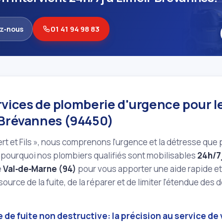
z‑nous
01 41 94 98 83
rvices de plomberie d'urgence pour l
‑Brévannes (94450)
rt et Fils », nous comprenons l'urgence et la détresse qu
 pourquoi nos plombiers qualifiés sont mobilisables
24h/7
e
Val‑de‑Marne (94)
pour vous apporter une aide rapide et 
a source de la fuite, de la réparer et de limiter l'étendue d
de fuite non destructive: la précision au service de