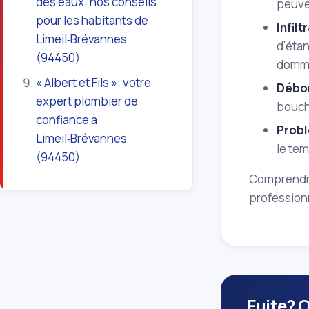
des eaux: nos conseils
peuven
pour les habitants de
Infilt
Limeil‑Brévannes
d'étan
(94450)
domma
« Albert et Fils »: votre
Débo
expert plombier de
bouch
confiance à
Probl
Limeil‑Brévannes
le tem
(94450)
Comprendre 
professionn
Fuite? 