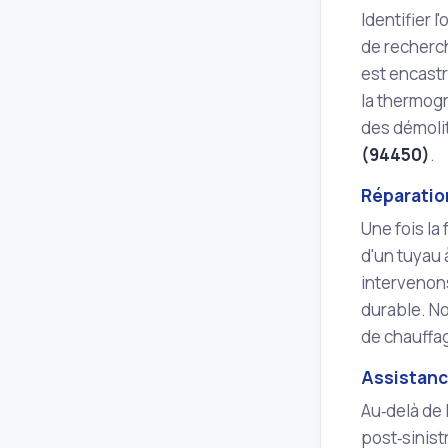
Identifier 
de recherch
est encastr
la thermogr
des démolit
(94450)
.
Réparatio
Une fois la 
d'un tuyau 
intervenons
durable. No
de chauffag
Assistance
Au‑delà de 
post‑sinist