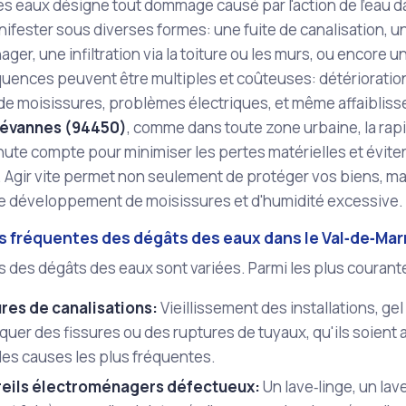
s eaux désigne tout dommage causé par l'action de l'eau d
ifester sous diverses formes: une fuite de canalisation, 
ger, une infiltration via la toiture ou les murs, ou encor
ences peuvent être multiples et coûteuses: détérioration
de moisissures, problèmes électriques, et même affaibliss
révannes (94450)
, comme dans toute zone urbaine, la rapid
te compte pour minimiser les pertes matérielles et éviter
Agir vite permet non seulement de protéger vos biens, ma
 le développement de moisissures et d'humidité excessive.
s fréquentes des dégâts des eaux dans le Val‑de‑Mar
s des dégâts des eaux sont variées. Parmi les plus courant
res de canalisations:
Vieillissement des installations, ge
uer des fissures ou des ruptures de tuyaux, qu'ils soient
des causes les plus fréquentes.
eils électroménagers défectueux:
Un lave‑linge, un lav