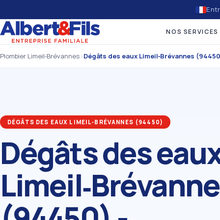
Entr
NOS SERVICES
Plombier Limeil‑Brévannes
›
Dégâts des eaux Limeil‑Brévannes (94450
DÉGÂTS DES EAUX LIMEIL‑BRÉVANNES (94450)
Dégâts des eau
Limeil‑Brévann
(94450) -