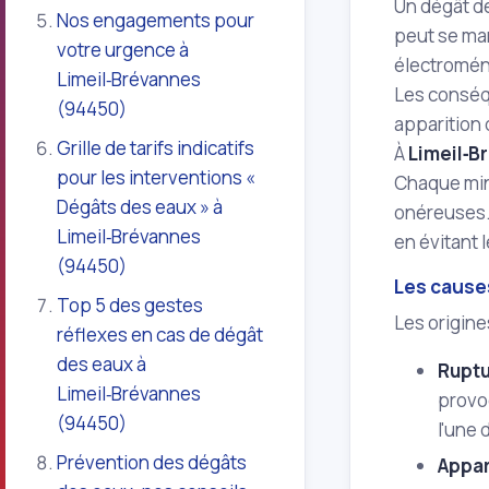
Un dégât de
Nos engagements pour
peut se man
votre urgence à
électroména
Limeil‑Brévannes
Les conséqu
(94450)
apparition 
Grille de tarifs indicatifs
À
Limeil‑B
pour les interventions «
Chaque minu
Dégâts des eaux » à
onéreuses. 
Limeil‑Brévannes
en évitant
(94450)
Les cause
Top 5 des gestes
Les origine
réflexes en cas de dégât
des eaux à
Ruptu
Limeil‑Brévannes
provoq
(94450)
l'une 
Prévention des dégâts
Appar