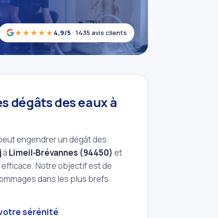
★★★★★
4,9/5
· 1435 avis clients
es dégâts des eaux à
e peut engendrer un dégât des
j
à
Limeil‑Brévannes (94450)
et
efficace. Notre objectif est de
es dommages dans les plus brefs
 votre sérénité