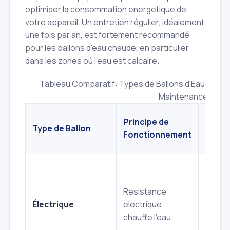
optimiser la consommation énergétique de
votre appareil. Un entretien régulier, idéalement
une fois par an, est fortement recommandé
pour les ballons d'eau chaude, en particulier
dans les zones où l'eau est calcaire.
Tableau Comparatif: Types de Ballons d'Eau Chaude
Maintenance
Principe de
Maint
Type de Ballon
Fonctionnement
Spéci
Détart
la rés
Résistance
vérifi
Électrique
électrique
thermo
chauffe l'eau
contrô
group