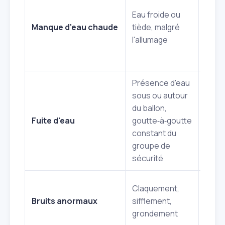
rési
Eau froide ou
entar
Manque d'eau chaude
tiède, malgré
cont
l'allumage
jour/
défe
Présence d'eau
Joint
sous ou autour
défe
du ballon,
racco
Fuite d'eau
goutte‑à‑goutte
grou
constant du
sécur
groupe de
cuve
sécurité
Accu
Claquement,
calca
Bruits anormaux
sifflement,
résis
grondement
surp