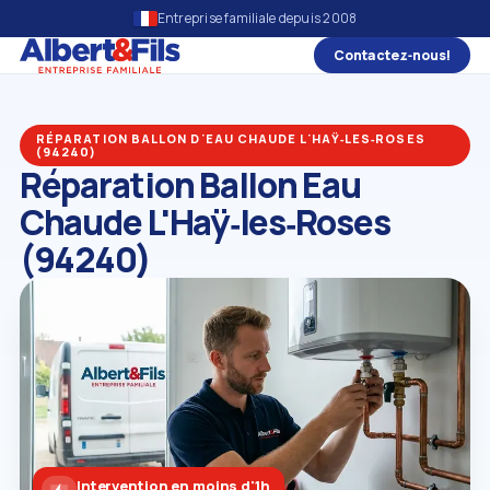
Entreprise familiale depuis 2008
Contactez‑nous!
RÉPARATION BALLON D'EAU CHAUDE L'HAŸ‑LES‑ROSES
(94240)
Réparation Ballon Eau
Chaude L'Haÿ‑les‑Roses
(94240)
Intervention en moins d'1h