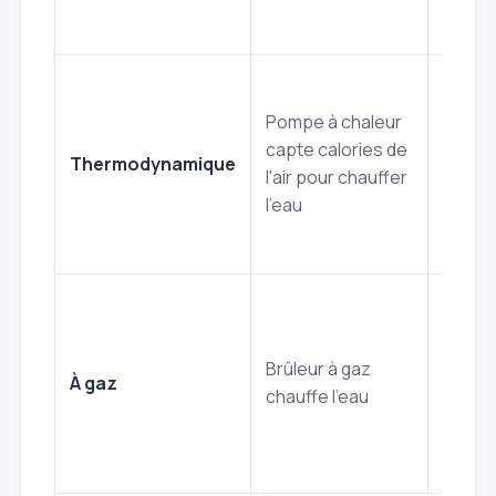
sécuri
Netto
filtre à
Pompe à chaleur
contrô
capte calories de
Thermodynamique
circuit
l'air pour chauffer
frigori
l'eau
détart
cuve
Contrô
combu
netto
Brûleur à gaz
À gaz
brûleu
chauffe l'eau
vérifi
des co
d'évac