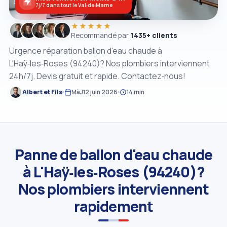
7j/7 dans tout le Val‑de‑Marne
★★★★★
Recommandé par
1435+ clients
Urgence réparation ballon d'eau chaude à
L'Haÿ‑les‑Roses (94240)? Nos plombiers interviennent
24h/7j. Devis gratuit et rapide. Contactez‑nous!
Albert et Fils
MàJ
12 juin 2026
14 min
Panne de ballon d'eau chaude
à L'Haÿ‑les‑Roses (94240)?
Nos plombiers interviennent
rapidement