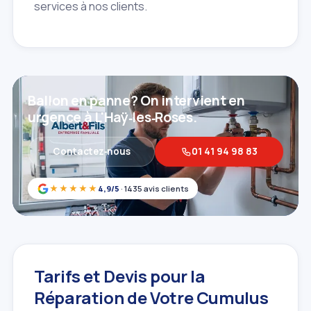
services à nos clients.
Ballon en panne? On intervient en
urgence à L'Haÿ‑les‑Roses.
Contactez‑nous
01 41 94 98 83
★★★★★
4,9/5
· 1435 avis clients
Tarifs et Devis pour la
Réparation de Votre Cumulus