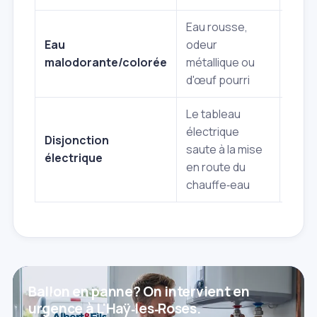
Eau rousse,
Corro
Eau
odeur
cuve,
malodorante/colorée
métallique ou
(légi
d'œuf pourri
Le tableau
Court
électrique
résis
Disjonction
saute à la mise
mass
électrique
en route du
prob
chauffe‑eau
câbl
Ballon en panne? On intervient en
urgence à L'Haÿ‑les‑Roses.