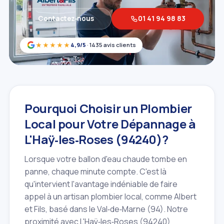
Contactez‑nous
01 41 94 98 83
★★★★★
4,9/5
· 1435 avis clients
Pourquoi Choisir un Plombier
Local pour Votre Dépannage à
L'Haÿ‑les‑Roses (94240)?
Lorsque votre ballon d'eau chaude tombe en
panne, chaque minute compte. C'est là
qu'intervient l'avantage indéniable de faire
appel à un artisan plombier local, comme Albert
et Fils, basé dans le Val‑de‑Marne (94). Notre
proximité avec L'Haÿ‑les‑Roses (94240)