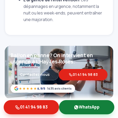
dépannages en urgence, notamment la
nuit ou les week‑ends, peuvent entraîner
une majoration.
Ballon en panne? On intervient en
urgence à L'Haÿ‑les‑Roses.
Contactez‑nous
01 41 94 98 83
★★★★★
4,9/5
· 1435 avis clients
01 41 94 98 83
WhatsApp