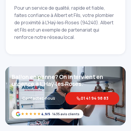
Pour un service de qualité, rapide et fiable,
faites confiance à Albert et Fils, votre plombier
de proximité à L'Haÿ‑les‑Roses (94240). Albert
et Fils est un exemple de partenariat qui
renforce notre réseau local.
Ballon en panne? On intervient en
urgence à L'Haÿ‑les‑Roses.
Contactez‑nous
01 41 94 98 83
★★★★★
4,9/5
· 1435 avis clients