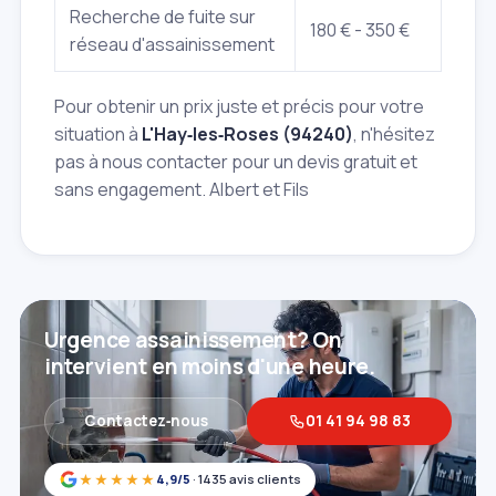
Recherche de fuite sur
180 € - 350 €
réseau d'assainissement
Pour obtenir un prix juste et précis pour votre
situation à
L'Hay‑les‑Roses (94240)
, n'hésitez
pas à nous contacter pour un devis gratuit et
sans engagement. Albert et Fils
Urgence assainissement? On
intervient en moins d'une heure.
Contactez‑nous
01 41 94 98 83
★★★★★
4,9/5
· 1435 avis clients