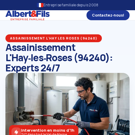
Entreprise familiale depuis 2008
Contactez‑nous!
ASSAINISSEMENT L'HAY LES ROSES (94240)
Assainissement
L'Hay‑les‑Roses (94240):
Experts 24/7
Intervention en moins d'1h
7j/7 dans tout le Val‑de‑Marne