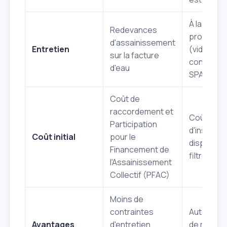
À la charg
Redevances
propriétai
d'assainissement
Entretien
(vidanges
sur la facture
contrôles
d'eau
SPANC)
Coût de
raccordement et
Coût
Participation
d'installat
Coût initial
pour le
dispositif
Financement de
filtre, etc.
l'Assainissement
Collectif (PFAC)
Moins de
contraintes
Autonomie
Avantages
d'entretien,
de redev