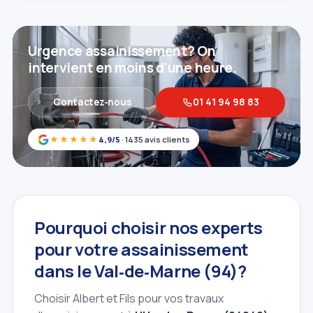
Urgence assainissement? On
intervient en moins d'une heure.
Contactez‑nous
01 41 94 98 83
★★★★★
4,9/5
· 1435 avis clients
Pourquoi choisir nos experts
pour votre assainissement
dans le Val‑de‑Marne (94)?
Choisir Albert et Fils pour vos travaux