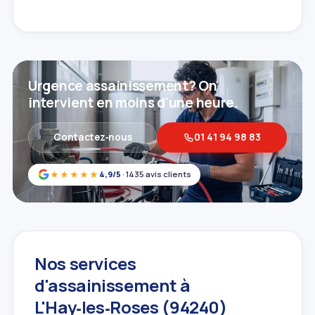
Urgence assainissement? On
intervient en moins d'une heure.
Contactez‑nous
01 41 94 98 83
★★★★★
4,9/5
· 1435 avis clients
Nos services
d'assainissement à
L'Hay‑les‑Roses (94240)