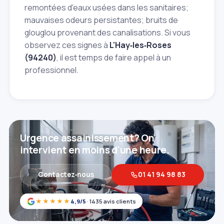
remontées d'eaux usées dans les sanitaires;
mauvaises odeurs persistantes; bruits de
glouglou provenant des canalisations. Si vous
observez ces signes à
L'Hay‑les‑Roses
(94240)
, il est temps de faire appel à un
professionnel.
Urgence assainissement? On
intervient en moins d'une heure.
Contactez‑nous
01 41 94 98 83
★★★★★
4,9/5
· 1435 avis clients