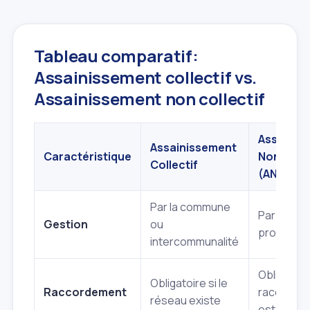
Tableau comparatif:
Assainissement collectif vs.
Assainissement non collectif
Assainis
Assainissement
Caractéristique
Non Colle
Collectif
(ANC)
Par la commune
Par le
Gestion
ou
propriétai
intercommunalité
Obligatoire
Obligatoire si le
Raccordement
raccorde
réseau existe
est impos