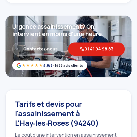
Urgence assainissement? On
intervient en moins d'une heure.
Contactez‑nous
01 41 94 98 83
★★★★★
4,9/5
· 1435 avis clients
Tarifs et devis pour
l'assainissement à
L'Hay‑les‑Roses (94240)
Le coût d'une intervention en assainissement