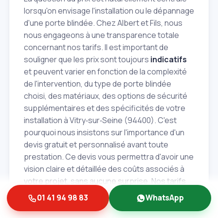
lorsqu'on envisage l'installation ou le dépannage
d'une porte blindée. Chez Albert et Fils, nous
nous engageons à une transparence totale
concernant nos tarifs. Il est important de
souligner que les prix sont toujours
indicatifs
et peuvent varier en fonction de la complexité
de l'intervention, du type de porte blindée
choisi, des matériaux, des options de sécurité
supplémentaires et des spécificités de votre
installation à Vitry‑sur‑Seine (94400). C'est
pourquoi nous insistons sur l'importance d'un
devis gratuit et personnalisé avant toute
prestation. Ce devis vous permettra d'avoir une
vision claire et détaillée des coûts associés à
votre projet, sans aucune surprise. Nos tarifs
sont compétitifs et reflètent la qualité de notre
01 41 94 98 83
WhatsApp
travail, l'expertise de nos artisans et la durabilité
des solutions que nous proposons.