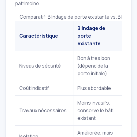
patrimoine.
Comparatif: Blindage de porte existante vs. Bloc‑por
Blindage de
Bloc‑
Caractéristique
porte
blindé
existante
Bon à très bon
Excell
Niveau de sécurité
(dépend de la
optima
porte initiale)
Coût indicatif
Plus abordable
Plus é
Moins invasifs,
Rempl
Travaux nécessaires
conserve le bâti
compl
existant
(porte
Améliorée, mais
Isolation
Très