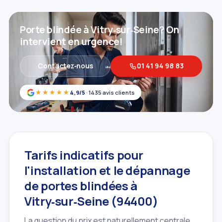
Porte blindée à Vitry‑sur‑Seine? On
intervient en urgence!
Contactez‑nous
01 41 94 98 83
★★★★★
4,9/5
· 1435 avis clients
Tarifs indicatifs pour
l'installation et le dépannage
de portes blindées à
Vitry‑sur‑Seine (94400)
La question du prix est naturellement centrale