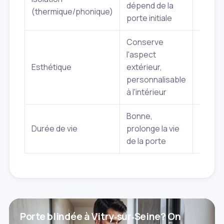
dépend de la
(thermique/phonique)
perfo
porte initiale
Conserve
l'aspect
Large 
Esthétique
extérieur,
design
personnalisable
finitio
à l'intérieur
Bonne,
Très l
Durée de vie
prolonge la vie
soluti
de la porte
intégr
Porte blindée à Vitry‑sur‑Seine? On