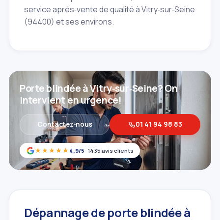
service après‑vente de qualité à Vitry‑sur‑Seine
(94400) et ses environs.
Porte blindée à Vitry‑sur‑Seine? On
intervient en urgence!
Contactez‑nous
01 41 94 98 83
★★★★★
4,9/5
· 1435 avis clients
Dépannage de porte blindée à