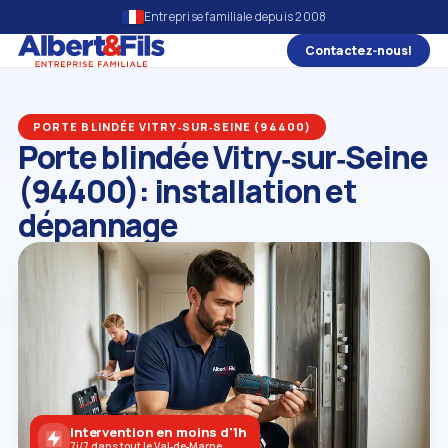
Entreprise familiale depuis 2008
Contactez‑nous!
PORTE BLINDÉE VITRY‑SUR‑SEINE (94400)
Porte blindée Vitry‑sur‑Seine
(94400): installation et
dépannage
Intervention en moins d'1h
7j/7 dans tout le Val‑de‑Marne