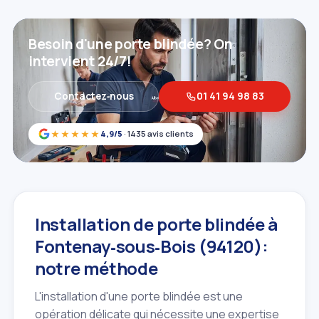
Besoin d'une porte blindée? On
intervient 24/7!
Contactez‑nous
01 41 94 98 83
★★★★★
4,9/5
· 1435 avis clients
Installation de porte blindée à
Fontenay‑sous‑Bois (94120):
notre méthode
L'installation d'une porte blindée est une
opération délicate qui nécessite une expertise