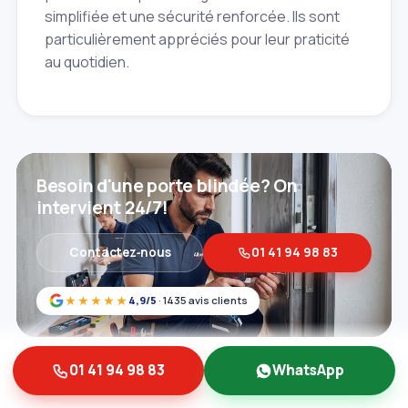
simplifiée et une sécurité renforcée. Ils sont
particulièrement appréciés pour leur praticité
au quotidien.
Besoin d'une porte blindée? On
intervient 24/7!
Contactez‑nous
01 41 94 98 83
★★★★★
4,9/5
· 1435 avis clients
01 41 94 98 83
WhatsApp