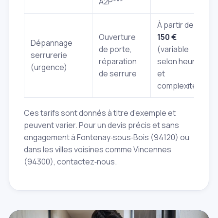
A2P***
À partir de
Ouverture
150 €
Dépannage
de porte,
(variable
serrurerie
réparation
selon heure
(urgence)
de serrure
et
complexité)
Ces tarifs sont donnés à titre d'exemple et
peuvent varier. Pour un devis précis et sans
engagement à Fontenay‑sous‑Bois (94120) ou
dans les villes voisines comme Vincennes
(94300), contactez‑nous.