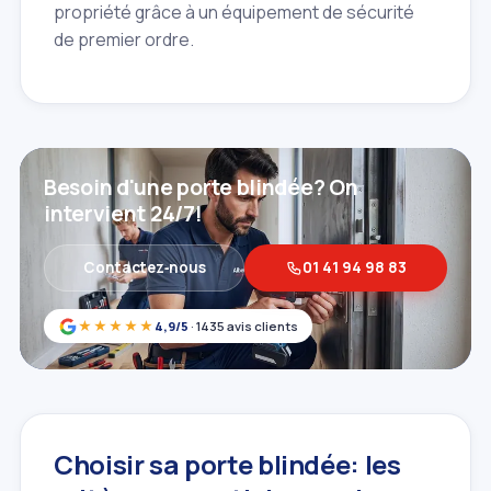
propriété grâce à un équipement de sécurité
de premier ordre.
Besoin d'une porte blindée? On
intervient 24/7!
Contactez‑nous
01 41 94 98 83
★★★★★
4,9/5
· 1435 avis clients
Choisir sa porte blindée: les