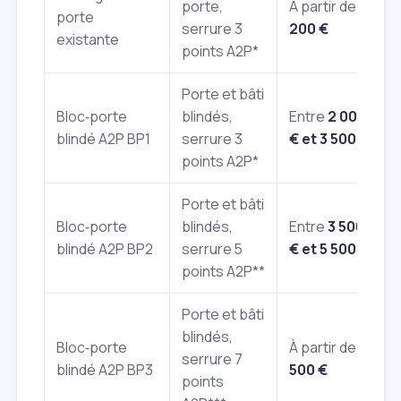
porte,
À partir de
1
porte
serrure 3
200 €
existante
points A2P*
Porte et bâti
Bloc‑porte
blindés,
Entre
2 000
blindé A2P BP1
serrure 3
€ et 3 500 €
points A2P*
Porte et bâti
Bloc‑porte
blindés,
Entre
3 500
blindé A2P BP2
serrure 5
€ et 5 500 €
points A2P**
Porte et bâti
blindés,
Bloc‑porte
À partir de
5
serrure 7
blindé A2P BP3
500 €
points