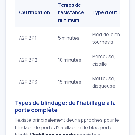
Temps de
N
Certification
résistance
Type d'outils
minimum
s
Pied‑de‑biche,
A2P BP1
5 minutes
tournevis
Perceuse,
A2P BP2
10 minutes
T
cisaille
Meuleuse,
A2P BP3
15 minutes
E
disqueuse
Types de blindage: de l'habillage à la
porte complète
Il existe principalement deux approches pour le
blindage de porte: l'habillage et le bloc‑porte
blindé. L'
habillage de porte
consiste à