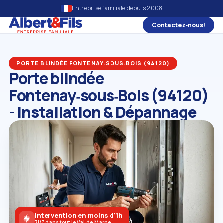
Entreprise familiale depuis 2008
Contactez‑nous!
PORTE BLINDÉE FONTENAY‑SOUS‑BOIS (94120)
Porte blindée
Fontenay‑sous‑Bois (94120)
- Installation & Dépannage
Intervention en moins d'1h
7j/7 dans tout le Val‑de‑Marne