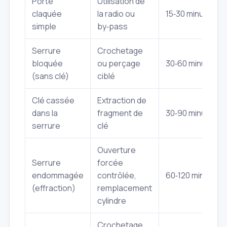
Porte
Utilisation de
claquée
la radio ou
15‑30 minutes
simple
by‑pass
Serrure
Crochetage
bloquée
ou perçage
30‑60 minutes
(sans clé)
ciblé
Clé cassée
Extraction de
dans la
fragment de
30‑90 minutes
serrure
clé
Ouverture
Serrure
forcée
endommagée
contrôlée,
60‑120 minutes
(effraction)
remplacement
cylindre
Crochetage,