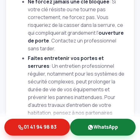
Ne forcez jamais une clé bloquée
: Si
votre clé résiste ou ne tourne pas
correctement, ne forcez pas. Vous
risqueriez de la casser dans la serrure, ce
qui compliquerait grandement l'
ouverture
de porte
. Contactez un professionnel
sans tarder.
Faites entretenir vos portes et
serrures
: Un entretien professionnel
régulier, notamment pour les systèmes de
sécurité complexes, peut prolonger la
durée de vie de vos équipements et
prévenir les pannes inattendues. Pour
d'autres travaux d'entretien de votre
habitation, pensez à nos partenaires
comme Albert et Fils pour des services
01 41 94 98 83
WhatsApp
fiables et de qualité.