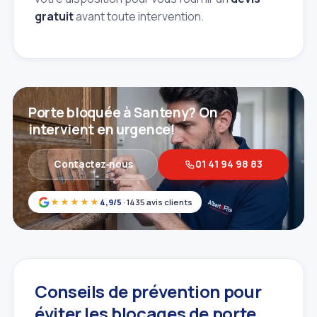
gratuit
avant toute intervention.
Porte bloquée à Santeny? On
intervient en urgence!
Contactez‑nous
01 41 94 98 83
★★★★★
4,9/5
· 1435 avis clients
Conseils de prévention pour
éviter les blocages de porte