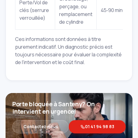
Perte/Vol de
perçage, ou
clés (serrure
45‑90 minutes
remplacement
verrouillée)
de cylindre
Ces informations sont données à titre
purement indicatif. Un diagnostic précis est
toujours nécessaire pour évaluer la complexité
de l'intervention et le coût final.
Porte bloquée à Santeny? On
intervient en urgence!
Contactez‑nous
01 41 94 98 83