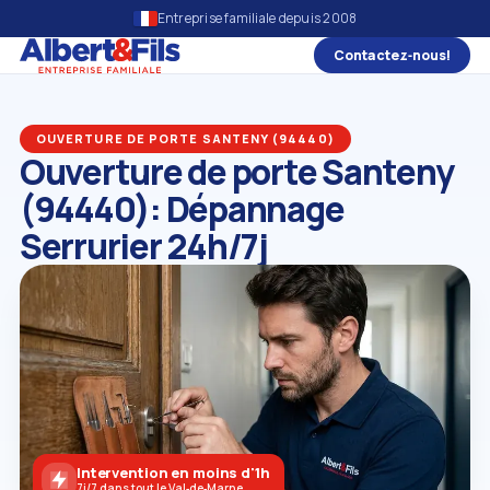
Entreprise familiale depuis 2008
Contactez‑nous!
OUVERTURE DE PORTE SANTENY (94440)
Ouverture de porte Santeny
(94440): Dépannage
Serrurier 24h/7j
Intervention en moins d'1h
7j/7 dans tout le Val‑de‑Marne