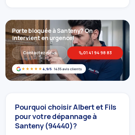
Porte bloquée à Santeny? On
intervient en urgence!
Contactez‑nous
01 41 94 98 83
★★★★★
4,9/5
· 1435 avis clients
Pourquoi choisir Albert et Fils
pour votre dépannage à
Santeny (94440)?