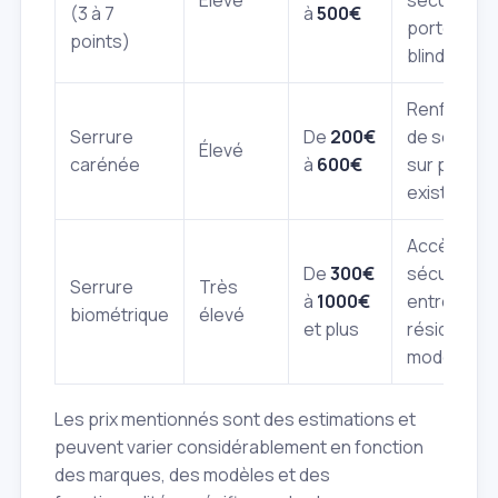
(3 à 7
à
500€
portes
points)
blindées
Renforcem
Serrure
De
200€
de sécurit
Élevé
carénée
à
600€
sur portes
existantes
Accès hau
De
300€
sécurité,
Serrure
Très
à
1000€
entreprise
biométrique
élevé
et plus
résidence
modernes
Les prix mentionnés sont des estimations et
peuvent varier considérablement en fonction
des marques, des modèles et des