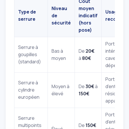
Coût
Niveau
moyen
Type de
Usage
de
indicatif
serrure
recomma
sécurité
(hors
pose)
Portes
Serrure à
Bas à
De
20€
intérieures
goupilles
moyen
à
80€
caves,
(standard)
dépendan
Portes
Serrure à
Moyen à
De
30€
à
d'entrée
cylindre
élevé
150€
résidentiel
européen
apparteme
Portes
Serrure
d'entrée
multipoints
De
150€
Élevé
sécurisées