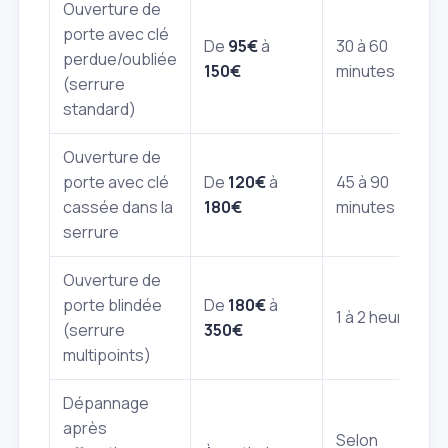
Ouverture de
porte avec clé
De
95€
à
30 à 60
perdue/oubliée
150€
minutes
(serrure
standard)
Ouverture de
porte avec clé
De
120€
à
45 à 90
cassée dans la
180€
minutes
serrure
Ouverture de
porte blindée
De
180€
à
1 à 2 heures
(serrure
350€
multipoints)
Dépannage
après
Selon