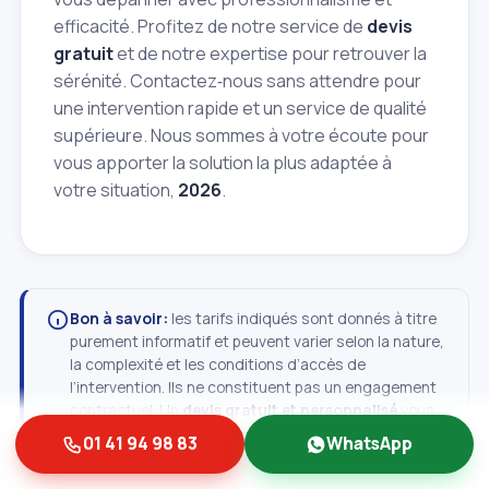
efficacité. Profitez de notre service de
devis
gratuit
et de notre expertise pour retrouver la
sérénité. Contactez‑nous sans attendre pour
une intervention rapide et un service de qualité
supérieure. Nous sommes à votre écoute pour
vous apporter la solution la plus adaptée à
votre situation,
2026
.
Bon à savoir:
les tarifs indiqués sont donnés à titre
purement informatif et peuvent varier selon la nature,
la complexité et les conditions d’accès de
l’intervention. Ils ne constituent pas un engagement
contractuel. Un
devis gratuit et personnalisé
vous
est toujours remis avant toute intervention —
01 41 94 98 83
WhatsApp
contactez‑nous pour obtenir un tarif précis, adapté à
votre situation.