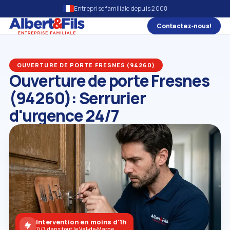
Entreprise familiale depuis 2008
Contactez‑nous!
OUVERTURE DE PORTE FRESNES (94260)
Ouverture de porte Fresnes
(94260): Serrurier
d'urgence 24/7
Intervention en moins d'1h
7j/7 dans tout le Val‑de‑Marne