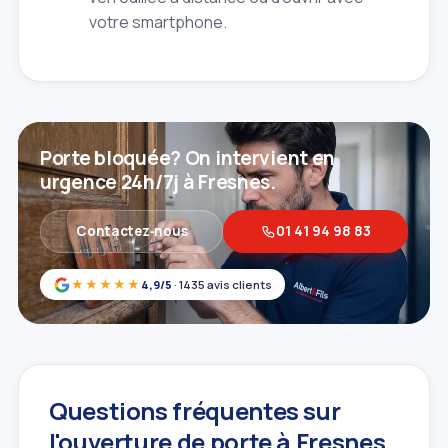
votre smartphone.
Porte bloquée? On intervient en
urgence 24h/7j à Fresnes.
Contactez‑nous
01 41 94 98 83
★★★★★
4,9/5
· 1435 avis clients
Questions fréquentes sur
l'ouverture de porte à Fresnes