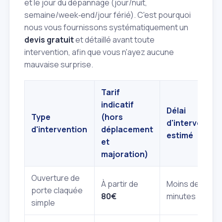
et le jour du dépannage (jour/nuit,
semaine/week‑end/jour férié). C'est pourquoi
nous vous fournissons systématiquement un
devis gratuit
et détaillé avant toute
intervention, afin que vous n'ayez aucune
mauvaise surprise.
Tarif
indicatif
Délai
Type
(hors
d'interventio
d'intervention
déplacement
estimé
et
majoration)
Ouverture de
À partir de
Moins de 30
porte claquée
80€
minutes
simple