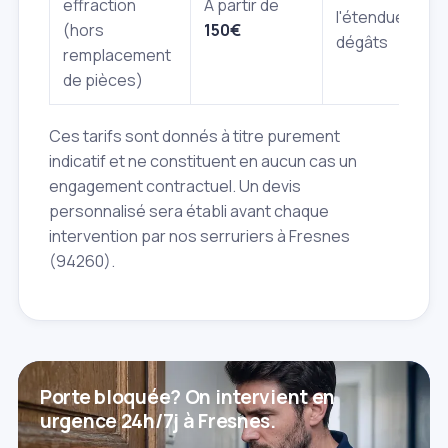
effraction
À partir de
l'étendue des
(hors
150€
dégâts
remplacement
de pièces)
Ces tarifs sont donnés à titre purement
indicatif et ne constituent en aucun cas un
engagement contractuel. Un devis
personnalisé sera établi avant chaque
intervention par nos serruriers à Fresnes
(94260).
Porte bloquée? On intervient en
urgence 24h/7j à Fresnes.