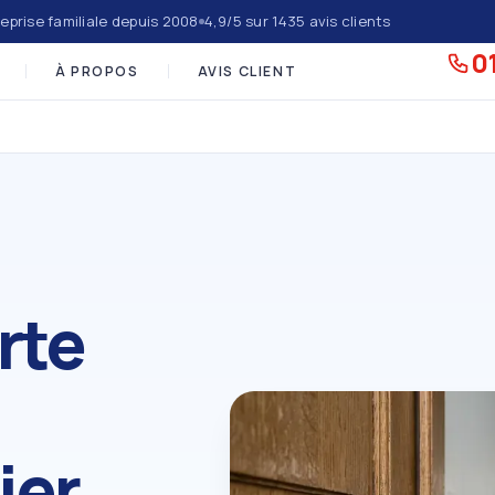
eprise familiale depuis 2008
4,9/5 sur 1435 avis clients
01
À PROPOS
AVIS CLIENT
rte
ier