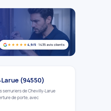
★★★★★
4,9/5
· 1435 avis clients
y‑Larue (94550)
os serruriers de Chevilly‑Larue
erture de porte, avec