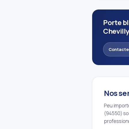
Porte b
Chevill
Contacte
Nos ser
Peu importe
(94550) son
professionn