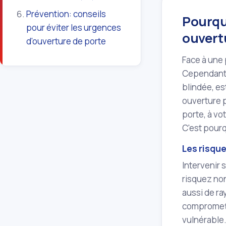
Prévention: conseils
Pourquo
pour éviter les urgences
ouvert
d'ouverture de porte
Face à une 
Cependant, 
blindée, es
ouverture 
porte, à vo
C'est pourq
Les risqu
Intervenir 
risquez no
aussi de ra
compromettr
vulnérable.