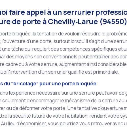
i faire appel à un serrurier profess
ure de porte à Chevilly‑Larue (94550
porte bloquée, la tentation de vouloir résoudre le problèm
l'ouverture d'une porte, surtout lorsqu'il s'agit d'une ser
t une tâche qui requiert des compétences spécifiques et u
par des moyens non conventionnels peut entraîner des dom
tre cadre ou à votre serrure, augmentant ainsi considérabl
uoi l'intervention d'un serrurier qualifié est primordiale.
es du "bricolage" pour une porte bloquée
sans l'expérience nécessaire sur une serrure peut avoir d
n seulement d'endommager le mécanisme de la serrure au‑d
yer ou de déformer votre porte. Une tentative d'ouverture
e la sécurité future de votre habitation, rendant votre sy
 Au lieu d'économiser, vous pourriez vous retrouver avec u