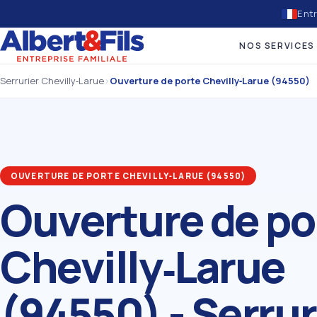
Entr
NOS SERVICES
Serrurier Chevilly‑Larue
›
Ouverture de porte Chevilly‑Larue (94550)
OUVERTURE DE PORTE CHEVILLY‑LARUE (94550)
Ouverture de po
Chevilly‑Larue
(94550) - Serrur