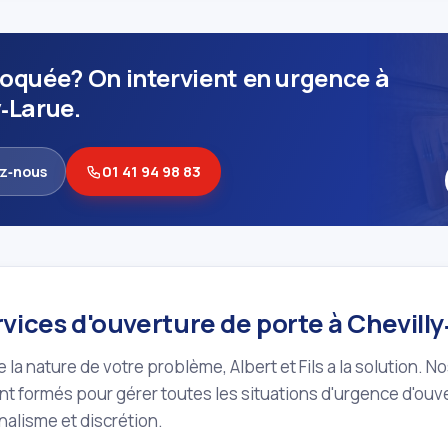
loquée? On intervient en urgence à
y‑Larue.
z‑nous
01 41 94 98 83
vices d'ouverture de porte à Chevill
 la nature de votre problème, Albert et Fils a la solution. N
t formés pour gérer toutes les situations d'urgence d'ouv
alisme et discrétion.