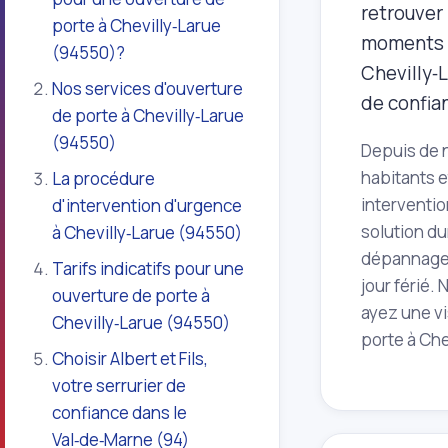
retrouver 
porte à Chevilly‑Larue
moments c
(94550)?
Chevilly‑L
Nos services d'ouverture
de confia
de porte à Chevilly‑Larue
(94550)
Depuis de n
habitants 
La procédure
interventio
d'intervention d'urgence
solution du
à Chevilly‑Larue (94550)
dépannage d
Tarifs indicatifs pour une
jour férié.
ouverture de porte à
ayez une vi
Chevilly‑Larue (94550)
porte à Che
Choisir Albert et Fils,
votre serrurier de
confiance dans le
Val‑de‑Marne (94)