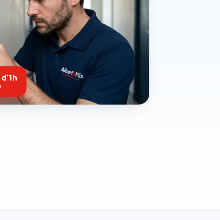
 d'1h
e