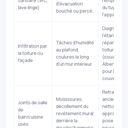
sanitaire (WC,
remplaceme
d'évacuation
lave‑linge)
du tuyau ou
bouché ou percé.
l'appareil.
Diagnostic 
l'étanchéité
Tâches d'humidité
réparation d
Infiltration par
au plafond,
toiture
la toiture ou
coulures le long
(souvent av
façade
d'un mur intérieur.
Albert et Fils
pour la
couverture)
Retrait des
Moisissures,
anciens join
Joints de salle
décollement du
nettoyage
de
revêtement mural
approfondi,
bain/cuisine
derrière la
pose de
usés
douche/baignoire.
nouveaux jo