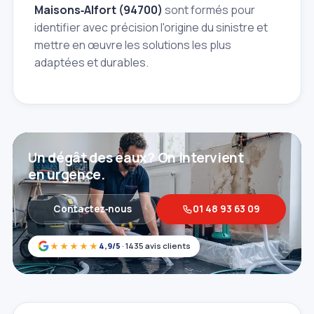
Maisons‑Alfort (94700)
sont formés pour
identifier avec précision l'origine du sinistre et
mettre en œuvre les solutions les plus
adaptées et durables.
Un dégât des eaux? On intervient
en urgence.
Contactez‑nous
01 48 93 63 09
★★★★★
4,9/5
· 1435 avis clients