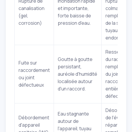
Rupture de
Inondation rapide
rupture,
canalisation
et importante,
colmatage 
(gel,
forte baisse de
remplaceme
corrosion)
pression d'eau.
de la sectio
tuyau
endommagé
Resserreme
Goutte à goutte
du raccord,
Fuite sur
persistant,
remplaceme
raccordement
auréole d'humidité
du joint ou d
ou joint
localisée autour
raccord
défectueux
d'un raccord.
entièremen
défectueux.
Désobstruc
Eau stagnante
Débordement
de l'évacuat
autour de
d'appareil
réparation 
l'appareil, tuyau