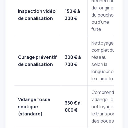
Recherche
de l'origine
Inspection vidéo
150 € à
du bouchon
de canalisation
300 €
ou d'une
fuite.
Nettoyage
complet du
Curage préventif
300 € à
réseau,
de canalisation
700 €
selon la
longueur et
le diamètre.
Comprend la
Vidange fosse
vidange, le
350 € à
septique
nettoyage et
800 €
(standard)
le transport
des boues.