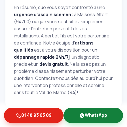
En résumé, que vous soyez confronté à une
urgence d'assainissement
à Maisons‑Alfort
(94700) ou que vous souhaitiez simplement
assurer l'entretien préventif de vos
installations, Albert et Fils est votre partenaire
de confiance. Notre équipe d'
artisans
qualifiés
est à votre disposition pour un
dépannage rapide 24h/7j
, un diagnostic
précis et un
devis gratuit
. Ne laissez pas un
problème d'assainissement perturber votre
quotidien. Contactez‑nous dès aujourd'hui pour
une intervention professionnelle et sereine
dans tout le Val‑de‑Marne (94)!
01 48 93 63 09
WhatsApp
Bon à savoir:
les tarifs indiqués sont donnés à titre