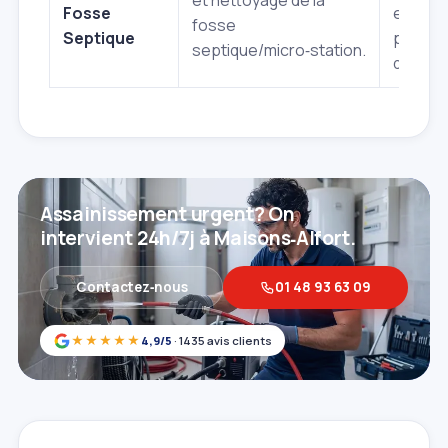
et nettoyage de la
Fosse
eaux,
fosse
Septique
préven
septique/micro‑station.
débord
Assainissement urgent? On
intervient 24h/7j à Maisons‑Alfort.
Contactez‑nous
01 48 93 63 09
★★★★★
4,9/5
· 1435 avis clients