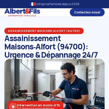
Entreprise familiale depuis 2008
Contactez‑nous!
ASSAINISSEMENT MAISONS‑ALFORT (94700)
Assainissement
Maisons‑Alfort (94700):
Urgence & Dépannage 24/7
Intervention en moins d'1h
7j/7 dans tout le Val‑de‑Marne