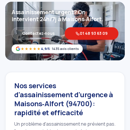
Assainissement urgent? On
intervient 24h/7j à Maisons‑Alfort.
Contactez‑nous
01 48 93 63 09
★★★★★
4,9/5
· 1435 avis clients
Nos services
d'assainissement d'urgence à
Maisons‑Alfort (94700):
rapidité et efficacité
Un problème d'assainissement ne prévient pas.