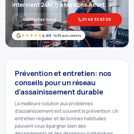
intervient 24h/7j à Maisons‑Alfort.
Contactez‑nous
01 48 93 63 09
★★★★★
4,9/5
· 1435 avis clients
Prévention et entretien: nos
conseils pour un réseau
d'assainissement durable
La meilleure solution aux problèmes
d'assainissement est souvent la prévention. Un
entretien régulier et de bonnes habitudes
peuvent vous épargner bien des
désagréments et des dépenses inattendues.