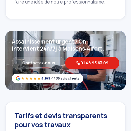
faire une idée de notre professionnalisme.
Assainissement urgent? On
intervient 24h/7j à Maisons‑Alfort.
Contactez‑nous
01 48 93 63 09
★★★★★
4,9/5
· 1435 avis clients
Tarifs et devis transparents
pour vos travaux