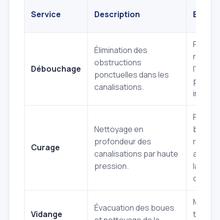
Service
Description
Bénéfi
Rétabl
Élimination des
rapide 
obstructions
Débouchage
l'écoul
ponctuelles dans les
préven
canalisations.
inondat
Préven
Nettoyage en
bouch
profondeur des
récurre
Curage
canalisations par haute
allong
pression.
la duré
du rése
Maintie
Évacuation des boues
Vidange
traitem