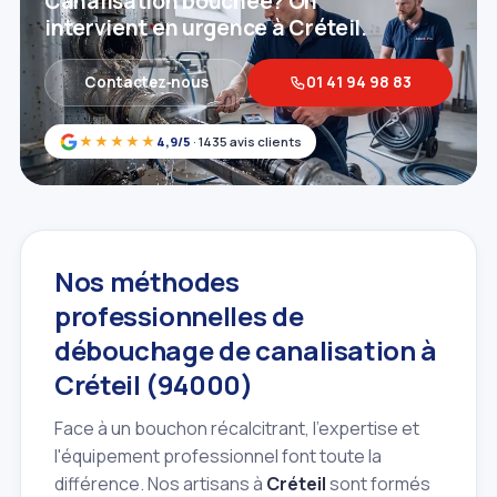
Canalisation bouchée? On
intervient en urgence à Créteil.
Contactez‑nous
01 41 94 98 83
★★★★★
4,9/5
· 1435 avis clients
Nos méthodes
professionnelles de
débouchage de canalisation à
Créteil (94000)
Face à un bouchon récalcitrant, l'expertise et
l'équipement professionnel font toute la
différence. Nos artisans à
Créteil
sont formés