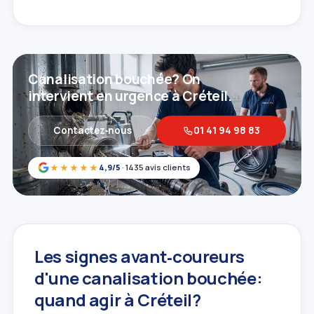
Canalisation bouchée? On
intervient en urgence à Créteil.
Contactez‑nous
01 41 94 98 83
★★★★★
4,9/5
· 1435 avis clients
Les signes avant‑coureurs
d'une canalisation bouchée:
quand agir à Créteil?