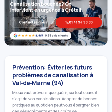
Canalisation bouchée? On
intervient en urgence à Créteil.
Contactez‑nous
01 41 94 98 83
★★★★★
4,9/5
· 1435 avis clients
Prévention: Éviter les futurs
problèmes de canalisation à
Val‑de‑Marne (94)
Mieux vaut prévenir que guérir, surtout quand il
s'agit de vos canalisations. Adopter de bonnes
pratiques au quotidien peut vous épargner bien
des désagréments et des coûts de