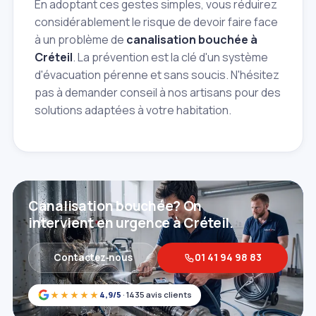
En adoptant ces gestes simples, vous réduirez
considérablement le risque de devoir faire face
à un problème de
canalisation bouchée à
Créteil
. La prévention est la clé d'un système
d'évacuation pérenne et sans soucis. N'hésitez
pas à demander conseil à nos artisans pour des
solutions adaptées à votre habitation.
Canalisation bouchée? On
intervient en urgence à Créteil.
Contactez‑nous
01 41 94 98 83
★★★★★
4,9/5
· 1435 avis clients