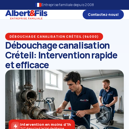
Entreprise familiale depuis 2008
Contactez‑nous!
DÉBOUCHAGE CANALISATION CRÉTEIL (94000)
Débouchage canalisation
Créteil: Intervention rapide
et efficace
Intervention en moins d'1h
7j/7 dans tout le Val‑de‑Marne