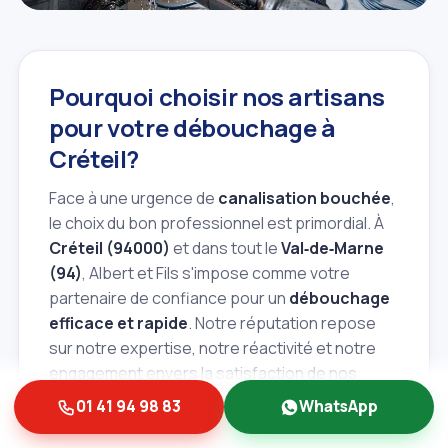
Pourquoi choisir nos artisans
pour votre débouchage à
Créteil?
Face à une urgence de
canalisation bouchée
,
le choix du bon professionnel est primordial. À
Créteil (94000)
et dans tout le
Val‑de‑Marne
(94)
, Albert et Fils s'impose comme votre
partenaire de confiance pour un
débouchage
efficace et rapide
. Notre réputation repose
sur notre expertise, notre réactivité et notre
engagement envers la satisfaction de nos
clients.
01 41 94 98 83
WhatsApp
Notre engagement: expertise,