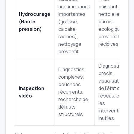
accumulations
puissant,
Hydrocurage
importantes
nettoie les
(Haute
(graisse,
parois,
pression)
calcaire,
écologique,
racines),
prévient les
nettoyage
récidives
préventif
Diagnostic
Diagnostics
précis,
complexes,
visualisation
bouchons
Inspection
de l'état du
récurrents,
vidéo
réseau, évite
recherche de
les
défauts
interventions
structurels
inutiles