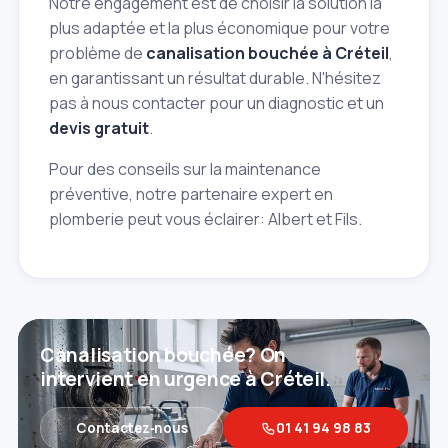
Notre engagement est de choisir la solution la
plus adaptée et la plus économique pour votre
problème de
canalisation bouchée à Créteil
,
en garantissant un résultat durable. N'hésitez
pas à nous contacter pour un diagnostic et un
devis gratuit
.
Pour des conseils sur la maintenance
préventive, notre partenaire expert en
plomberie peut vous éclairer: Albert et Fils.
Canalisation bouchée? On
intervient en urgence à Créteil.
Contactez‑nous
01 41 94 98 83