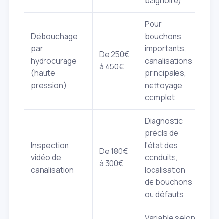
baignoire)
Pour
Débouchage
bouchons
par
importants,
De 250€
hydrocurage
canalisations
à 450€
(haute
principales,
pression)
nettoyage
complet
Diagnostic
précis de
Inspection
l'état des
De 180€
vidéo de
conduits,
à 300€
canalisation
localisation
de bouchons
ou défauts
Variable selon