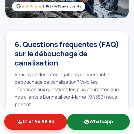
★★★★★
4,9/5
· 1435 avis clients
6. Questions fréquentes (FAQ)
sur le débouchage de
canalisation
Vous avez des interrogations concernant le
débouchage de canalisation? Voici les
réponses aux questions les plus courantes que
nos clients à Bonneuil‑sur‑Marne (94380) nous
posent.
6.1. Mon assurance prend‑elle en
01 41 94 98 83
WhatsApp
charge le débouchage?
La prise en charge d'un débouchage par votre