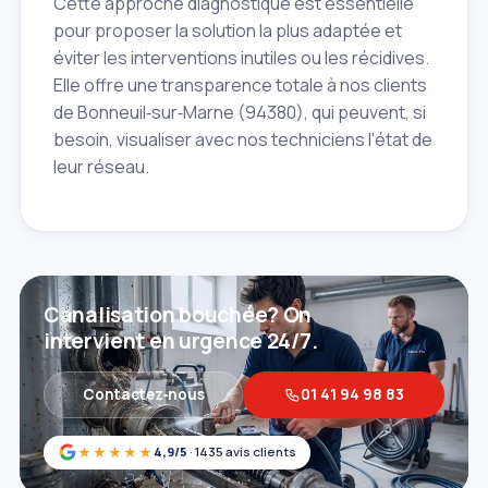
Cette approche diagnostique est essentielle
pour proposer la solution la plus adaptée et
éviter les interventions inutiles ou les récidives.
Elle offre une transparence totale à nos clients
de Bonneuil‑sur‑Marne (94380), qui peuvent, si
besoin, visualiser avec nos techniciens l'état de
leur réseau.
Canalisation bouchée? On
intervient en urgence 24/7.
Contactez‑nous
01 41 94 98 83
★★★★★
4,9/5
· 1435 avis clients