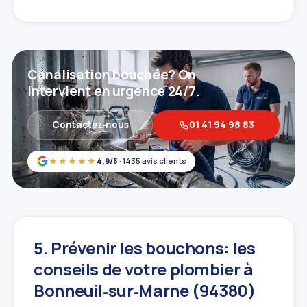
Canalisation bouchée? On
intervient en urgence 24/7.
Contactez‑nous
01 41 94 98 83
★★★★★
4,9/5
· 1435 avis clients
5. Prévenir les bouchons: les
conseils de votre plombier à
Bonneuil‑sur‑Marne (94380)