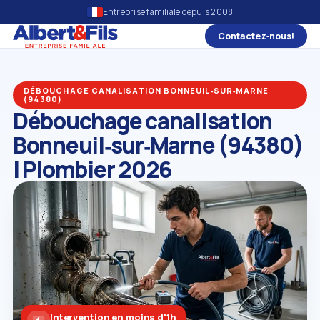
Entreprise familiale depuis 2008
Contactez‑nous!
DÉBOUCHAGE CANALISATION BONNEUIL‑SUR‑MARNE
(94380)
Débouchage canalisation
Bonneuil‑sur‑Marne (94380)
| Plombier 2026
Intervention en moins d'1h