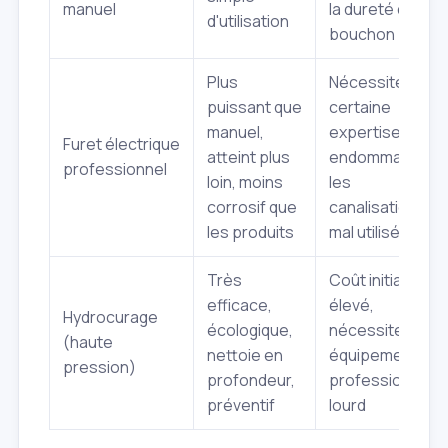
manuel
la dureté du
d'utilisation
bouchon
Plus
Nécessite une
puissant que
certaine
manuel,
expertise, peut
Furet électrique
atteint plus
endommager
professionnel
loin, moins
les
corrosif que
canalisations si
les produits
mal utilisé
Très
Coût initial plus
efficace,
élevé,
Hydrocurage
écologique,
nécessite
(haute
nettoie en
équipement
pression)
profondeur,
professionnel
préventif
lourd