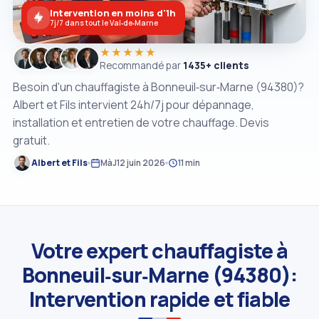
Intervention en moins d'1h
7j/7 dans tout le Val‑de‑Marne
★★★★★
Recommandé par
1435+ clients
Besoin d'un chauffagiste à Bonneuil‑sur‑Marne (94380)?
Albert et Fils intervient 24h/7j pour dépannage,
installation et entretien de votre chauffage. Devis
gratuit.
Albert et Fils
MàJ
12 juin 2026
11 min
Votre expert chauffagiste à
Bonneuil‑sur‑Marne (94380):
Intervention rapide et fiable