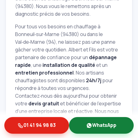
(94380). Nous vous le remettons après un
diagnostic précis de vos besoins.
Pour tous vos besoins en chauffage à
Bonneuil‑sur‑Marne (94380) ou dans le
Val‑de‑Marne (94), ne laissez pas une panne
gâcher votre quotidien. Albert et Fils est votre
partenaire de confiance pour un
dépannage
rapide
, une
installation de qualité
et un
entretien professionnel
. Nos artisans
chauffagistes sont disponibles
24h/7j
pour
répondre à toutes vos urgences.
Contactez‑nous dès aujourd'hui pour obtenir
votre
devis gratuit
et bénéficier de l'expertise
d'une entreprise locale et réactive. Nous nous
déplaçons à votre domicile pour évaluer vos
01 41 94 98 83
WhatsApp
besoins et vous proposer la meilleure solution
au meilleur prix. N'attendez pas, votre confort