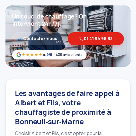
Un souci de chauffage? On
intervient 24h/7j.
Contactez‑nous
01 41 94 98 83
★★★★★
4,9/5
· 1435 avis clients
Les avantages de faire appel à
Albert et Fils, votre
chauffagiste de proximité à
Bonneuil‑sur‑Marne
Choisir Albert et Fils, c'est opter pour la