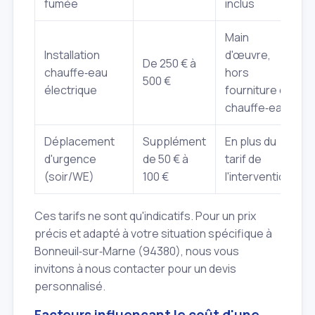
fumée
inclus
Main
Installation
d'œuvre,
De 250 € à
chauffe‑eau
hors
500 €
électrique
fourniture du
chauffe‑eau
Déplacement
Supplément
En plus du
d'urgence
de 50 € à
tarif de
(soir/WE)
100 €
l'intervention
Ces tarifs ne sont qu'indicatifs. Pour un prix
précis et adapté à votre situation spécifique à
Bonneuil‑sur‑Marne (94380), nous vous
invitons à nous contacter pour un devis
personnalisé.
Facteurs influençant le coût d'une