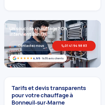
Un souci de chauffage? On
intervient 24h/7j.
Contactez‑nous
01 41 94 98 83
★★★★★
4,9/5
· 1435 avis clients
Tarifs et devis transparents
pour votre chauffage à
Bonneuil‑sur‑Marne