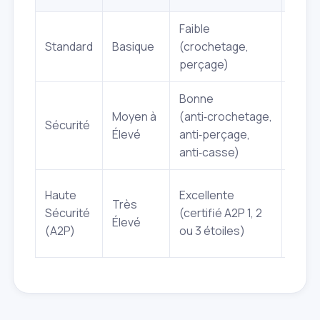
Faible
Port
Standard
Basique
(crochetage,
intér
perçage)
dépe
Bonne
Port
Moyen à
(anti‑crochetage,
Sécurité
d'ent
Élevé
anti‑perçage,
résid
anti‑casse)
Rési
Haute
Excellente
Très
princ
Sécurité
(certifié A2P 1, 2
Élevé
locau
(A2P)
ou 3 étoiles)
prof