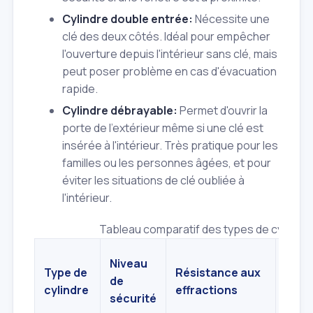
Cylindre double entrée:
Nécessite une
clé des deux côtés. Idéal pour empêcher
l'ouverture depuis l'intérieur sans clé, mais
peut poser problème en cas d'évacuation
rapide.
Cylindre débrayable:
Permet d'ouvrir la
porte de l'extérieur même si une clé est
insérée à l'intérieur. Très pratique pour les
familles ou les personnes âgées, et pour
éviter les situations de clé oubliée à
l'intérieur.
Tableau comparatif des types de cylindre
Niveau
Type de
Résistance aux
Usag
de
cylindre
effractions
rec
sécurité