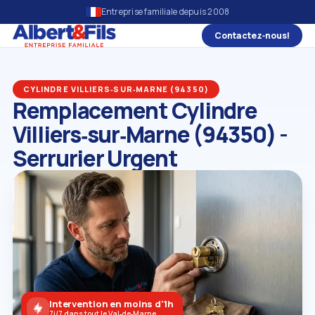
Entreprise familiale depuis 2008
Contactez‑nous!
CYLINDRE VILLIERS‑SUR‑MARNE (94350)
Remplacement Cylindre
Villiers‑sur‑Marne (94350) -
Serrurier Urgent
Intervention en moins d'1h
7j/7 dans tout le Val‑de‑Marne