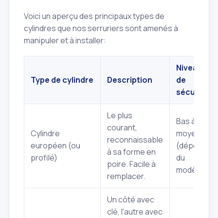
Voici un aperçu des principaux types de
cylindres que nos serruriers sont amenés à
manipuler et à installer:
Niveau
Type de cylindre
Description
de
sécurité
Le plus
Bas à
courant,
Cylindre
moyen
reconnaissable
européen (ou
(dépend
à sa forme en
profilé)
du
poire. Facile à
modèle)
remplacer.
Un côté avec
clé, l'autre avec