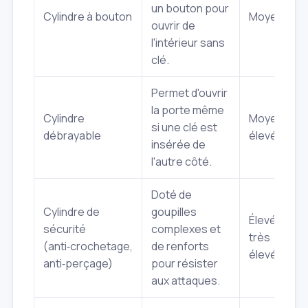
un bouton pour
Cylindre à bouton
Moyen
ouvrir de
l'intérieur sans
clé.
Permet d'ouvrir
la porte même
Cylindre
Moyen à
si une clé est
débrayable
élevé
insérée de
l'autre côté.
Doté de
Cylindre de
goupilles
Élevé à
sécurité
complexes et
très
(anti‑crochetage,
de renforts
élevé
anti‑perçage)
pour résister
aux attaques.