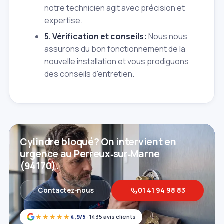
notre technicien agit avec précision et
expertise.
5. Vérification et conseils:
Nous nous
assurons du bon fonctionnement de la
nouvelle installation et vous prodiguons
des conseils d'entretien.
Cylindre bloqué? On intervient en
urgence au Perreux‑sur‑Marne
(94170).
Contactez‑nous
01 41 94 98 83
★★★★★
4,9/5
· 1435 avis clients