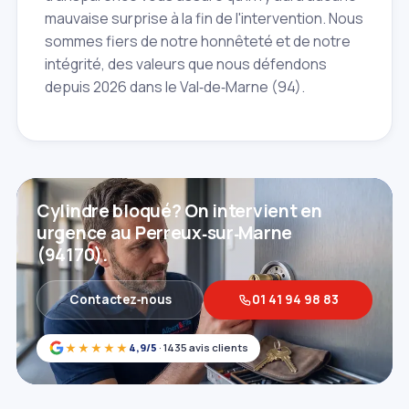
mauvaise surprise à la fin de l'intervention. Nous
sommes fiers de notre honnêteté et de notre
intégrité, des valeurs que nous défendons
depuis 2026 dans le Val‑de‑Marne (94).
Cylindre bloqué? On intervient en
urgence au Perreux‑sur‑Marne
(94170).
Contactez‑nous
01 41 94 98 83
★★★★★
4,9/5
· 1435 avis clients