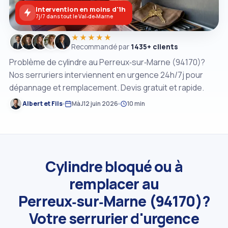
Intervention en moins d'1h
7j/7 dans tout le Val‑de‑Marne
★★★★★
Recommandé par
1435+ clients
Problème de cylindre au Perreux‑sur‑Marne (94170)?
Nos serruriers interviennent en urgence 24h/7j pour
dépannage et remplacement. Devis gratuit et rapide.
Albert et Fils
MàJ
12 juin 2026
10 min
Cylindre bloqué ou à
remplacer au
Perreux‑sur‑Marne (94170)?
Votre serrurier d'urgence