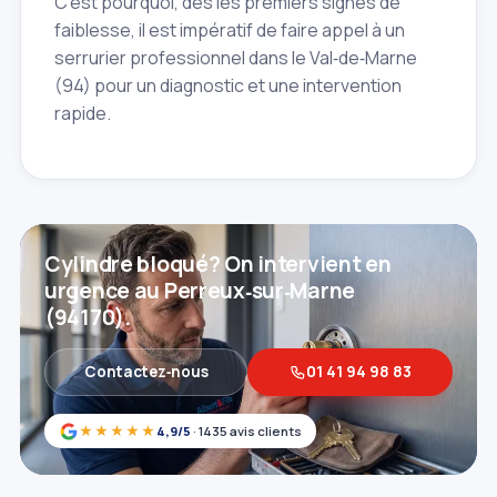
C'est pourquoi, dès les premiers signes de
faiblesse, il est impératif de faire appel à un
serrurier professionnel dans le Val‑de‑Marne
(94) pour un diagnostic et une intervention
rapide.
Cylindre bloqué? On intervient en
urgence au Perreux‑sur‑Marne
(94170).
Contactez‑nous
01 41 94 98 83
★★★★★
4,9/5
· 1435 avis clients