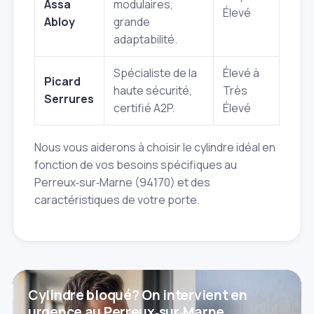
Assa
modulaires,
Élevé
Abloy
grande
adaptabilité.
Spécialiste de la
Élevé à
Picard
haute sécurité,
Très
Serrures
certifié A2P.
Élevé
Nous vous aiderons à choisir le cylindre idéal en
fonction de vos besoins spécifiques au
Perreux‑sur‑Marne (94170) et des
caractéristiques de votre porte.
Cylindre bloqué? On intervient en
urgence au Perreux‑sur‑Marne