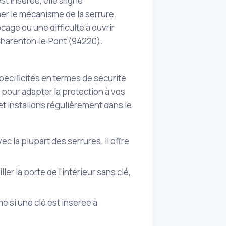
t insérée, elle aligne
ner le mécanisme de la serrure.
age ou une difficulté à ouvrir
 Charenton‑le‑Pont (94220).
écificités en termes de sécurité
l pour adapter la protection à vos
t installons régulièrement dans le
ec la plupart des serrures. Il offre
ler la porte de l'intérieur sans clé,
.
me si une clé est insérée à