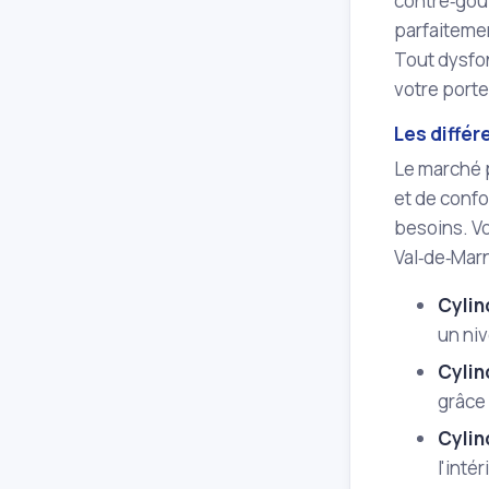
contre‑goup
parfaitemen
Tout dysfon
votre porte
Les différ
Le marché 
et de confo
besoins. Vo
Val‑de‑Marn
Cylin
un niv
Cylin
grâce 
Cylin
l'inté