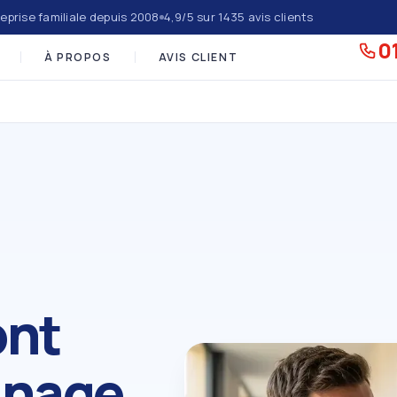
eprise familiale depuis 2008
4,9/5 sur 1435 avis clients
01
À PROPOS
AVIS CLIENT
ont
nnage