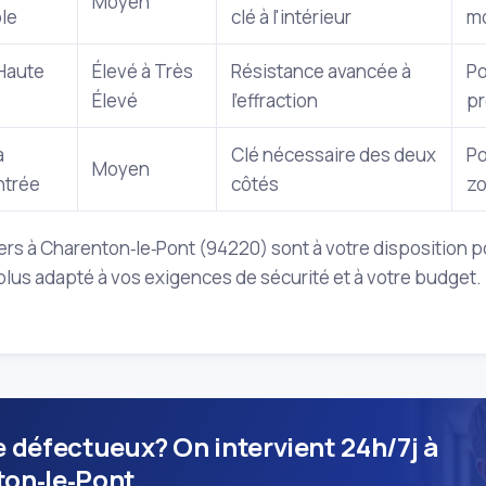
Moyen
le
clé à l'intérieur
mo
 Haute
Élevé à Très
Résistance avancée à
Po
Élevé
l'effraction
pr
à
Clé nécessaire des deux
Po
Moyen
ntrée
côtés
zo
ers à Charenton‑le‑Pont (94220) sont à votre disposition po
 plus adapté à vos exigences de sécurité et à votre budget.
e défectueux? On intervient 24h/7j à
on‑le‑Pont.