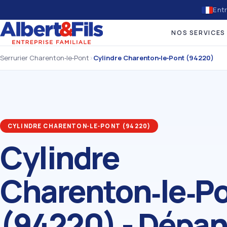
Entr
NOS SERVICES
Serrurier Charenton‑le‑Pont
›
Cylindre Charenton‑le‑Pont (94220)
CYLINDRE CHARENTON‑LE‑PONT (94220)
Cylindre
Charenton‑le‑P
(94220) - Dépa