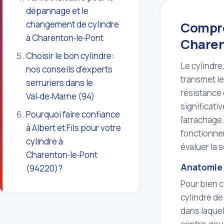
dépannage et le
changement de cylindre
Compren
à Charenton‑le‑Pont
Charen
Choisir le bon cylindre:
Le cylindre
nos conseils d'experts
transmet le
serruriers dans le
résistance 
Val‑de‑Marne (94)
significati
Pourquoi faire confiance
l'arrachage
à Albert et Fils pour votre
fonctionne
cylindre à
évaluer la 
Charenton‑le‑Pont
Anatomie 
(94220)?
Pour bien c
cylindre de
dans laquell