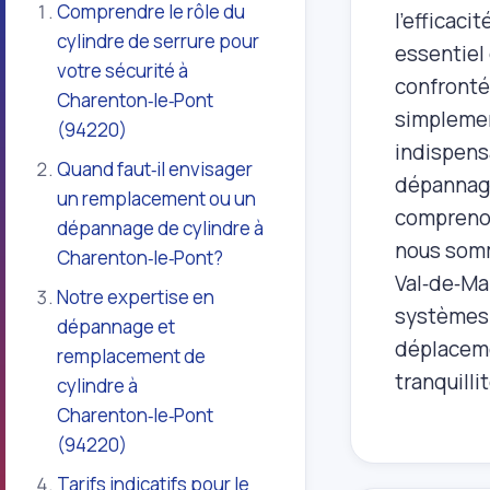
Comprendre le rôle du
l'efficaci
cylindre de serrure pour
essentiel
votre sécurité à
confronté 
Charenton‑le‑Pont
simplement
(94220)
indispensa
Quand faut‑il envisager
dépannag
un remplacement ou un
comprenons
dépannage de cylindre à
nous somm
Charenton‑le‑Pont?
Val‑de‑Ma
Notre expertise en
systèmes 
dépannage et
déplacemen
remplacement de
tranquilli
cylindre à
Charenton‑le‑Pont
(94220)
Tarifs indicatifs pour le