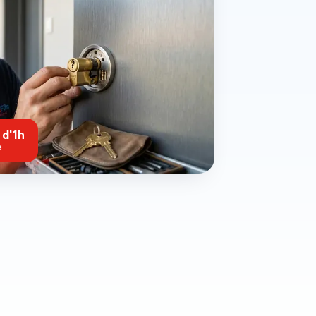
 d'1h
e