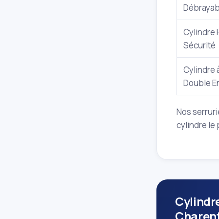
Débrayab
Cylindre
Sécurité
Cylindre 
Double E
Nos serruri
cylindre le
Cylindr
Charent