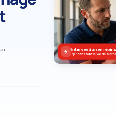
t
 un
Intervention en moins
7j/7 dans tout le Val‑de‑Marn
,