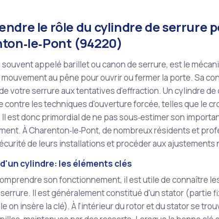
dre le rôle du cylindre de serrure p
ton‑le‑Pont (94220)
, souvent appelé barillet ou canon de serrure, est le mécani
 mouvement au pêne pour ouvrir ou fermer la porte. Sa con
de votre serrure aux tentatives d'effraction. Un cylindre de 
ve contre les techniques d'ouverture forcée, telles que le c
. Il est donc primordial de ne pas sous‑estimer son importa
ment. À Charenton‑le‑Pont, de nombreux résidents et profe
sécurité de leurs installations et procéder aux ajustements
d'un cylindre: les éléments clés
omprendre son fonctionnement, il est utile de connaître l
 serrure. Il est généralement constitué d'un stator (partie fi
e on insère la clé). À l'intérieur du rotor et du stator se tr