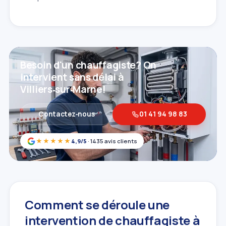
Besoin d'un chauffagiste? On
intervient sans délai à
Villiers‑sur‑Marne!
Contactez‑nous
01 41 94 98 83
★★★★★
4,9/5
· 1435 avis clients
Comment se déroule une
intervention de chauffagiste à