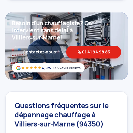
Besoin d'un chauffagiste? On
intervient sans délai à
Villiers‑sur‑Marne!
Contactez‑nous
01 41 94 98 83
★★★★★
4,9/5
· 1435 avis clients
Questions fréquentes sur le
dépannage chauffage à
Villiers‑sur‑Marne (94350)