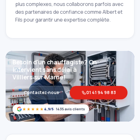
plus complexes, nous collaborons parfois avec
des partenaires de confiance comme Albert et
Fils pour garantir une expertise complète.
Besoin d'un chauffagiste? On
intervient sans délai à
Villiers‑sur‑Marne!
Contactez‑nous
01 41 94 98 83
★★★★★
4,9/5
· 1435 avis clients