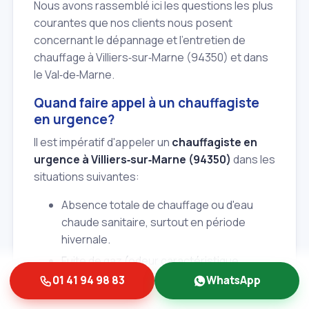
Nous avons rassemblé ici les questions les plus
courantes que nos clients nous posent
concernant le dépannage et l'entretien de
chauffage à Villiers‑sur‑Marne (94350) et dans
le Val‑de‑Marne.
Quand faire appel à un chauffagiste
en urgence?
Il est impératif d'appeler un
chauffagiste en
urgence à Villiers‑sur‑Marne (94350)
dans les
situations suivantes:
Absence totale de chauffage ou d'eau
chaude sanitaire, surtout en période
hivernale.
Fuite de gaz (odeur caractéristique,
sifflement) - coupez immédiatement le
01 41 94 98 83
WhatsApp
gaz et aérez.