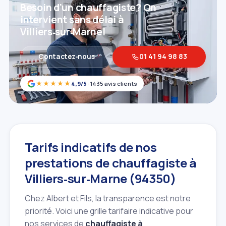
Besoin d'un chauffagiste? On
intervient sans délai à
Villiers‑sur‑Marne!
Contactez‑nous
01 41 94 98 83
★★★★★
4,9/5
· 1435 avis clients
Tarifs indicatifs de nos
prestations de chauffagiste à
Villiers‑sur‑Marne (94350)
Chez Albert et Fils, la transparence est notre
priorité. Voici une grille tarifaire indicative pour
nos services de
chauffagiste à