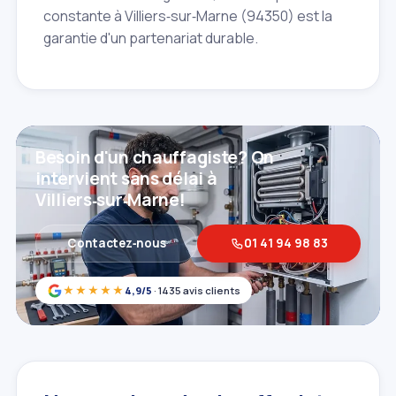
constante à Villiers‑sur‑Marne (94350) est la
garantie d'un partenariat durable.
Besoin d'un chauffagiste? On
intervient sans délai à
Villiers‑sur‑Marne!
Contactez‑nous
01 41 94 98 83
★★★★★
4,9/5
· 1435 avis clients