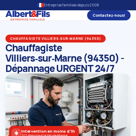
Entreprise familiale depuis 2008
Contactez‑nous!
CHAUFFAGISTE VILLIERS‑SUR‑MARNE (94350)
Chauffagiste
Villiers‑sur‑Marne (94350) -
Dépannage URGENT 24/7
Intervention en moins d'1h
7j/7 dans tout le Val‑de‑Marne