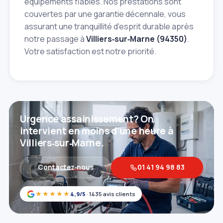
équipements fiables. Nos prestations sont
couvertes par une garantie décennale, vous
assurant une tranquillité d'esprit durable après
notre passage à
Villiers‑sur‑Marne (94350)
.
Votre satisfaction est notre priorité.
Urgence assainissement? On
intervient en moins d'une heure à
Villiers‑sur‑Marne.
Contactez‑nous
01 41 94 98 83
★★★★★
4,9/5
· 1435 avis clients