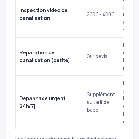
précis
Inspection vidéo de
200€ - 400€
rappor
canalisation
enregi
vidéo.
Dépend
Réparation de
nature
Sur devis
canalisation (petite)
l'ample
répara
Majora
pour
Supplément
Dépannage urgent
interv
au tarif de
24h/7j
dehors
base
heure
ouvrée