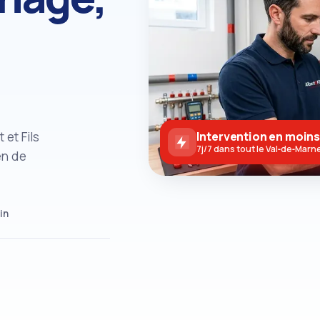
et Fils
Intervention en moins
7j/7 dans tout le Val‑de‑Marn
en de
in