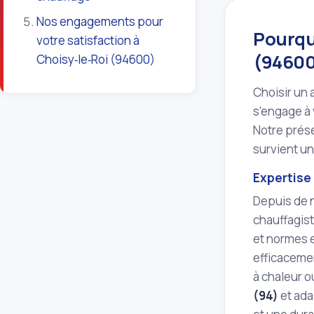
Nos engagements pour
Pourquo
votre satisfaction à
(94600
Choisy‑le‑Roi (94600)
Choisir un 
s'engage à v
Notre prés
survient u
Expertise 
Depuis de n
chauffagis
et normes e
efficacemen
à chaleur o
(94)
et ada