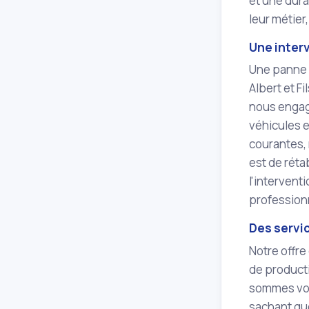
et une dur
leur métier,
Une interv
Une panne 
Albert et Fi
nous engage
véhicules e
courantes, 
est de réta
l'intervent
professionn
Des servi
Notre offre
de producti
sommes votr
sachant qu