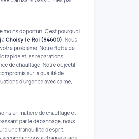
sée d'artisans passionnés par
le moins opportun. C'est pourquoi
j
à
Choisy‑le‑Roi (94600)
. Nous
 votre problème. Notre flotte de
c rapide et les réparations
sence de chauffage. Notre objectif
 compromis sur la qualité de
ituations d'urgence avec calme,
esoins en matière de chauffage et
en passant par le dépannage, nous
 une tranquillité d'esprit,
us accompagnons à chaque étape,