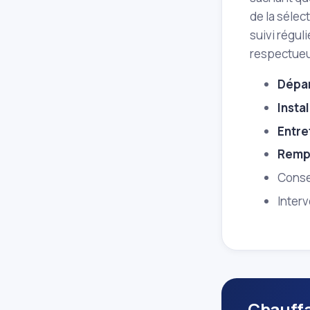
de la sélec
suivi régul
respectueu
Dépa
Instal
Entre
Remp
Conse
Interv
Chauffa