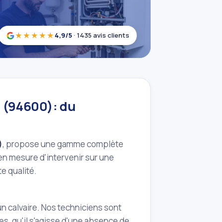
★★★★★
4,9/5
· 1435 avis clients
i (94600): du
)
, propose une gamme complète
n mesure d'intervenir sur une
e qualité.
 calvaire. Nos techniciens sont
s, qu'il s'agisse d'une absence de