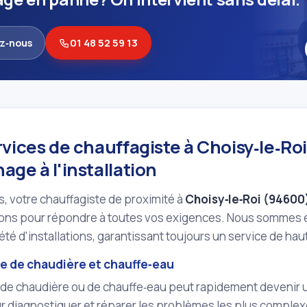
z‑nous
01 48 52 59 13
vices de chauffagiste à Choisy‑le‑Ro
ge à l'installation
ils, votre chauffagiste de proximité à
Choisy‑le‑Roi (94600
ions pour répondre à toutes vos exigences. Nous sommes e
été d'installations, garantissant toujours un service de haut
 de chaudière et chauffe‑eau
de chaudière ou de chauffe‑eau peut rapidement devenir un
 diagnostiquer et réparer les problèmes les plus complexe