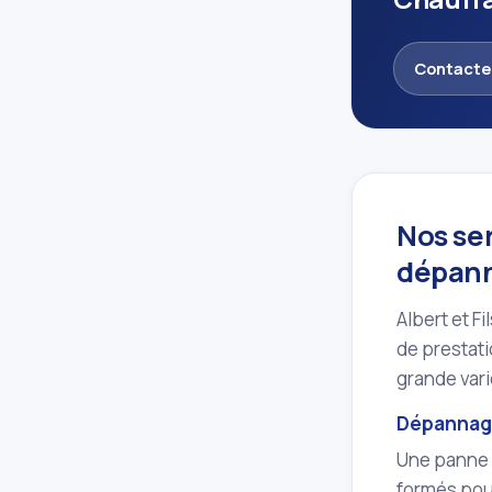
Contacte
Nos ser
dépanna
Albert et F
de prestat
grande vari
Dépannage
Une panne 
formés pour