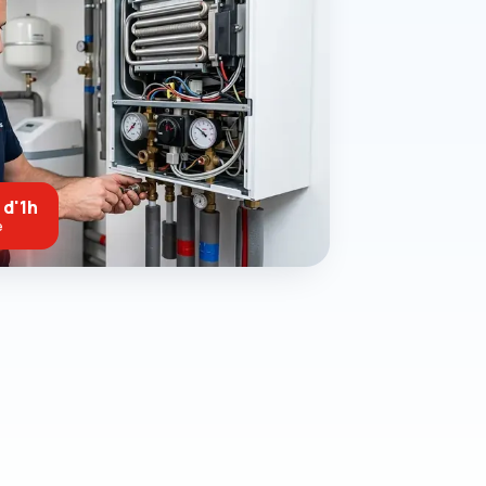
 d'1h
e