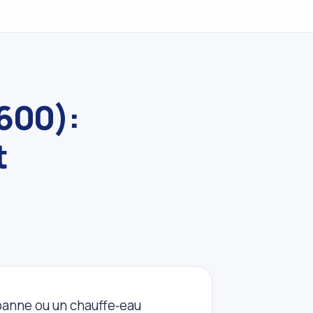
4600):
t
panne ou un chauffe‑eau