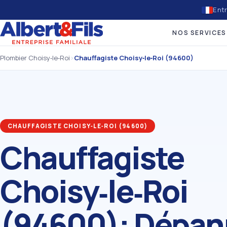
Entr
NOS SERVICES
Plombier Choisy‑le‑Roi
›
Chauffagiste Choisy‑le‑Roi (94600)
CHAUFFAGISTE CHOISY‑LE‑ROI (94600)
Chauffagiste
Choisy‑le‑Roi
(94600): Dépan