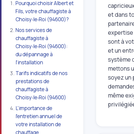
Pourquoi choisir Albert et
capricieu
Fils, votre chauffagiste à
et dans t
Choisy‑le‑Roi (94600)?
partenair
Nos services de
expertise
chauffagiste à
sont à vo
Choisy‑le‑Roi (94600):
et un ent
du dépannage à
système de
l'installation
mettons u
Tarifs indicatifs de nos
soyez un p
prestations de
demandes, 
chauffagiste à
même exig
Choisy‑le‑Roi (94600)
privilégié
L'importance de
l'entretien annuel de
votre installation de
chauffage