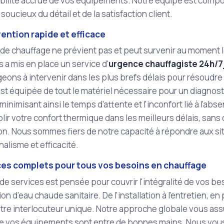
abilité accrue de vos équipements. Notre équipe est compo
 soucieux du détail et de la satisfaction client.
ention rapide et efficace
de chauffage ne prévient pas et peut survenir au moment 
ls a mis en place un service d'
urgence chauffagiste 24h/7
ons à intervenir dans les plus brefs délais pour résoudre
st équipée de tout le matériel nécessaire pour un diagnosti
minimisant ainsi le temps d'attente et l'inconfort lié à l'ab
blir votre confort thermique dans les meilleurs délais, sans
ion. Nous sommes fiers de notre capacité à répondre aux s
alisme et efficacité.
ces complets pour tous vos besoins en chauffage
 de services est pensée pour couvrir l'intégralité de vos b
on d'eau chaude sanitaire. De l'installation à l'entretien, 
e interlocuteur unique. Notre approche globale vous assure
e vos équipements sont entre de bonnes mains. Nous vo