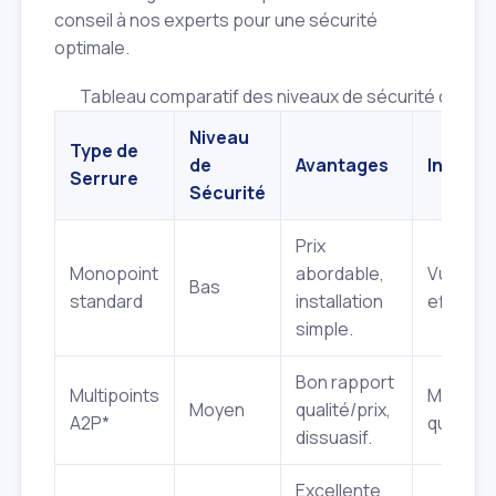
conseil à nos experts pour une sécurité
optimale.
Tableau comparatif des niveaux de sécurité des se
Niveau
Type de
de
Avantages
Inconvé
Serrure
Sécurité
Prix
Monopoint
abordable,
Vulnérab
Bas
standard
installation
effracti
simple.
Bon rapport
Multipoints
Moins ré
Moyen
qualité/prix,
A2P*
qu'un A2
dissuasif.
Excellente