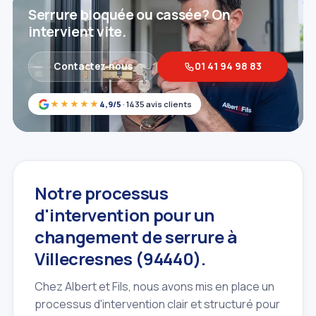
Serrure bloquée ou cassée? On
intervient vite.
Contactez‑nous
01 41 94 98 83
★★★★★
4,9/5
· 1435 avis clients
Notre processus
d'intervention pour un
changement de serrure à
Villecresnes (94440).
Chez Albert et Fils, nous avons mis en place un
processus d'intervention clair et structuré pour