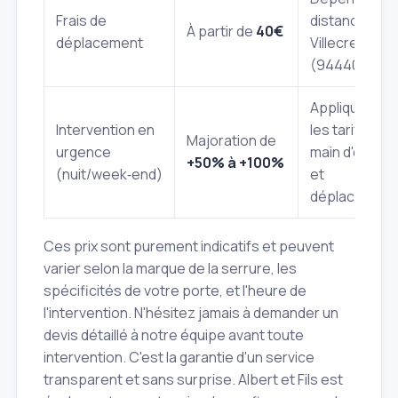
Frais de
distance à
À partir de
40€
déplacement
Villecresnes
(94440).
Appliquée su
Intervention en
les tarifs de
Majoration de
urgence
main d'œuvre
+50% à +100%
(nuit/week‑end)
et
déplacement
Ces prix sont purement indicatifs et peuvent
varier selon la marque de la serrure, les
spécificités de votre porte, et l'heure de
l'intervention. N'hésitez jamais à demander un
devis détaillé à notre équipe avant toute
intervention. C'est la garantie d'un service
transparent et sans surprise. Albert et Fils est