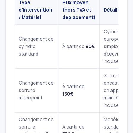
Type
Prix moyen
d'intervention
(hors TVA et
Détails
/ Matériel
déplacement)
Cylindre
Changement de
européen
cylindre
À partir de
90€
simple, main
standard
d'œuvre
incluse.
Serrure à
Changement de
encastrer ou
À partir de
serrure
en applique,
150€
monopoint
main d'œuvre
incluse.
Changement de
Modèle
serrure
À partir de
standard,