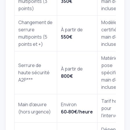
multipoints (3
350€
main d'œuvre
points)
incluse.
Changement de
Modèle
serrure
À partir de
certifié A2P*,
multipoints (5
550€
main d'œuvre
points et +)
incluse.
Matériel et
Serrure de
pose
À partir de
haute sécurité
spécifique,
800€
A2P***
main d'œuvre
incluse.
Tarif horaire
Main d'œuvre
Environ
pour
(hors urgence)
60‑80€/heure
l'intervention.
Dépend de la