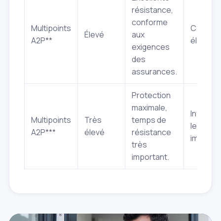
résistance,
conforme
Multipoints
Coût pl
Élevé
aux
A2P**
élevé.
exigences
des
assurances.
Protection
maximale,
Investi
Multipoints
Très
temps de
le plus
A2P***
élevé
résistance
importan
très
important.