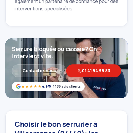
également un partenaire de confiance pour des
interventions spécialisées.
Serrure bloquée ou cassée? On
intervient vite.
Contactez‑nous
01 41 94 98 83
★★★★★
4,9/5
· 1435 avis clients
Choisir le bon serrurier à