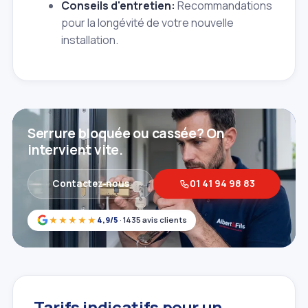
Conseils d'entretien:
Recommandations
pour la longévité de votre nouvelle
installation.
Serrure bloquée ou cassée? On
intervient vite.
Contactez‑nous
01 41 94 98 83
★★★★★
4,9/5
· 1435 avis clients
Tarifs indicatifs pour un