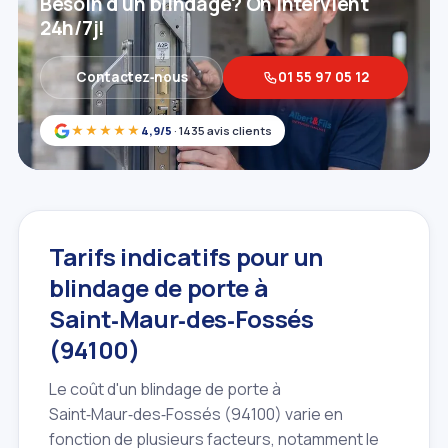
Besoin d'un blindage? On intervient
24h/7j!
Contactez‑nous
01 55 97 05 12
★★★★★
4,9/5
· 1435 avis clients
Tarifs indicatifs pour un
blindage de porte à
Saint‑Maur‑des‑Fossés
(94100)
Le coût d'un blindage de porte à
Saint‑Maur‑des‑Fossés (94100) varie en
fonction de plusieurs facteurs, notamment le