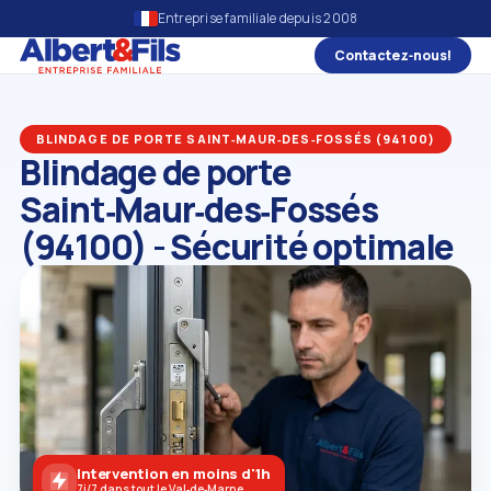
Entreprise familiale depuis 2008
Contactez‑nous!
BLINDAGE DE PORTE SAINT‑MAUR‑DES‑FOSSÉS (94100)
Blindage de porte
Saint‑Maur‑des‑Fossés
(94100) - Sécurité optimale
Intervention en moins d'1h
7j/7 dans tout le Val‑de‑Marne