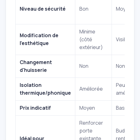
Niveau de sécurité
Bon
Moyen à b
Minime
Modification de
(côté
Visible
l'esthétique
extérieur)
Changement
Non
Non
d'huisserie
Isolation
Peu
Améliorée
thermique/phonique
améliorée
Prix indicatif
Moyen
Bas à moy
Renforcer
porte
Budget limi
Idéal pour
existante,
renforce