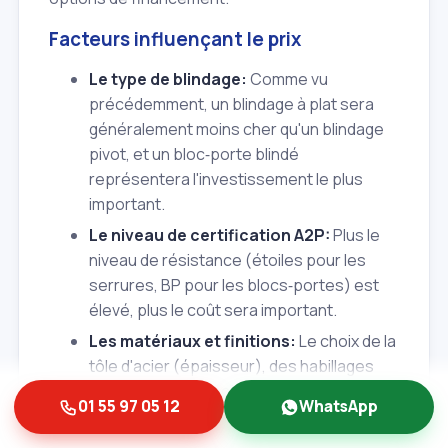
Facteurs influençant le prix
Le type de blindage:
Comme vu
précédemment, un blindage à plat sera
généralement moins cher qu'un blindage
pivot, et un bloc‑porte blindé
représentera l'investissement le plus
important.
Le niveau de certification A2P:
Plus le
niveau de résistance (étoiles pour les
serrures, BP pour les blocs‑portes) est
élevé, plus le coût sera important.
Les matériaux et finitions:
Le choix de la
tôle d'acier (épaisseur), des habillages
(bois, PVC), des poignées et des
01 55 97 05 12
WhatsApp
accessoires influence le prix final.
La serrure:
Une serrure de haute