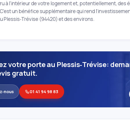
ru à l'intérieur de votre logement et, potentiellement, des
C'est un bénéfice supplémentaire qui rend l'investissemen
u Plessis‑Trévise (94420) et des environs.
ez votre porte au Plessis‑Trévise: dem
vis gratuit.
z‑nous
01 41 94 98 83