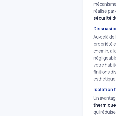
mécanismes
réalisé par
sécurité d
Dissuasio
Au‑delà de 
propriété e
chemin, à l
négligeable
votre habit
finitions d
esthétique
Isolation
Un avantage
thermique
qui réduise