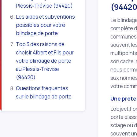
(94420
Plessis‑Trévise (94420)
Les aides et subventions
Le blindage
possibles pour votre
complète de
blindage de porte
communes
Top 3 des raisons de
souvent les
choisir Albert et Fils pour
multipoints
votre blindage de porte
son cadre, 
au Plessis‑Trévise
nous permet
(94420)
aux normes 
votre comme
Questions fréquentes
sur le blindage de porte
Une protec
L'objectif 
porte class
sciage ou d
souvent une