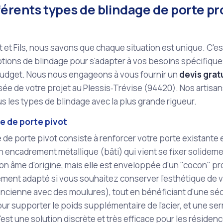
férents types de blindage de porte pr
 et Fils, nous savons que chaque situation est unique. C'
tions de blindage pour s'adapter à vos besoins spécifiques
 budget. Nous nous engageons à vous fournir un
devis gratu
ée de votre projet au Plessis‑Trévise (94420). Nos artisan
ous les types de blindage avec la plus grande rigueur.
e de porte pivot
 de porte pivot consiste à renforcer votre porte existante e
un encadrement métallique (bâti) qui vient se fixer solidem
n âme d'origine, mais elle est enveloppée d'un "cocon" pr
ement adapté si vous souhaitez conserver l'esthétique de v
ncienne avec des moulures), tout en bénéficiant d'une sécu
ur supporter le poids supplémentaire de l'acier, et une ser
C'est une solution discrète et très efficace pour les résiden