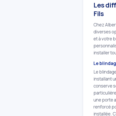
Les dif
Fils
Chez Albert
diverses op
et à votre
personnalis
installer t
Le blindag
Le blindage
installant 
conserve so
particulièr
une porte a
renforcé po
installée. 