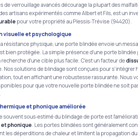
 de verrouillage avancés décourage la plupart des malfait
 des artisans expérimentés comme Albert et Fils, est un inv
urable
pour votre propriété au Plessis‑Trévise (94420).
n visuelle et psychologique
la résistance physique, une porte blindée envoie un messa
st bien protégée. La simple présence d'une porte blindée pe
a recherche d'une cible plus facile. C'est un facteur de
diss
. Nos solutions de blindage sont conçues pour s'intégrer
ation, tout en affichant une robustesse rassurante. Nous v
isponibles pour que votre nouvelle porte blindée ne soit p
.
 thermique et phonique améliorée
 souvent sous‑estimé du blindage de porte est l'amélioration
 et phonique
. Les portes blindées sont généralement con
nt les déperditions de chaleur et limitent la propagation du 