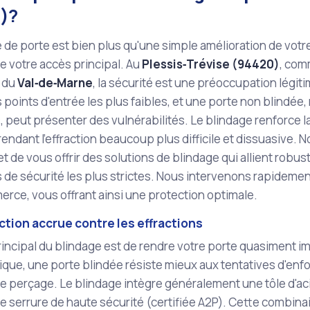
)?
 de porte est bien plus qu'une simple amélioration de votre 
 votre accès principal. Au
Plessis‑Trévise (94420)
, co
 du
Val‑de‑Marne
, la sécurité est une préoccupation légit
 points d'entrée les plus faibles, et une porte non blindé
, peut présenter des vulnérabilités. Le blindage renforce l
rendant l'effraction beaucoup plus difficile et dissuasive. N
 de vous offrir des solutions de blindage qui allient robu
de sécurité les plus strictes. Nous intervenons rapidemen
rce, vous offrant ainsi une protection optimale.
tion accrue contre les effractions
principal du blindage est de rendre votre porte quasiment 
ique, une porte blindée résiste mieux aux tentatives d'e
e perçage. Le blindage intègre généralement une tôle d'acie
 serrure de haute sécurité (certifiée A2P). Cette combina