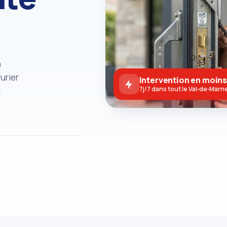
n
urier
Intervention en moins
!
7j/7 dans tout le Val‑de‑Marn