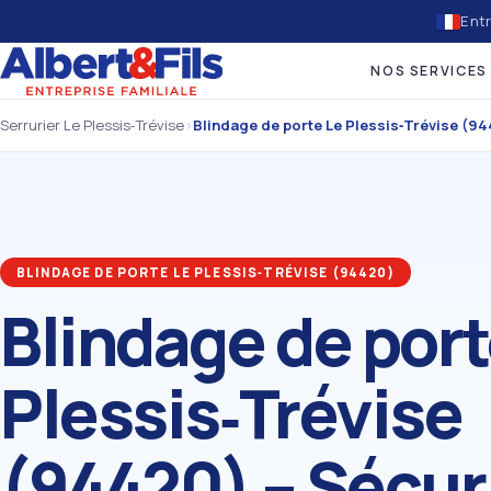
Entr
NOS SERVICES
Serrurier Le Plessis‑Trévise
›
Blindage de porte Le Plessis‑Trévise (9
BLINDAGE DE PORTE LE PLESSIS‑TRÉVISE (94420)
Blindage de port
Plessis‑Trévise
(94420) – Sécur