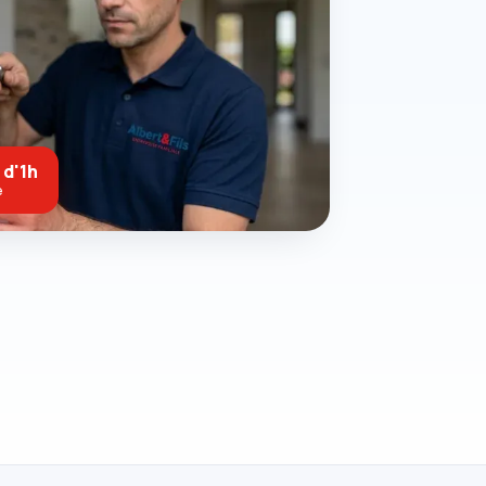
 d'1h
e