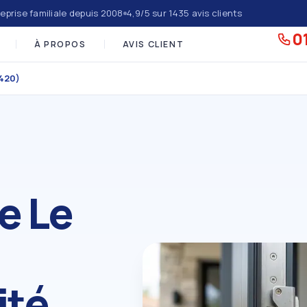
eprise familiale depuis 2008
4,9/5 sur 1435 avis clients
01
À PROPOS
AVIS CLIENT
4420)
e Le
ité