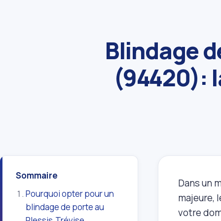
Blindage d
(94420): l
Sommaire
Dans un m
Pourquoi opter pour un
majeure, 
blindage de porte au
votre domi
Plessis‑Trévise