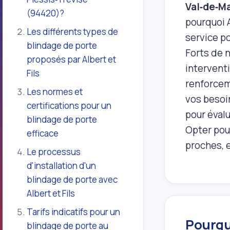
Val‑de‑M
(94420)?
pourquoi A
Les différents types de
service po
blindage de porte
Forts de 
proposés par Albert et
interventi
Fils
renforcem
Les normes et
vos besoi
certifications pour un
pour évalu
blindage de porte
Opter pour
efficace
proches, 
Le processus
d'installation d'un
blindage de porte avec
Albert et Fils
Tarifs indicatifs pour un
Pourquo
blindage de porte au