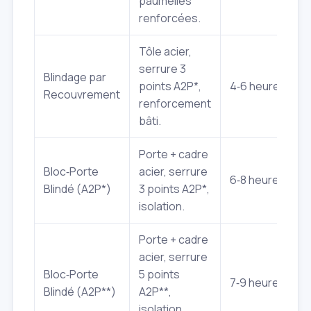
paumelles
renforcées.
Tôle acier,
serrure 3
Blindage par
points A2P*,
4‑6 heures
Recouvrement
renforcement
bâti.
Porte + cadre
Bloc‑Porte
acier, serrure
6‑8 heures
Blindé (A2P*)
3 points A2P*,
isolation.
Porte + cadre
acier, serrure
Bloc‑Porte
5 points
7‑9 heures
Blindé (A2P**)
A2P**,
isolation