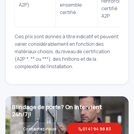
renforcée,
A2P)
ensemble
certifié
certifié.
A2P.
Ces prix sont donnés à titre indicatif et peuvent
varier considérablement en fonction des
matériaux choisis, du niveau de certification
(A2P *, ** ou ***), des finitions et de la
complexité de l'installation.
Blindage de porte? On intervient
24h/7j!
Contactez‑nous
01 41 94 98 83