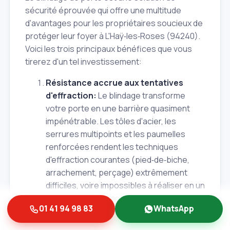
sécurité éprouvée qui offre une multitude
d'avantages pour les propriétaires soucieux de
protéger leur foyer à L'Haÿ‑les‑Roses (94240).
Voici les trois principaux bénéfices que vous
tirerez d'un tel investissement:
Résistance accrue aux tentatives
d'effraction:
Le blindage transforme
votre porte en une barrière quasiment
impénétrable. Les tôles d'acier, les
serrures multipoints et les paumelles
renforcées rendent les techniques
d'effraction courantes (pied‑de‑biche,
arrachement, perçage) extrêmement
difficiles, voire impossibles à réaliser en un
temps record. La robustesse est le
01 41 94 98 83
WhatsApp
premier atout majeur.
Dissuasion efficace des cambrioleurs: