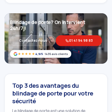
Blindage de porte? On intervient
24h/7j!
Contactez‑nous
01 41 94 98 83
★★★★★
4,9/5
· 1435 avis clients
Top 3 des avantages du
blindage de porte pour votre
sécurité
Le blindage de porte est une solution de