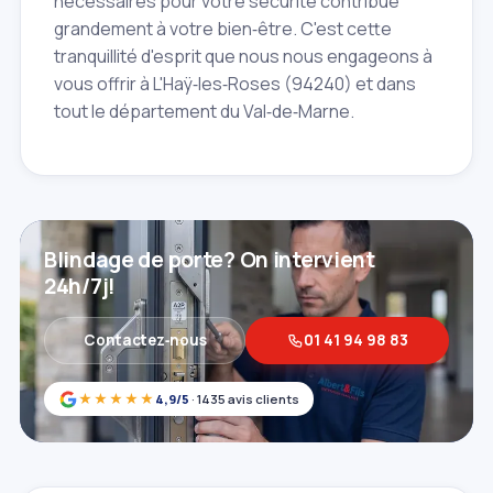
nécessaires pour votre sécurité contribue
grandement à votre bien‑être. C'est cette
tranquillité d'esprit que nous nous engageons à
vous offrir à L'Haÿ‑les‑Roses (94240) et dans
tout le département du Val‑de‑Marne.
Blindage de porte? On intervient
24h/7j!
Contactez‑nous
01 41 94 98 83
★★★★★
4,9/5
· 1435 avis clients