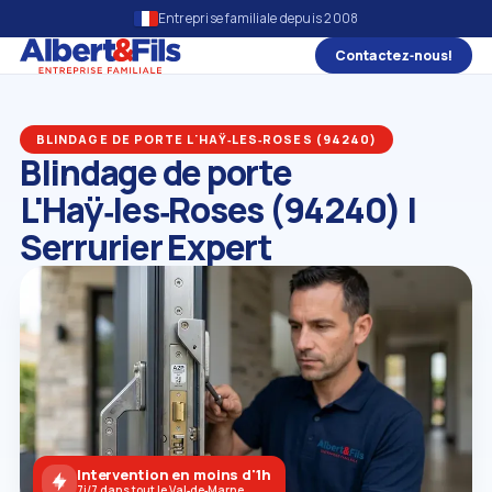
Entreprise familiale depuis 2008
Contactez‑nous!
BLINDAGE DE PORTE L'HAŸ‑LES‑ROSES (94240)
Blindage de porte
L'Haÿ‑les‑Roses (94240) |
Serrurier Expert
Intervention en moins d'1h
7j/7 dans tout le Val‑de‑Marne