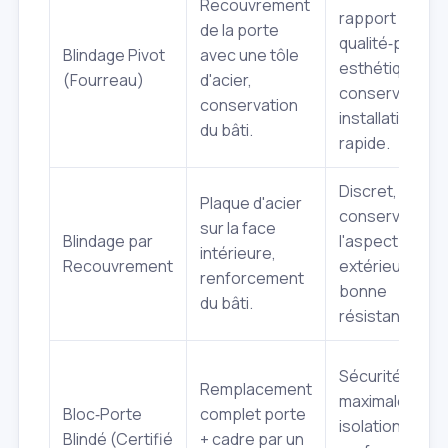
Recouvrement
rapport
de la porte
qualité‑prix,
Blindage Pivot
avec une tôle
esthétique
(Fourreau)
d'acier,
conservée,
conservation
installation
du bâti.
rapide.
Discret,
Plaque d'acier
conserve
sur la face
Blindage par
l'aspect
intérieure,
Recouvrement
extérieur,
renforcement
bonne
du bâti.
résistance.
Sécurité
Remplacement
maximale,
Bloc‑Porte
complet porte
isolation
Blindé (Certifié
+ cadre par un