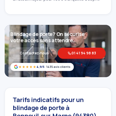
Blindage de porte? On sécurise
votre accès sans attendre.
Contactez‑nous
01 41 94 98 83
★★★★★
4,9/5
· 1435 avis clients
Tarifs indicatifs pour un
blindage de porte à
Bonneuil‑sur‑Marne (94380)