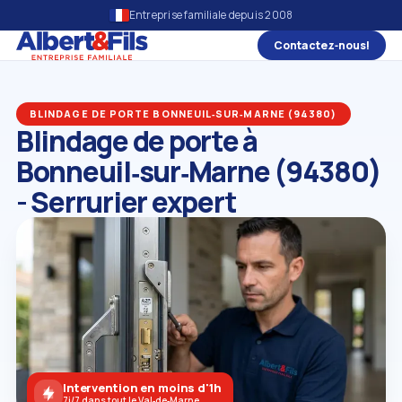
Entreprise familiale depuis 2008
Contactez‑nous!
BLINDAGE DE PORTE BONNEUIL‑SUR‑MARNE (94380)
Blindage de porte à
Bonneuil‑sur‑Marne (94380)
- Serrurier expert
Intervention en moins d'1h
7j/7 dans tout le Val‑de‑Marne