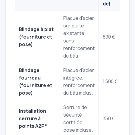
de)
Plaque d'acier
sur porte
Blindage à plat
existante,
(fourniture et
800 €
sans
pose)
renforcement
du bâti.
Blindage
Plaque d'acier
fourreau
intégrée,
1 500 €
(fourniture et
renforcement
pose)
du bâti inclus.
Serrure de
Installation
sécurité
serrure 3
350 €
certifiée,
points A2P*
pose incluse.