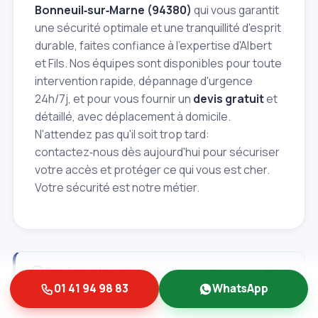
Bonneuil‑sur‑Marne (94380)
qui vous garantit
une sécurité optimale et une tranquillité d'esprit
durable, faites confiance à l'expertise d'Albert
et Fils. Nos équipes sont disponibles pour toute
intervention rapide, dépannage d'urgence
24h/7j, et pour vous fournir un
devis gratuit
et
détaillé, avec déplacement à domicile.
N'attendez pas qu'il soit trop tard:
contactez‑nous dès aujourd'hui pour sécuriser
votre accès et protéger ce qui vous est cher.
Votre sécurité est notre métier.
Bon à savoir:
les tarifs indiqués sont donnés à titre
purement informatif et peuvent varier selon la nature,
01 41 94 98 83
WhatsApp
la complexité et les conditions d’accès de
l’intervention. Ils ne constituent pas un engagement