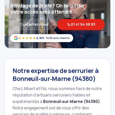
Blindage de porte? On sécurise
votre accès sans attendre.
Contactez‑nous
01 41 94 98 83
★★★★★
4,9/5
· 1435 avis clients
Notre expertise de serrurier à
Bonneuil‑sur‑Marne (94380)
Chez Albert et Fils, nous sommes fiers de notre
réputation d'artisans serruriers fiables et
expérimentés à
Bonneuil‑sur‑Marne (94380)
.
Notre engagement est de vous offrir des
services de qualité supérieure, combinant