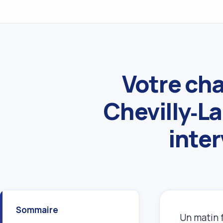
Votre cha
Chevilly‑L
inter
Sommaire
Un matin f