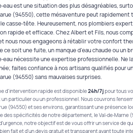
‑eau est une situation des plus désagréables, surtou
Larue (94550), cette mésaventure peut rapidement 
ble casse‑tête. Heureusement, nos plombiers experts 
on rapide et efficace. Chez Albert et Fils, nous com
 et nous nous engageons à rétablir votre confort the
ue ce soit une fuite, un manque d'eau chaude ou un 
e‑eau nécessite une expertise professionnelle. Ne 
née; faites confiance à nos artisans qualifiés pour 
Larue (94550) sans mauvaises surprises.
e d'intervention rapide est disponible
24h/7j
pour tous v
 un particulier ou un professionnel. Nous couvrons l'ens
rue (94550) et ses environs, garantissant une présence l
 des spécificités de notre département, le Val‑de‑Marne (94
d'urgence, notre objectif est de vous offrir un service de qu
 bien fait et d'un devis gratuit et transparent avant toute in