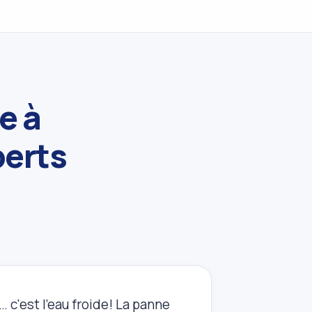
e à
perts
 c'est l'eau froide! La panne