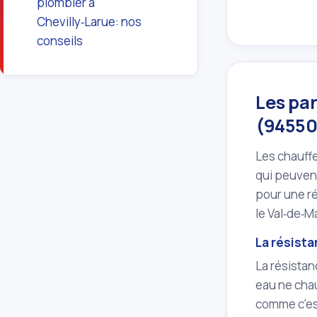
plombier à
Chevilly‑Larue: nos
conseils
Les pan
(94550
Les chauffe
qui peuvent
pour une r
le Val‑de‑M
La résist
La résistan
eau ne chau
comme c'est