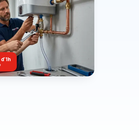
 d'1h
e