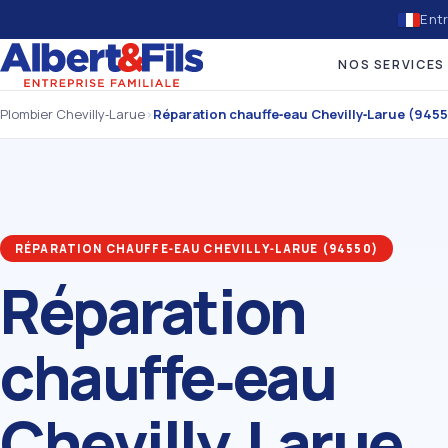
Entr
NOS SERVICES
Plombier Chevilly‑Larue
›
Réparation chauffe‑eau Chevilly‑Larue (945
RÉPARATION CHAUFFE‑EAU CHEVILLY‑LARUE (94550)
Réparation
chauffe‑eau
Chevilly‑Larue