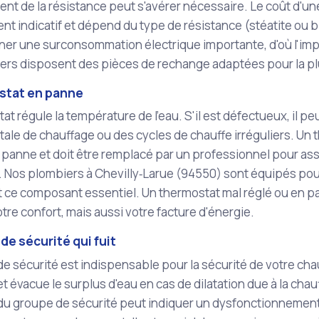
t de la résistance peut s'avérer nécessaire. Le coût d'une
t indicatif et dépend du type de résistance (stéatite ou b
ner une surconsommation électrique importante, d'où l'imp
ers disposent des pièces de rechange adaptées pour la p
stat en panne
at régule la température de l'eau. S'il est défectueux, il 
ale de chauffage ou des cycles de chauffe irréguliers. Un
panne et doit être remplacé par un professionnel pour assu
n. Nos plombiers à Chevilly‑Larue (94550) sont équipés po
 ce composant essentiel. Un thermostat mal réglé ou en 
tre confort, mais aussi votre facture d'énergie.
de sécurité qui fuit
e sécurité est indispensable pour la sécurité de votre chau
t évacue le surplus d'eau en cas de dilatation due à la chau
u groupe de sécurité peut indiquer un dysfonctionnement,