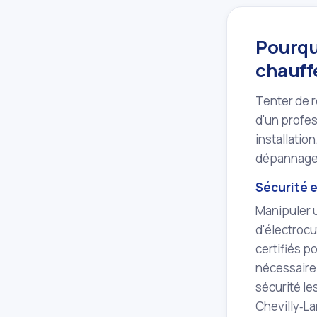
Pourquo
chauff
Tenter de r
d'un profes
installatio
dépannage 
Sécurité 
Manipuler u
d'électrocu
certifiés p
nécessaire 
sécurité le
Chevilly‑Lar