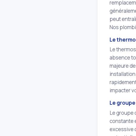
remplacemen
généralemen
peut entraî
Nos plombi
Le thermo
Le thermost
absence tot
majeure de 
installatio
rapidement
impacter vo
Le groupe 
Le groupe d
constante e
excessive d