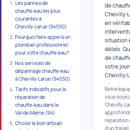
Les pannes de
de chauffe
chauffe‑eau les plus
Chevilly‑
courantes à
en vérita
Chevilly‑Larue (94550)
interventi
Pourquoi faire appel à un
situation
plombier professionnel
délais. Q
pour votre chauffe‑eau?
de chauff
Nos services de
votre jour
dépannage chauffe‑eau
Chevilly‑
à Chevilly‑Larue (94550)
Notre équip
Tarifs indicatifs pour la
vous soyez
réparation de
Chevilly‑La
chauffe‑eau dans le
approfondie
Val‑de‑Marne (94)
réparation 
Choisir le bon artisan
d'un travail