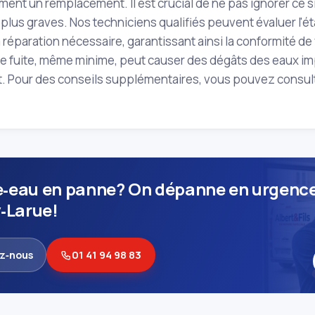
ment un remplacement. Il est crucial de ne pas ignorer ce s
lus graves. Nos techniciens qualifiés peuvent évaluer l'ét
a réparation nécessaire, garantissant ainsi la conformité de
e fuite, même minime, peut causer des dégâts des eaux impo
 Pour des conseils supplémentaires, vous pouvez consulter
‑eau en panne? On dépanne en urgence
y‑Larue!
z‑nous
01 41 94 98 83