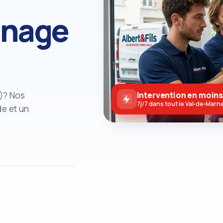
nnage
0)? Nos
Intervention en moins
7j/7 dans tout le Val‑de‑Marn
e et un