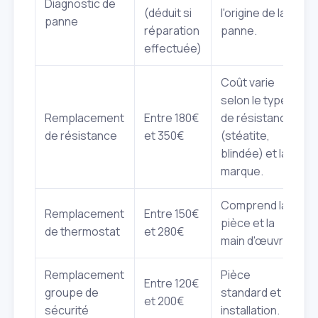
Diagnostic de
(déduit si
l'origine de la
panne
réparation
panne.
effectuée)
Coût varie
selon le type
Remplacement
Entre 180€
de résistance
de résistance
et 350€
(stéatite,
blindée) et la
marque.
Comprend la
Remplacement
Entre 150€
pièce et la
de thermostat
et 280€
main d'œuvre.
Remplacement
Pièce
Entre 120€
groupe de
standard et
et 200€
sécurité
installation.