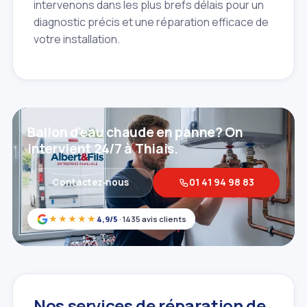
intervenons dans les plus brefs délais pour un
diagnostic précis et une réparation efficace de
votre installation.
Ballon d'eau chaude en panne? On
intervient 24/7 à Thiais.
Contactez‑nous
01 41 94 98 83
★★★★★
4,9/5
· 1435 avis clients
Nos services de réparation de