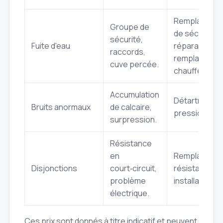
Remplacemen
Groupe de
de sécurité/j
sécurité,
Fuite d'eau
réparation c
raccords,
remplacemen
cuve percée.
chauffe‑eau.
Accumulation
Détartrage, v
Bruits anormaux
de calcaire,
pression.
surpression.
Résistance
en
Remplaceme
Disjonctions
court‑circuit,
résistance, v
problème
installation é
électrique.
Ces prix sont donnés à titre indicatif et peuvent