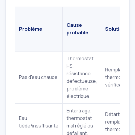
Cause
Problème
Solution typ
probable
Thermostat
HS,
Remplaceme
résistance
Pas d'eau chaude
thermostat/r
défectueuse,
vérification ci
problème
électrique.
Entartrage,
Détartrage, r
Eau
thermostat
remplacemen
tiède/insuffisante
mal réglé ou
thermostat.
défaillant.