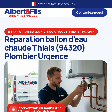
Entreprise familiale depuis 2008
Contactez‑nous!
RÉPARATION BALLON D'EAU CHAUDE THIAIS (94320)
Réparation ballon d'eau
chaude Thiais (94320) -
Plombier Urgence
Intervention en moins d'1h
7j/7 dans tout le Val‑de‑Marne