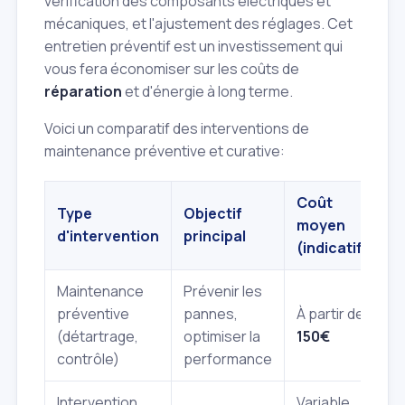
vérification des composants électriques et
mécaniques, et l'ajustement des réglages. Cet
entretien préventif est un investissement qui
vous fera économiser sur les coûts de
réparation
et d'énergie à long terme.
Voici un comparatif des interventions de
maintenance préventive et curative:
Coût
Type
Objectif
F
moyen
d'intervention
principal
r
(indicatif)
Maintenance
Prévenir les
préventive
pannes,
À partir de
A
(détartrage,
optimiser la
150€
contrôle)
performance
Intervention
Variable