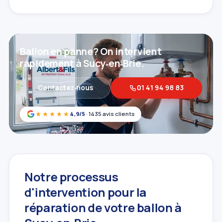
Ballon en panne? On intervient
rapidement à Sucy‑en‑Brie.
Contactez‑nous
01 41 94 98 83
★★★★★
4,9/5
· 1435 avis clients
Notre processus
d'intervention pour la
réparation de votre ballon à