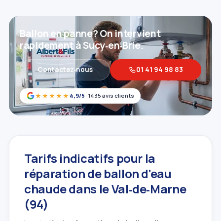
Ballon en panne? On intervient
rapidement à Sucy‑en‑Brie.
Contactez‑nous
01 41 94 98 83
★★★★★
4,9/5
· 1435 avis clients
Tarifs indicatifs pour la
réparation de ballon d'eau
chaude dans le Val‑de‑Marne
(94)