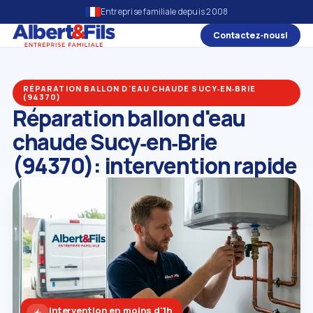
Entreprise familiale depuis 2008
Contactez‑nous!
RÉPARATION BALLON D'EAU CHAUDE SUCY‑EN‑BRIE
(94370)
Réparation ballon d'eau
chaude Sucy‑en‑Brie
(94370): intervention rapide
Intervention en moins d'1h