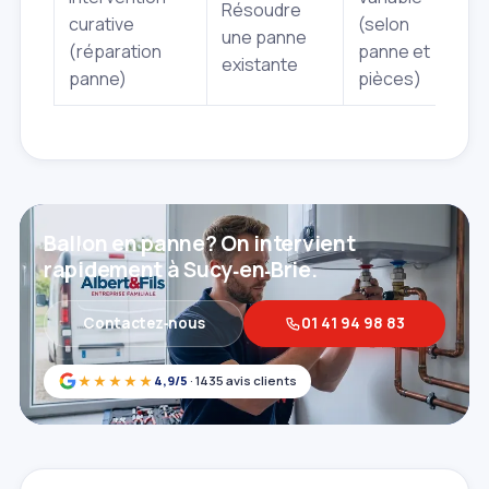
Résoudre
curative
(selon
P
une panne
(réparation
panne et
c
existante
panne)
pièces)
Ballon en panne? On intervient
rapidement à Sucy‑en‑Brie.
Contactez‑nous
01 41 94 98 83
★★★★★
4,9/5
· 1435 avis clients