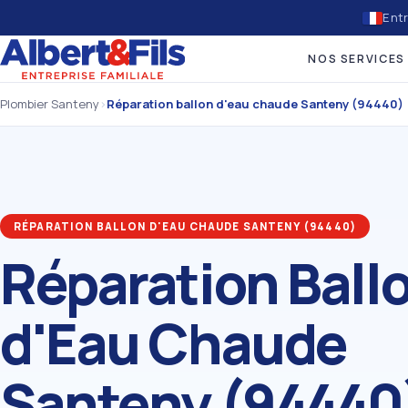
Entr
NOS SERVICES
Plombier Santeny
›
Réparation ballon d'eau chaude Santeny (94440)
RÉPARATION BALLON D'EAU CHAUDE SANTENY (94440)
Réparation Ball
d'Eau Chaude
Santeny (94440)