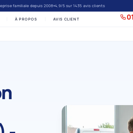
eprise familiale depuis 2008
4,9/5 sur 1435 avis clients
01
À PROPOS
AVIS CLIENT
on
 -