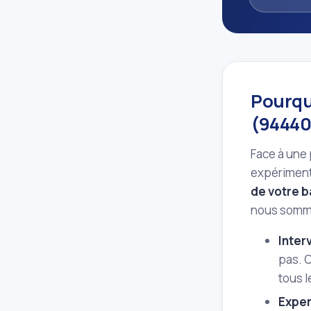
Pourquo
(94440
Face à une 
expérimenté
de votre b
nous somme
Inter
pas. C
tous l
Exper