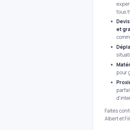
expert
tous 
Devis
et gra
comme
Dépla
situat
Matér
pour g
Proxi
parfai
d'inte
Faites conf
Albert et Fi