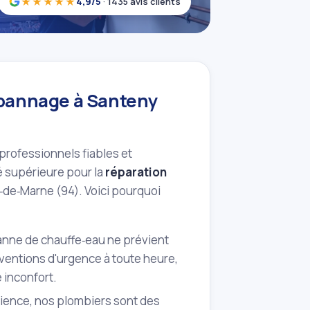
★★★★★
4,9/5
· 1435 avis clients
dépannage à Santeny
 professionnels fiables et
té supérieure pour la
réparation
l‑de‑Marne (94). Voici pourquoi
nne de chauffe‑eau ne prévient
ventions d'urgence à toute heure,
e inconfort.
ence, nos plombiers sont des