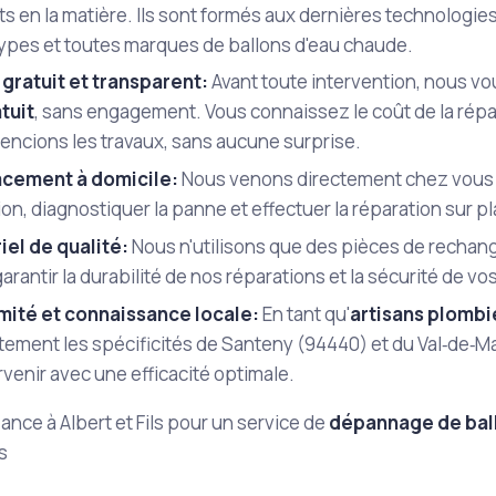
s en la matière. Ils sont formés aux dernières technologie
types et toutes marques de ballons d'eau chaude.
 gratuit et transparent:
Avant toute intervention, nous v
tuit
, sans engagement. Vous connaissez le coût de la rép
ncions les travaux, sans aucune surprise.
cement à domicile:
Nous venons directement chez vous à
ion, diagnostiquer la panne et effectuer la réparation sur p
iel de qualité:
Nous n'utilisons que des pièces de rechang
arantir la durabilité de nos réparations et la sécurité de vos
mité et connaissance locale:
En tant qu'
artisans plombi
tement les spécificités de Santeny (94440) et du Val‑de‑M
rvenir avec une efficacité optimale.
iance à Albert et Fils pour un service de
dépannage de bal
ls