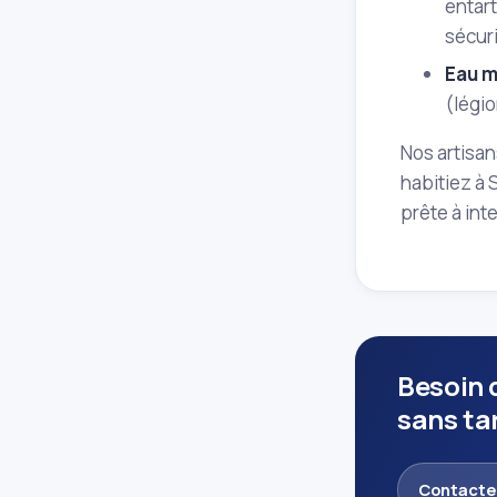
entar
sécuri
Eau m
(légio
Nos artisan
habitiez à
prête à int
Besoin 
sans ta
Contacte