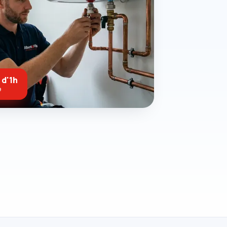
 d'1h
e