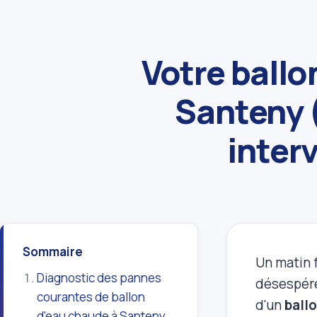
Votre ballo
Santeny 
inter
Sommaire
Un matin 
Diagnostic des pannes
désespéré
courantes de ballon
d'un
ball
d'eau chaude à Santeny