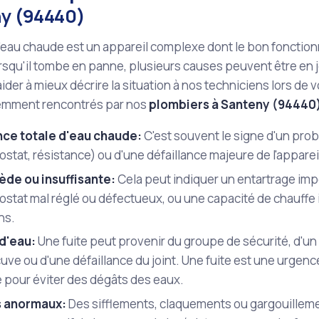
y (94440)
'eau chaude est un appareil complexe dont le bon fonction
orsqu'il tombe en panne, plusieurs causes peuvent être e
ider à mieux décrire la situation à nos techniciens lors de 
emment rencontrés par nos
plombiers à Santeny (94440
ce totale d'eau chaude:
C'est souvent le signe d'un prob
stat, résistance) ou d'une défaillance majeure de l'apparei
iède ou insuffisante:
Cela peut indiquer un entartrage impo
stat mal réglé ou défectueux, ou une capacité de chauffe i
ns.
 d'eau:
Une fuite peut provenir du groupe de sécurité, d'un 
cuve ou d'une défaillance du joint. Une fuite est une urgen
 pour éviter des dégâts des eaux.
s anormaux:
Des sifflements, claquements ou gargouillem