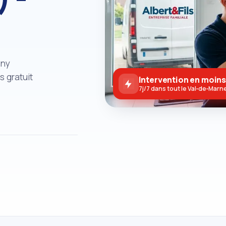
eny
s gratuit
Intervention en moins
7j/7 dans tout le Val‑de‑Marn