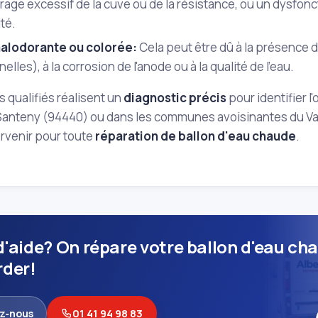
trage excessif de la cuve ou de la résistance, ou un dysfo
té.
alodorante ou colorée:
Cela peut être dû à la présence d
nelles), à la corrosion de l'anode ou à la qualité de l'eau.
s qualifiés réalisent un
diagnostic précis
pour identifier 
 Santeny (94440) ou dans les communes avoisinantes du Val
ervenir pour toute
réparation de ballon d'eau chaude
.
d'aide? On répare votre ballon d'eau ch
rder!
z‑nous
01 41 94 98 83