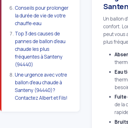
Santen
Conseils pour prolonger
la durée de vie de votre
Un ballon d
chauffe‑eau
confort. L
Top 3 des causes de
peut vous a
pannes de ballon d'eau
plus fréqu
chaude les plus
Absen
fréquentes à Santeny
thermo
(94440)
Eau t
Une urgence avec votre
thermo
ballon d'eau chaude à
besoi
Santeny (94440)?
Fuite
Contactez Albert et Fils!
de la 
rapide
Bruit