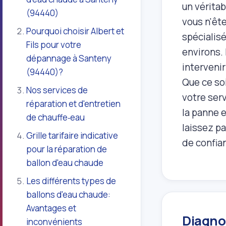
un véritab
(94440)
vous n'ête
Pourquoi choisir Albert et
spécialis
Fils pour votre
environs.
dépannage à Santeny
interveni
(94440)?
Que ce so
Nos services de
votre ser
réparation et d'entretien
la panne e
de chauffe‑eau
laissez p
Grille tarifaire indicative
de confia
pour la réparation de
ballon d'eau chaude
Les différents types de
ballons d'eau chaude:
Avantages et
Diagno
inconvénients