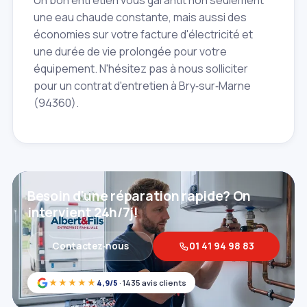
Un bon entretien vous garantit non seulement
une eau chaude constante, mais aussi des
économies sur votre facture d'électricité et
une durée de vie prolongée pour votre
équipement. N'hésitez pas à nous solliciter
pour un contrat d'entretien à Bry‑sur‑Marne
(94360).
Besoin d'une réparation rapide? On
intervient 24h/7j!
Contactez‑nous
01 41 94 98 83
★★★★★
4,9/5
· 1435 avis clients