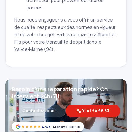
d'entretien pour prévenir de futures
pannes.
Nous nous engageons à vous offrir un service
de qualité, respectueux des normes en vigueur
et de votre budget. Faites confiance à Albert et
Fils pour votre tranquillité d'esprit dans le
Val‑de‑Marne (94).
Besoin d'une réparation rapide? On
intervient 24h/7j!
Contactez‑nous
01 41 94 98 83
★★★★★
4,9/5
· 1435 avis clients