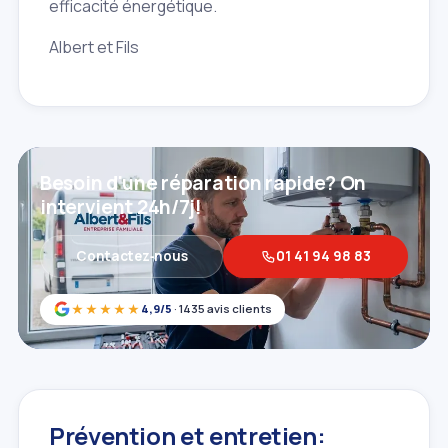
efficacité énergétique.
Albert et Fils
Besoin d'une réparation rapide? On
intervient 24h/7j!
Contactez‑nous
01 41 94 98 83
★★★★★
4,9/5
· 1435 avis clients
Prévention et entretien: