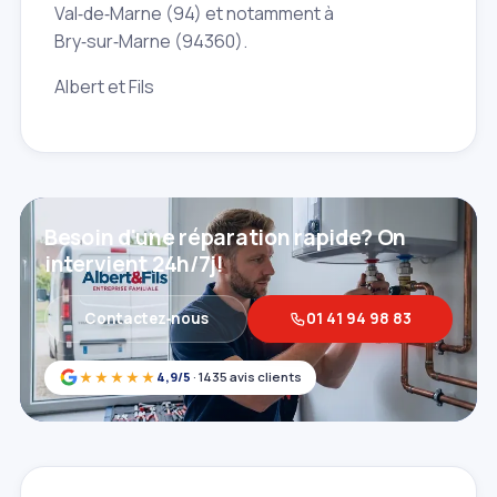
Val‑de‑Marne (94) et notamment à
Bry‑sur‑Marne (94360).
Albert et Fils
Besoin d'une réparation rapide? On
intervient 24h/7j!
Contactez‑nous
01 41 94 98 83
★★★★★
4,9/5
· 1435 avis clients