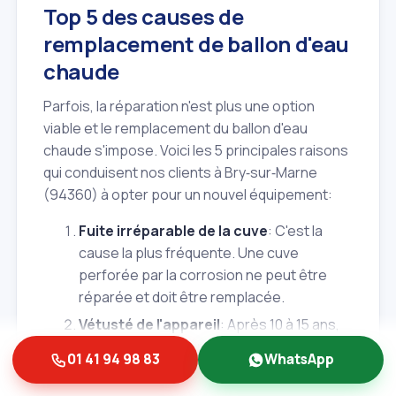
Top 5 des causes de
remplacement de ballon d'eau
chaude
Parfois, la réparation n'est plus une option
viable et le remplacement du ballon d'eau
chaude s'impose. Voici les 5 principales raisons
qui conduisent nos clients à Bry‑sur‑Marne
(94360) à opter pour un nouvel équipement:
Fuite irréparable de la cuve
: C'est la
cause la plus fréquente. Une cuve
perforée par la corrosion ne peut être
réparée et doit être remplacée.
Vétusté de l'appareil
: Après 10 à 15 ans,
un chauffe‑eau perd en efficacité et les
01 41 94 98 83
WhatsApp
pannes se multiplient. Un remplacement
devient plus économique à long terme.