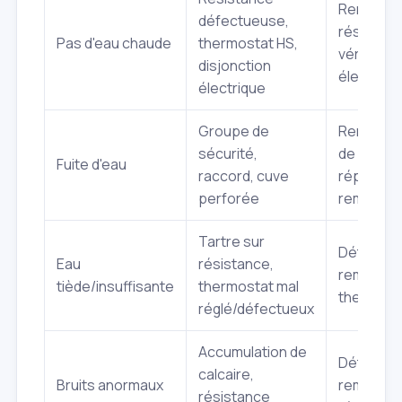
Remplac
défectueuse,
résistan
Pas d'eau chaude
thermostat HS,
vérificati
disjonction
électriqu
électrique
Groupe de
Remplac
sécurité,
de sécuri
Fuite d'eau
raccord, cuve
réparatio
perforée
remplace
Tartre sur
Détartrag
Eau
résistance,
remplac
tiède/insuffisante
thermostat mal
thermosta
réglé/défectueux
Accumulation de
Détartrag
calcaire,
Bruits anormaux
remplac
résistance