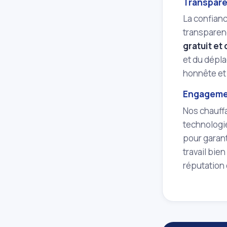
Transpare
La confianc
transparenc
gratuit et 
et du dépla
honnête et 
Engagemen
Nos chauff
technologie
pour garant
travail bie
réputation 