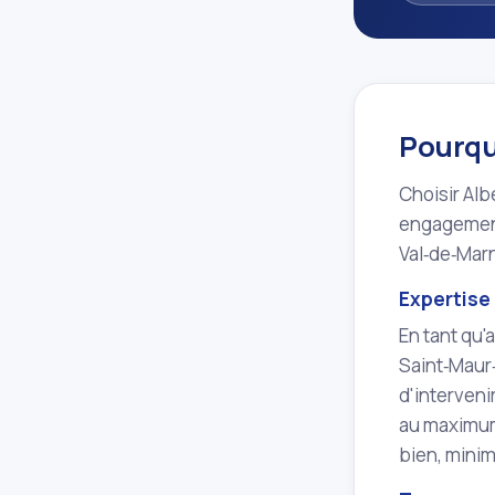
Pourquo
Choisir Alb
engagement 
Val‑de‑Marn
Expertise 
En tant qu'
Saint‑Maur
d'interveni
au maximum
bien, minim