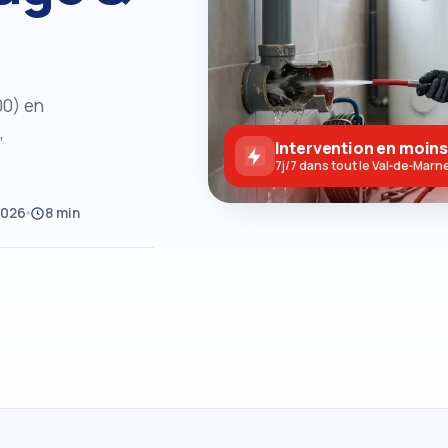
00) en
,
Intervention en moins
7j/7 dans tout le Val‑de‑Marn
2026
8 min