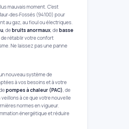
plus mauvais moment. C'est
‑Maur‑des‑Fossés (94100) pour
t au gaz, au fioul ou électriques.
au
, de
bruits anormaux
, de
basse
 de rétablir votre confort
lisme. Ne laissez pas une panne
r un nouveau système de
aptées à vos besoins et à votre
 de
pompes à chaleur (PAC)
, de
 veillons à ce que votre nouvelle
ernières normes en vigueur.
ommation énergétique et réduire