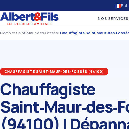
Entr
NOS SERVICES
Plombier Saint‑Maur‑des‑Fossés
›
Chauffagiste Saint‑Maur‑des‑Fossé
CHAUFFAGISTE SAINT‑MAUR‑DES‑FOSSÉS (94100)
Chauffagiste
Saint‑Maur‑des‑F
(94100) | Dépann