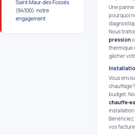
Saint‑Maur‑des‑Fossés
Une panne 
(94100): notre
pourquoi n
engagement
diagnostiqu
Nous trait
pression
o
thermique d
gâcher vot
Installat
Vous envis
chauffage? 
budget. Nou
chauffe‑e
installatio
Bénéficiez
vos facture