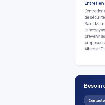
Entretien 
L'entretien
de sécurité
Saint‑Maur
le nettoyag
prévenir le
proposons d
Albert et Fi
Besoin 
Contacte