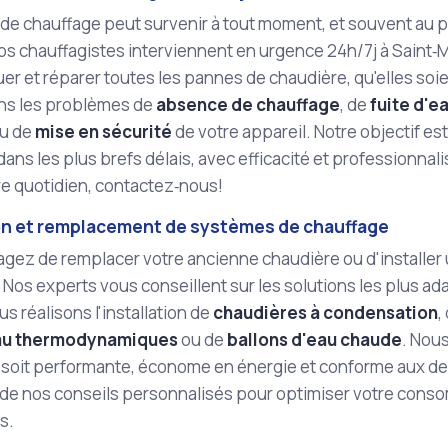
de chauffage peut survenir à tout moment, et souvent au 
os chauffagistes interviennent en urgence 24h/7j à Saint
er et réparer toutes les pannes de chaudière, qu'elles soien
ons les problèmes de
absence de chauffage
, de
fuite d'e
u de
mise en sécurité
de votre appareil. Notre objectif est
ans les plus brefs délais, avec efficacité et professionna
re quotidien, contactez‑nous!
ion et remplacement de systèmes de chauffage
agez de remplacer votre ancienne chaudière ou d'installe
Nos experts vous conseillent sur les solutions les plus ad
s réalisons l'installation de
chaudières à condensation
,
au thermodynamiques
ou de
ballons d'eau chaude
. Nous
n soit performante, économe en énergie et conforme aux d
 de nos conseils personnalisés pour optimiser votre cons
s.