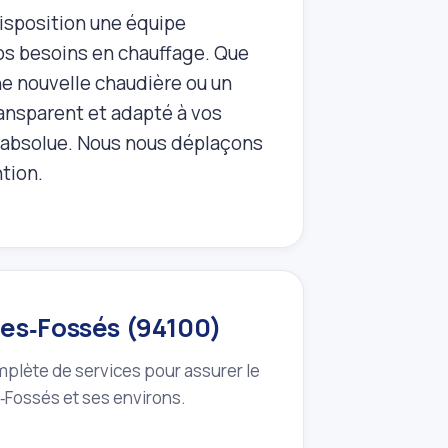
isposition une équipe
vos besoins en chauffage. Que
ne nouvelle chaudière ou un
ransparent et adapté à vos
é absolue. Nous nous déplaçons
ntion.
des‑Fossés (94100)
mplète de services pour assurer le
‑Fossés et ses environs.