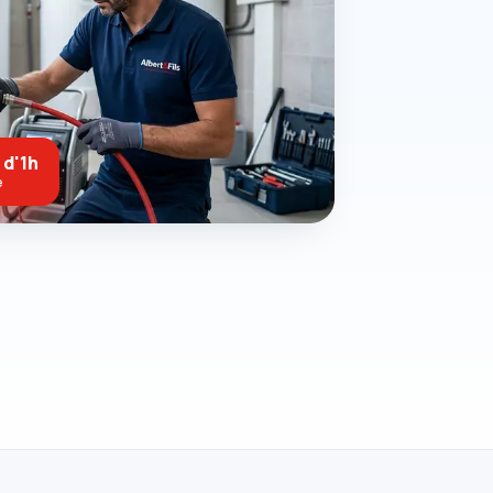
 d'1h
e