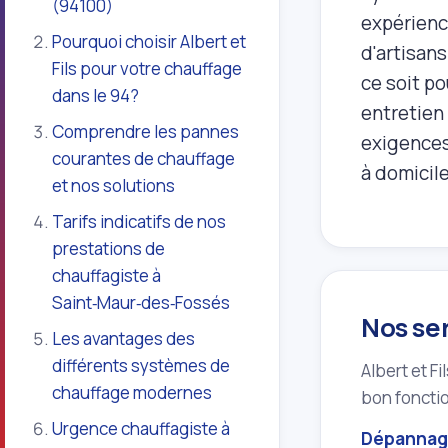
(94100)
expérienc
Pourquoi choisir Albert et
d'artisans
Fils pour votre chauffage
ce soit po
dans le 94?
entretien 
Comprendre les pannes
exigences
courantes de chauffage
à domicile
et nos solutions
Tarifs indicatifs de nos
prestations de
chauffagiste à
Saint‑Maur‑des‑Fossés
Nos se
Les avantages des
différents systèmes de
Albert et F
chauffage modernes
bon foncti
Urgence chauffagiste à
Dépannage