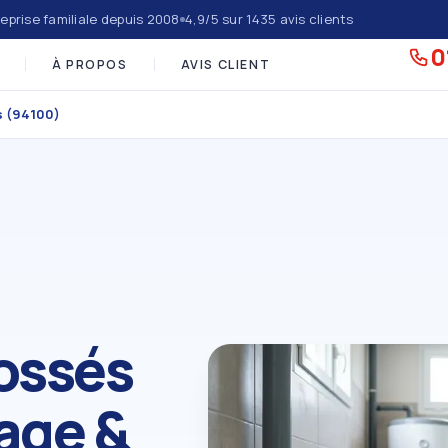
eprise familiale depuis 2008
4,9/5 sur 1435 avis clients
0
À PROPOS
AVIS CLIENT
s (94100)
ossés
age &