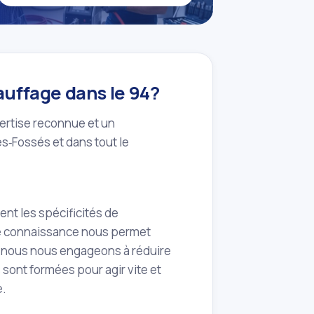
hauffage dans le 94?
xpertise reconnue et un
es‑Fossés et dans tout le
nt les spécificités de
e connaissance nous permet
et nous nous engageons à réduire
ont formées pour agir vite et
e.