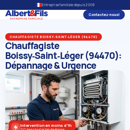
Entreprise familiale depuis 2008
Contactez‑nous!
CHAUFFAGISTE BOISSY‑SAINT‑LÉGER (94470)
Chauffagiste
Boissy‑Saint‑Léger (94470):
Dépannage & Urgence
Intervention en moins d'1h
7j/7 dans tout le Val‑de‑Marne