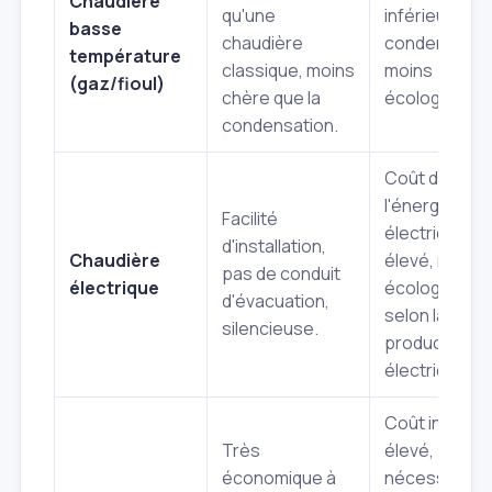
Chaudière
qu'une
inférieur à la
basse
chaudière
condensation
température
classique, moins
moins
(gaz/fioul)
chère que la
écologique.
condensation.
Coût de
l'énergie
Facilité
électrique
d'installation,
Chaudière
élevé, moins
pas de conduit
électrique
écologique
d'évacuation,
selon la
silencieuse.
production
électrique.
Coût initial
Très
élevé,
économique à
nécessite un