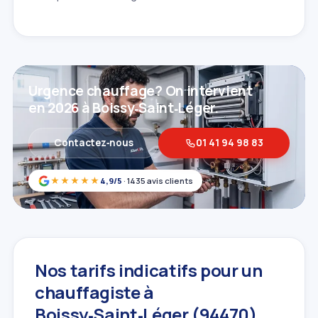
Urgence chauffage? On intervient
en 2026 à Boissy‑Saint‑Léger.
Contactez‑nous
01 41 94 98 83
★★★★★
4,9/5
· 1435 avis clients
Nos tarifs indicatifs pour un
chauffagiste à
Boissy‑Saint‑Léger (94470)