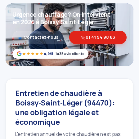
Urgence chauffage? On intervient
en 2026 à Boissy‑Saint‑Léger.
Contactez‑nous
01 41 94 98 83
★★★★★
4,9/5
· 1435 avis clients
Entretien de chaudière à
Boissy‑Saint‑Léger (94470):
une obligation légale et
économique
L'entretien annuel de votre chaudière n'est pas