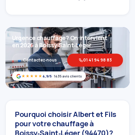
Urgence chauffage? On intervient
en 2026 à Boissy‑Saint‑Léger.
Contactez‑nous
01 41 94 98 83
★★★★★
4,9/5
· 1435 avis clients
Pourquoi choisir Albert et Fils
pour votre chauffage à
Boissy‑Saint‑Léger (94470)?