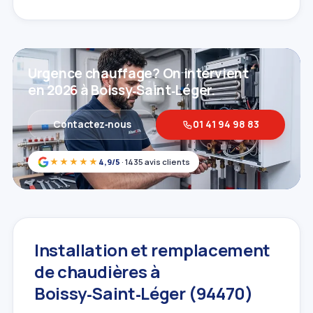
Urgence chauffage? On intervient
en 2026 à Boissy‑Saint‑Léger.
Contactez‑nous
01 41 94 98 83
★★★★★
4,9/5
· 1435 avis clients
Installation et remplacement
de chaudières à
Boissy‑Saint‑Léger (94470)