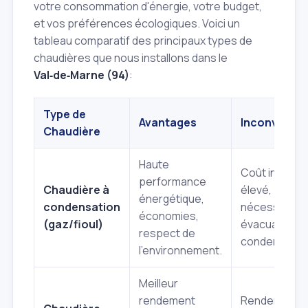
votre consommation d'énergie, votre budget,
et vos préférences écologiques. Voici un
tableau comparatif des principaux types de
chaudières que nous installons dans le
Val‑de‑Marne (94)
:
Type de
Avantages
Inconvénien
Chaudière
Haute
Coût initial pl
performance
Chaudière à
élevé,
énergétique,
condensation
nécessite un
économies,
(gaz/fioul)
évacuation d
respect de
condensats.
l'environnement.
Meilleur
rendement
Rendement