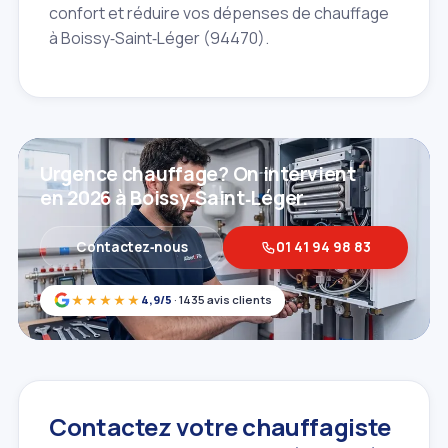
confort et réduire vos dépenses de chauffage
à Boissy‑Saint‑Léger (94470).
Urgence chauffage? On intervient
en 2026 à Boissy‑Saint‑Léger.
Contactez‑nous
01 41 94 98 83
★★★★★
4,9/5
· 1435 avis clients
Contactez votre chauffagiste