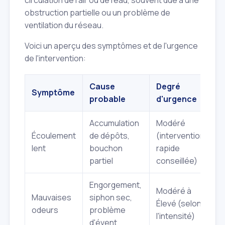
circulation de l'air ou de l'eau, souvent due à une
obstruction partielle ou un problème de
ventilation du réseau.
Voici un aperçu des symptômes et de l'urgence
de l'intervention:
Cause
Degré
Symptôme
probable
d'urgence
Accumulation
Modéré
Écoulement
de dépôts,
(intervention
lent
bouchon
rapide
partiel
conseillée)
Engorgement,
Modéré à
Mauvaises
siphon sec,
Élevé (selon
odeurs
problème
l'intensité)
d'évent