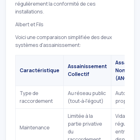
régulièrement la conformité de ces
installations.
Albert et Fils
Voici une comparaison simplifiée des deux
systèmes d'assainissement:
Assainis
Assainissement
Caractéristique
Non Colle
Collectif
(ANC)
Type de
Au réseau public
Autonome, 
raccordement
(tout‑à‑l'égout)
propriété
Limitée à la
Vidanges
partie privative
régulières,
Maintenance
du
entretien 
raccordement
dispositif