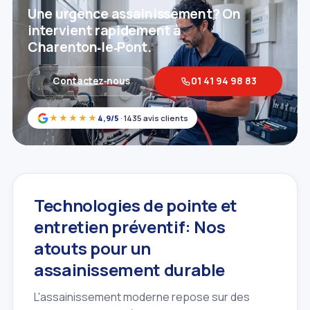
Une urgence assainissement? On
intervient rapidement à
Charenton‑le‑Pont.
Contactez‑nous
01 41 94 98 83
★★★★★
4,9/5
· 1435 avis clients
Technologies de pointe et
entretien préventif: Nos
atouts pour un
assainissement durable
L'assainissement moderne repose sur des