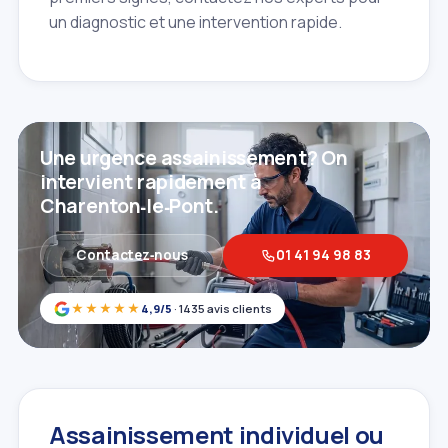
un diagnostic et une intervention rapide.
Une urgence assainissement? On
intervient rapidement à
Charenton‑le‑Pont.
Contactez‑nous
01 41 94 98 83
★★★★★
4,9/5
· 1435 avis clients
Assainissement individuel ou