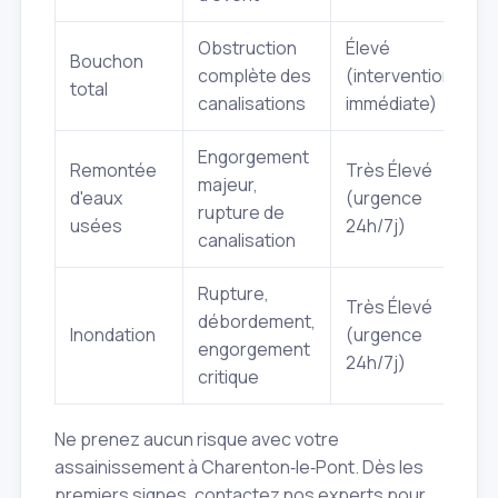
Obstruction
Élevé
Bouchon
complète des
(intervention
total
canalisations
immédiate)
Engorgement
Remontée
Très Élevé
majeur,
d'eaux
(urgence
rupture de
usées
24h/7j)
canalisation
Rupture,
Très Élevé
débordement,
Inondation
(urgence
engorgement
24h/7j)
critique
Ne prenez aucun risque avec votre
assainissement à Charenton‑le‑Pont. Dès les
premiers signes, contactez nos experts pour