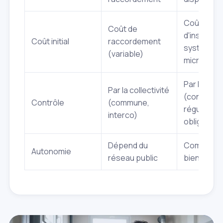
Coût
Coût de
d'installat
Coût initial
raccordement
système (
(variable)
micro‑stat
Par le SP
Par la collectivité
(contrôles
Contrôle
(commune,
réguliers
interco)
obligatoir
Dépend du
Complète 
Autonomie
réseau public
bien entre