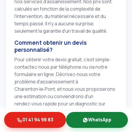
nos services d'assainissement. Nos prix sont
calculés en fonction de la complexité de
l'intervention, du matériel nécessaire et du
temps passé. Il n'y a aucune surprise,
seulement la garantie d'un travail de qualité.
Comment obtenir un devis
personnalisé?
Pour obtenir votre devis gratuit, c'est simple:
contactez‑nous par téléphone ou via notre
formulaire en ligne. Décrivez‑nous votre
problème d'assainissement à
Charenton‑le‑Pont, et nous vous proposerons
une estimation ou conviendrons d'un
rendez‑vous rapide pour un diagnostic sur
place. Notre déplacement à domicile pour
l'établissement du devis est également gratuit.
01 41 94 98 83
WhatsApp
Voici une grille tarifaire indicative pour nos