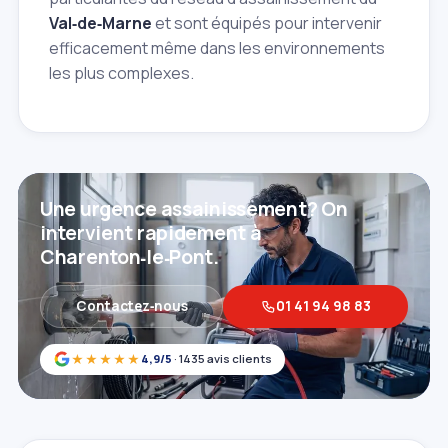
Val‑de‑Marne
et sont équipés pour intervenir
efficacement même dans les environnements
les plus complexes.
Une urgence assainissement? On
intervient rapidement à
Charenton‑le‑Pont.
Contactez‑nous
01 41 94 98 83
★★★★★
4,9/5
· 1435 avis clients