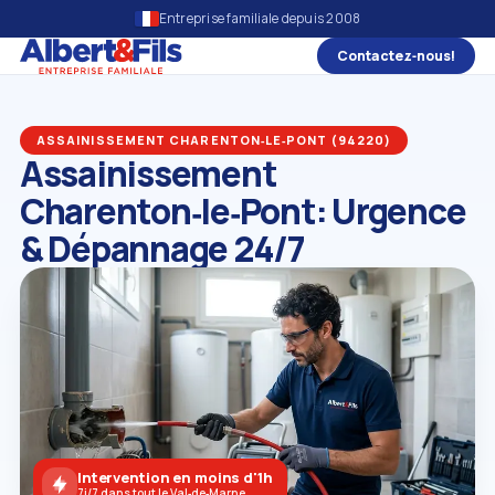
Entreprise familiale depuis 2008
Contactez‑nous!
ASSAINISSEMENT CHARENTON‑LE‑PONT (94220)
Assainissement
Charenton‑le‑Pont: Urgence
& Dépannage 24/7
Intervention en moins d'1h
7j/7 dans tout le Val‑de‑Marne