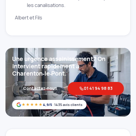
les canalisations.
Albert et Fils
Une urgence assainissement? On
intervient rapidement à
Charenton‑le‑Pont.
Contactez‑nous
01 41 94 98 83
★★★★★
4,9/5
· 1435 avis clients