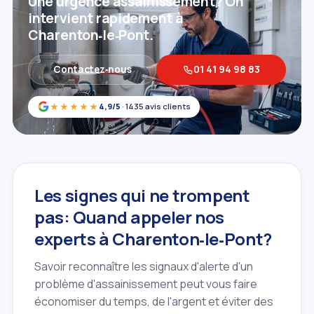
Une urgence assainissement? On
intervient rapidement à
Charenton‑le‑Pont.
Contactez‑nous
01 41 94 98 83
★★★★★
4,9/5
· 1435 avis clients
Les signes qui ne trompent
pas: Quand appeler nos
experts à Charenton‑le‑Pont?
Savoir reconnaître les signaux d'alerte d'un
problème d'assainissement peut vous faire
économiser du temps, de l'argent et éviter des