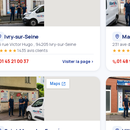
Ivry‑sur‑Seine
Ma
5 rue Victor Hugo , 94205 Ivry‑sur‑Seine
231 ave 
★★★★
1435 avis clients
★★★
01 45 21 00 37
01 48 
Visiter la page ›