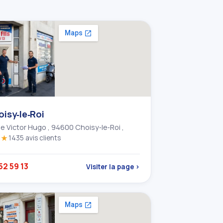
isy‑le‑Roi
e Victor Hugo , 94600 Choisy‑le‑Roi ,
★★
1435 avis clients
52 59 13
Visiter la page ›