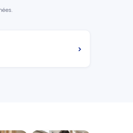
nnées.
›