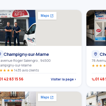
Champigny‑sur‑Marne
Cho
 avenue Roger Salengro , 94500
78 Avenu
ampigny‑sur‑Marne
★★★
★★★★
1435 avis clients
01 42 83 15 56
01 48 
Visiter la page ›