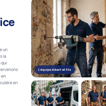
vice
re un
s la
n qui
ntervenons
L'équipe Albert et Fils
s en
culière en