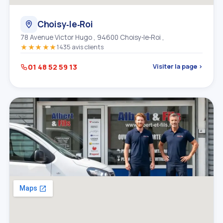
Choisy‑le‑Roi
78 Avenue Victor Hugo , 94600 Choisy‑le‑Roi ,
★★★★★
1435 avis clients
01 48 52 59 13
Visiter la page ›