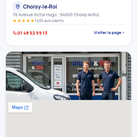
Choisy‑le‑Roi
78 Avenue Victor Hugo , 94600 Choisy‑le‑Roi ,
★★★★★
1435 avis clients
01 48 52 59 13
Visiter la page ›